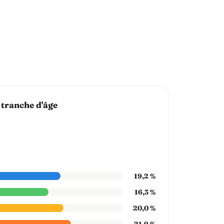
 tranche d'âge
19,2 %
16,3 %
20,0 %
21,9 %