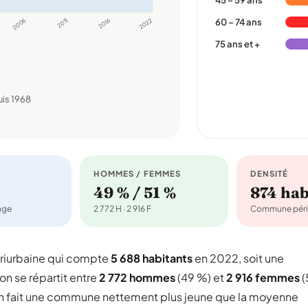
45 – 59 ans
2006
2011
2016
2022
60 – 74 ans
75 ans et +
is 1968
HOMMES / FEMMES
DENSITÉ
49 % / 51 %
874 ha
nage
2 772 H · 2 916 F
Commune péri
iurbaine qui compte
5 688 habitants
en 2022, soit une
on se répartit entre
2 772 hommes
(49 %) et
2 916 femmes
(
 en fait une commune nettement plus jeune que la moyenne