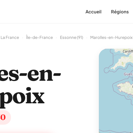
Accueil
Régions
La France
›
Île-de-France
›
Essonne (91)
›
Marolles-en-Hurepoix
es-en-
poix
30