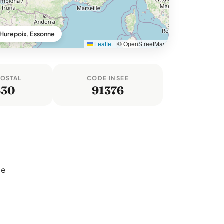
Hurepoix, Essonne
Leaflet
|
© OpenStreetMap
POSTAL
CODE INSEE
630
91376
le