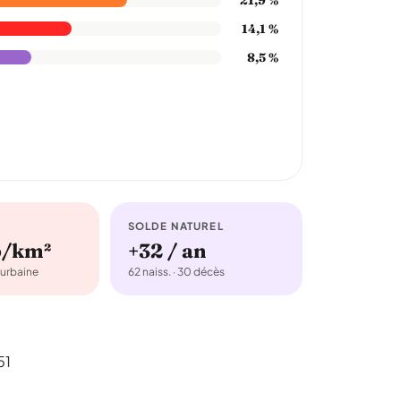
14,1 %
8,5 %
SOLDE NATUREL
b/km²
+32 / an
urbaine
62 naiss. · 30 décès
51