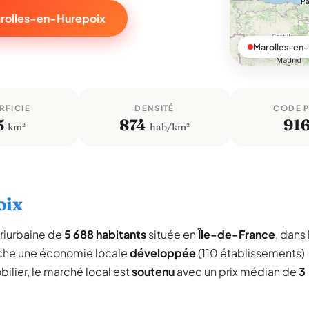
arolles-en-Hurepoix
Marolles-en-
RFICIE
DENSITÉ
CODE 
5
874
91
km²
hab/km²
oix
iurbaine de
5 688 habitants
située en
Île-de-France
, dans 
che une économie locale
développée
(110 établissements)
ilier, le marché local est
soutenu
avec un prix médian de
3