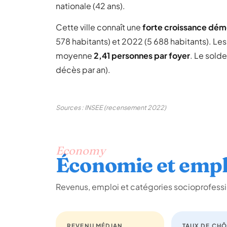
nationale (42 ans).
Cette ville connaît une
forte croissance dé
578 habitants) et 2022 (5 688 habitants). Le
moyenne
2,41 personnes par foyer
. Le sold
décès par an).
Sources : INSEE (recensement 2022)
Economy
Économie et empl
Revenus, emploi et catégories socioprofessi
REVENU MÉDIAN
TAUX DE CH