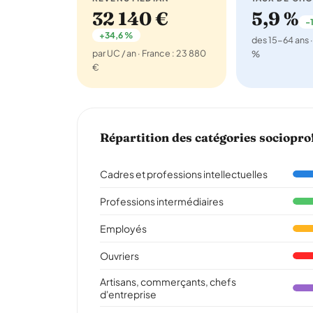
32 140 €
5,9 %
-1
+34,6 %
des 15-64 ans ·
par UC / an · France : 23 880
%
€
Répartition des catégories sociopro
Cadres et professions intellectuelles
Professions intermédiaires
Employés
Ouvriers
Artisans, commerçants, chefs
d'entreprise