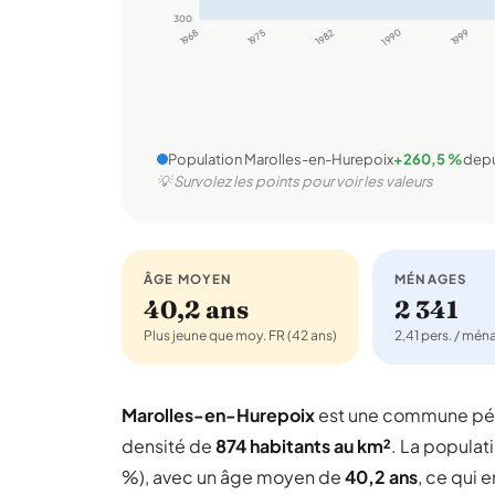
300
1968
1975
1982
1990
1999
Population Marolles-en-Hurepoix
+260,5 %
depu
💡 Survolez les points pour voir les valeurs
ÂGE MOYEN
MÉNAGES
40,2 ans
2 341
Plus jeune que moy. FR (42 ans)
2,41 pers. / mé
Marolles-en-Hurepoix
est une commune pér
densité de
874 habitants au km²
. La populati
%), avec un âge moyen de
40,2 ans
, ce qui