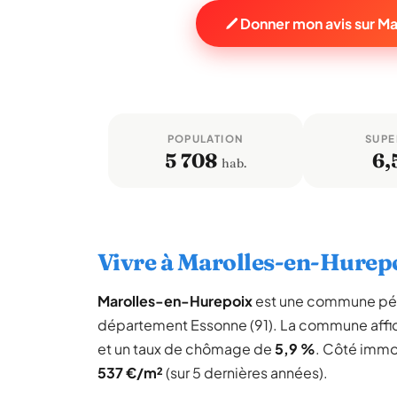
Donner mon avis sur M
POPULATION
SUPE
5 708
6,
hab.
Vivre à Marolles-en-Hurep
Marolles-en-Hurepoix
est une commune pér
département Essonne (91). La commune affi
et un taux de chômage de
5,9 %
. Côté immob
537 €/m²
(sur 5 dernières années).