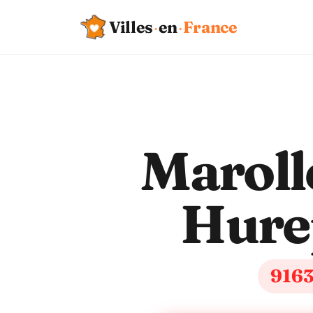
Villes
·
en
·
France
Maroll
Hure
916