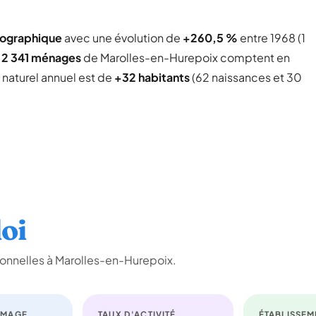
mographique
avec une évolution de
+260,5 %
entre 1968 (1
s
2 341 ménages
de Marolles-en-Hurepoix comptent en
e naturel annuel est de
+32 habitants
(62 naissances et 30
oi
onnelles à Marolles-en-Hurepoix.
ÔMAGE
TAUX D'ACTIVITÉ
ÉTABLISSEM