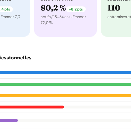
80,2 %
110
,4 pts
+8,2 pts
 France : 7,3
actifs / 15-64 ans · France :
entreprises 
72,0 %
fessionnelles