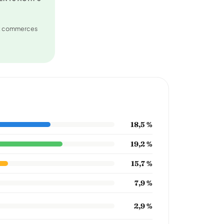
et commerces
18,5 %
19,2 %
15,7 %
7,9 %
2,9 %