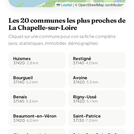
Leaflet
|
© OpenStreetMap contributors
Les 20 communes les plus proches de
La Chapelle-sur-Loire
Cliquez sur une commune pour voir sa fiche complète
(avis, statistiques, immobilier, démographie).
Huismes
Restigné
37420
· 2,8 km
37140
· 4,0 km
Bourgueil
Avoine
37140
· 5,2 km
37420
· 5,5 km
Benais
Rigny-Ussé
37140
· 5,5 km
37420
· 5,7 km
Beaumont-en-Véron
Saint-Patrice
37420
· 6,0 km
37130
· 7,0 km