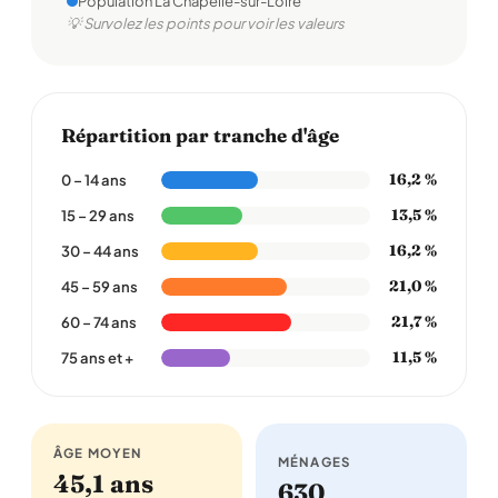
Population La Chapelle-sur-Loire
💡 Survolez les points pour voir les valeurs
Répartition par tranche d'âge
16,2 %
0 – 14 ans
13,5 %
15 – 29 ans
16,2 %
30 – 44 ans
21,0 %
45 – 59 ans
21,7 %
60 – 74 ans
11,5 %
75 ans et +
ÂGE MOYEN
MÉNAGES
45,1 ans
630