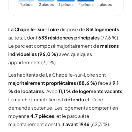
1 pièce
2 pièces
3 pièces
4 pièces
pièces
La Chapelle-sur-Loire
dispose de
816 logements
au total, dont
633 résidences principales
(77,6 %).
Le parc est composé majoritairement de
maisons
individuelles (96,0 %)
avec quelques
appartements (3,1 %).
Les habitants de La Chapelle-sur-Loire sont
majoritairement propriétaires (88,6 %)
face à
9,1
% de locataires
. Avec
11,1 % de logements vacants
,
le marché immobilier est
détendu
et d'une
demande soutenue. Les logements comptent en
moyenne
4,7 pièces
, et le parc a été
majoritairement construit
avant 1946
(62,3 %).