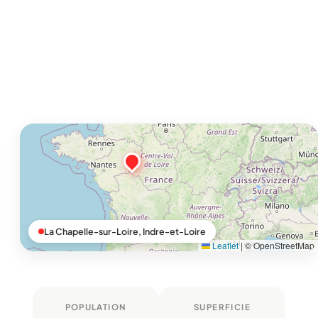
La Chapelle-sur-Loire, Indre-et-Loire
Leaflet
|
© OpenStreetMap
POPULATION
SUPERFICIE