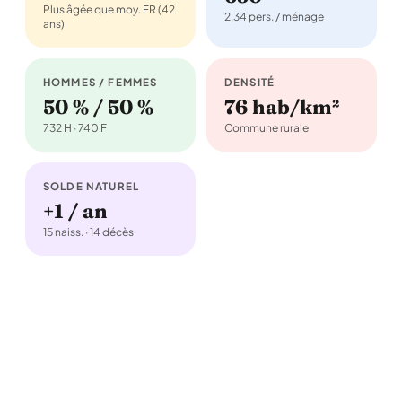
Plus âgée que moy. FR (42
2,34 pers. / ménage
ans)
HOMMES / FEMMES
DENSITÉ
50 % / 50 %
76 hab/km²
732 H · 740 F
Commune rurale
SOLDE NATUREL
+1 / an
15 naiss. · 14 décès