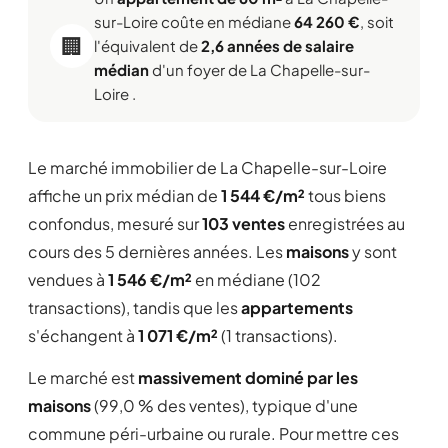
sur-Loire coûte en médiane
64 260 €
, soit
🏢
l'équivalent de
2,6 années de salaire
médian
d'un foyer de La Chapelle-sur-
Loire .
Le marché immobilier de La Chapelle-sur-Loire
affiche un prix médian de
1 544 €/m²
tous biens
confondus, mesuré sur
103 ventes
enregistrées au
cours des 5 dernières années. Les
maisons
y sont
vendues à
1 546 €/m²
en médiane (102
transactions), tandis que les
appartements
s'échangent à
1 071 €/m²
(1 transactions).
Le marché est
massivement dominé par les
maisons
(99,0 % des ventes), typique d'une
commune péri-urbaine ou rurale. Pour mettre ces