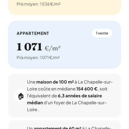
Prix moyen : 1 536 €/m²
APPARTEMENT
1 vente
1 071
€/m²
Prix moyen : 1 071 €/m²
Une
maison de 100 m²
à La Chapelle-sur-
Loire coûte en médiane
154 600 €
, soit
🏠
l'équivalent de
6,3 années de salaire
médian
d'un foyer de La Chapelle-sur-
Loire .
Un
appartement de 60 m²
à La Chapelle-