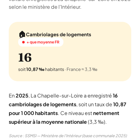
selon le ministère de l'Intérieur.
🏠
Cambriolages de logements
+ que moyenne FR
16
soit
10,87 ‰
habitants
· France ≈ 3,3 ‰
En
2025
, La Chapelle-sur-Loire a enregistré
16
cambriolages de logements
, soit un taux de
10,87
pour 1 000 habitants
. Ce niveau est
nettement
supérieur à la moyenne nationale
(3,3 ‰).
Source : SSMSI — Ministère de l'Intérieur (base communale 2025)