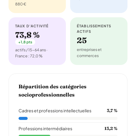
880 €
TAUX D'ACTIVITÉ
ÉTABLISSEMENTS
ACTIFS
73,8 %
25
+1,8 pts
entreprises et
actifs / 15-64 ans ·
commerces
France : 72,0 %
Répartition des catégories
socioprofessionnelles
Cadres et professions intellectuelles
3,7 %
Professions intermédiaires
13,2 %