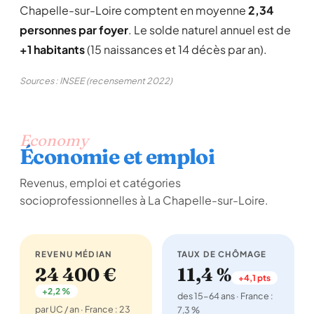
Chapelle-sur-Loire comptent en moyenne
2,34
personnes par foyer
. Le solde naturel annuel est de
+1 habitants
(15 naissances et 14 décès par an).
Sources : INSEE (recensement 2022)
Economy
Économie et emploi
Revenus, emploi et catégories
socioprofessionnelles à La Chapelle-sur-Loire.
REVENU MÉDIAN
TAUX DE CHÔMAGE
24 400 €
11,4 %
+4,1 pts
+2,2 %
des 15-64 ans · France :
par UC / an · France : 23
7,3 %