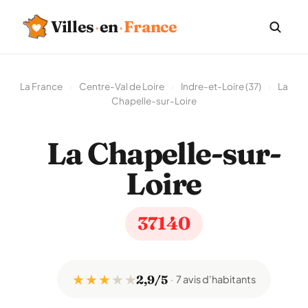
Villes
·
en
·
France
La France
›
Centre-Val de Loire
›
Indre-et-Loire (37)
›
La
Chapelle-sur-Loire
La Chapelle-sur-
Loire
37140
★ ★ ★
★
★
2,9/5
7 avis d'habitants