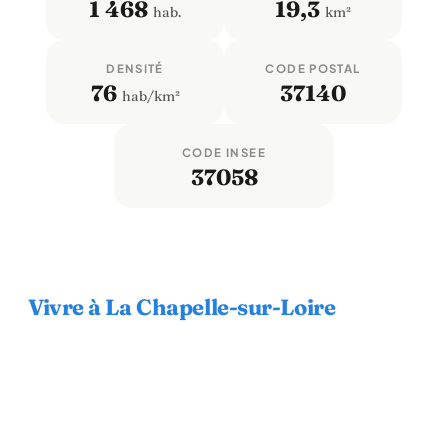
1 468
19,3
hab.
km²
DENSITÉ
CODE POSTAL
76
37140
hab/km²
CODE INSEE
37058
Vivre à La Chapelle-sur-Loire