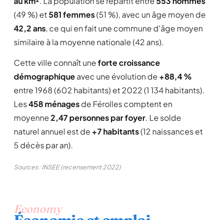
au km²
. La population se répartit entre
553 hommes
(49 %) et
581 femmes
(51 %), avec un âge moyen de
42,2 ans
, ce qui en fait une commune d'âge moyen
similaire à la moyenne nationale (42 ans).
Cette ville connaît une
forte croissance
démographique
avec une évolution de
+88,4 %
entre 1968 (602 habitants) et 2022 (1 134 habitants).
Les
458 ménages
de Férolles comptent en
moyenne
2,47 personnes par foyer
. Le solde
naturel annuel est de
+7 habitants
(12 naissances et
5 décès par an).
Sources : INSEE (recensement 2022)
Economy