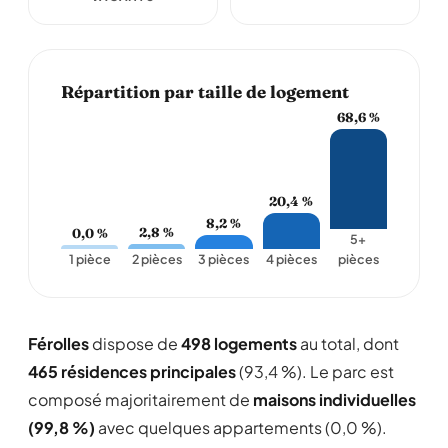
Répartition par taille de logement
68,6 %
20,4 %
8,2 %
2,8 %
0,0 %
5+
1 pièce
2 pièces
3 pièces
4 pièces
pièces
Férolles
dispose de
498 logements
au total, dont
465 résidences principales
(93,4 %). Le parc est
composé majoritairement de
maisons individuelles
(99,8 %)
avec quelques appartements (0,0 %).