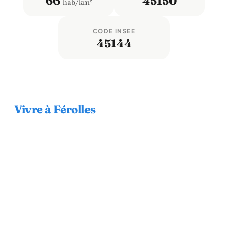
66
45150
hab/km²
CODE INSEE
45144
Vivre à Férolles