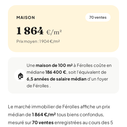
MAISON
70 ventes
1 864
€/m²
Prix moyen : 1 904 €/m²
Une
maison de 100 m²
à Férolles coûte en
médiane
186 400 €
, soit l'équivalent de
🏠
6,5 années de salaire médian
d'un foyer
de Férolles .
Le marché immobilier de Férolles affiche un prix
médian de
1 864 €/m²
tous biens confondus,
mesuré sur
70 ventes
enregistrées au cours des 5