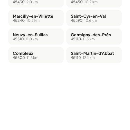
45430
· 9,0 km
45450
· 10,2 km
Marcilly-en-Villette
Saint-Cyr-en-Val
45240
· 10,3 km
45590
· 10,6 km
Neuvy-en-Sullias
Germigny-des-Prés
45510
· 11,0 km
45110
· 11,5 km
Combleux
Saint-Martin-d'Abbat
45800
· 11,6 km
45110
· 12,1 km