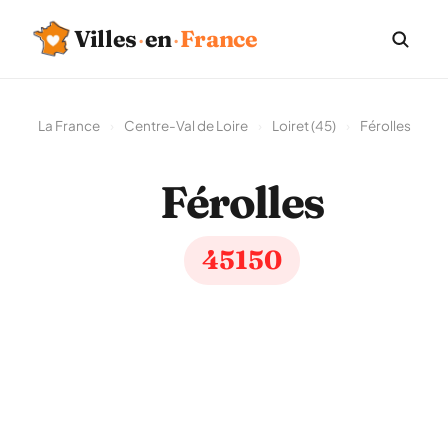
Villes
·
en
·
France
La France
›
Centre-Val de Loire
›
Loiret (45)
›
Férolles
Férolles
45150