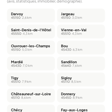
(avis, statistiques, immobilier, démographie).
Darvoy
Jargeau
45150
· 2,6 km
45150
· 3,0 km
Saint-Denis-de-l'Hôtel
Vienne-en-Val
45550
· 4,3 km
45510
· 4,3 km
Ouvrouer-les-Champs
Bou
45150
· 5,0 km
45430
· 6,3 km
Mardié
Sandillon
45430
· 7,0 km
45640
· 7,6 km
Tigy
Sigloy
45510
· 7,9 km
45110
· 8,5 km
Châteauneuf-sur-Loire
Donnery
45110
· 8,6 km
45450
· 8,9 km
Chécy
Fay-aux-Loges