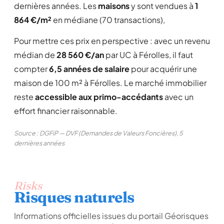
dernières années. Les
maisons
y sont vendues à
1
864 €/m²
en médiane (70 transactions),
Pour mettre ces prix en perspective : avec un revenu
médian de
28 560 €/an
par UC à Férolles, il faut
compter
6,5 années de salaire
pour acquérir une
maison de 100 m² à Férolles. Le marché immobilier
reste
accessible aux primo-accédants
avec un
effort financier raisonnable.
Source : DGFiP — DVF (Demandes de Valeurs Foncières), 5
dernières années
Risks
Risques naturels
Informations officielles issues du portail Géorisques