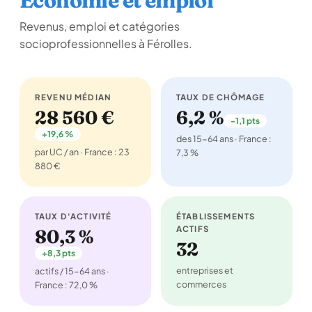
Économie et emploi
Revenus, emploi et catégories
socioprofessionnelles à Férolles.
REVENU MÉDIAN
TAUX DE CHÔMAGE
28 560 €
6,2 %
-1,1 pts
+19,6 %
des 15-64 ans · France :
par UC / an · France : 23
7,3 %
880 €
TAUX D'ACTIVITÉ
ÉTABLISSEMENTS
ACTIFS
80,3 %
32
+8,3 pts
entreprises et
actifs / 15-64 ans ·
commerces
France : 72,0 %