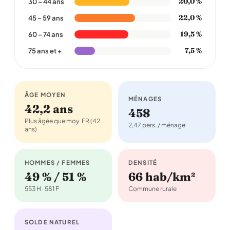
20,0 %
30 – 44 ans
22,0 %
45 – 59 ans
19,5 %
60 – 74 ans
7,5 %
75 ans et +
ÂGE MOYEN
MÉNAGES
42,2 ans
458
Plus âgée que moy. FR (42
2,47 pers. / ménage
ans)
HOMMES / FEMMES
DENSITÉ
49 % / 51 %
66 hab/km²
553 H · 581 F
Commune rurale
SOLDE NATUREL