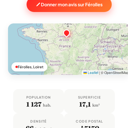
Donner mon avis sur Férolles
Férolles, Loiret
Leaflet
|
© OpenStreetMa
POPULATION
SUPERFICIE
1 127
17,1
hab.
km²
DENSITÉ
CODE POSTAL