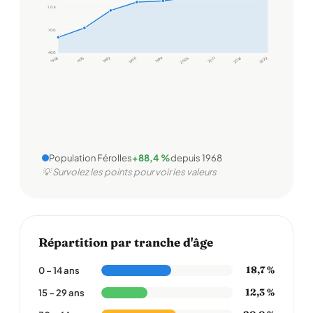
1,0 k
700
400
1968
1975
1982
1990
1999
2006
2011
2016
2022
Population Férolles
+88,4 %
depuis 1968
💡 Survolez les points pour voir les valeurs
Répartition par tranche d'âge
18,7 %
0 – 14 ans
12,3 %
15 – 29 ans