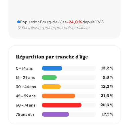
Population Bourg-de-Visa
-24,0 %
depuis 1968
💡 Survolez les points pour voir les valeurs
Répartition par tranche d'âge
13,2 %
0 – 14 ans
9,6 %
15 – 29 ans
12,3 %
30 – 44 ans
21,6 %
45 – 59 ans
25,6 %
60 – 74 ans
17,7 %
75 ans et +