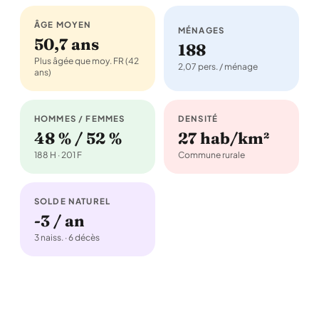
ÂGE MOYEN
MÉNAGES
50,7 ans
188
Plus âgée que moy. FR (42
2,07 pers. / ménage
ans)
HOMMES / FEMMES
DENSITÉ
48 % / 52 %
27 hab/km²
188 H · 201 F
Commune rurale
SOLDE NATUREL
-3 / an
3 naiss. · 6 décès