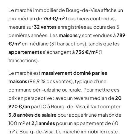
Le marché immobilier de Bourg-de-Visa affiche un
prix médian de
763 €/m²
tous biens confondus,
mesuré sur
32 ventes
enregistrées au cours des 5
dernières années. Les
maisons
y sont vendues à
789
€/m²
en médiane (31 transactions), tandis que les
appartements
s'échangent à
736 €/m²
(1
transactions).
Le marché est
massivement dominé par les
maisons
(96,9 % des ventes), typique d'une
commune péri-urbaine ou rurale. Pour mettre ces
prix en perspective : avec un revenu médian de
20
920 €/an
par UC à Bourg-de-Visa, il faut compter
3,8 années de salaire
pour acquérir une maison de
100 m² et
2,1 années
pour un appartement de 60
m² à Bourg-de-Visa. Le marché immobilier reste