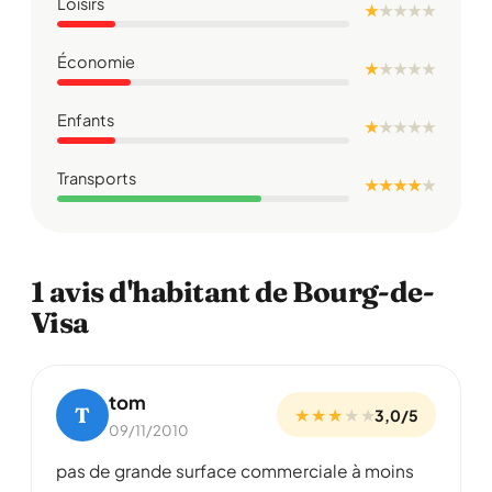
Loisirs
★
★
★
★
★
Économie
★
★
★
★
★
Enfants
★
★
★
★
★
Transports
★ ★ ★ ★
★
1 avis d'habitant de Bourg-de-
Visa
tom
T
★ ★ ★
★
★
3,0/5
09/11/2010
pas de grande surface commerciale à moins