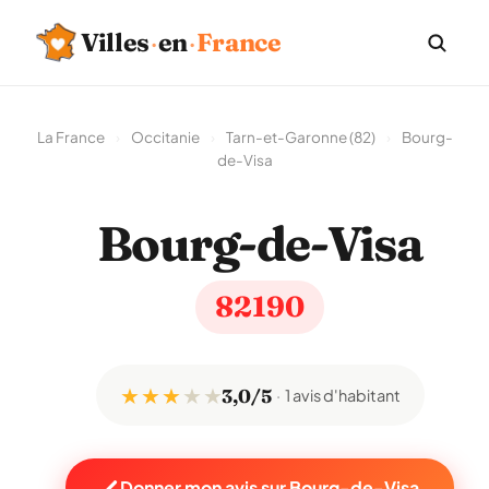
Villes
·
en
·
France
La France
›
Occitanie
›
Tarn-et-Garonne (82)
›
Bourg-
de-Visa
Bourg-de-Visa
82190
★ ★ ★
★
★
3,0/5
1 avis d'habitant
Donner mon avis sur Bourg-de-Visa