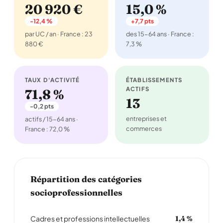
20 920 €
15,0 %
-12,4 %
+7,7 pts
par UC / an · France : 23
des 15-64 ans · France :
880 €
7,3 %
TAUX D'ACTIVITÉ
ÉTABLISSEMENTS
ACTIFS
71,8 %
13
-0,2 pts
entreprises et
actifs / 15-64 ans ·
commerces
France : 72,0 %
Répartition des catégories
socioprofessionnelles
Cadres et professions intellectuelles
1,4 %