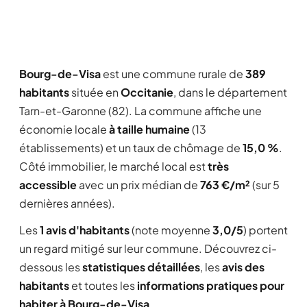
Bourg-de-Visa
est une commune rurale de
389
habitants
située en
Occitanie
, dans le département
Tarn-et-Garonne (82). La commune affiche une
économie locale
à taille humaine
(13
établissements) et un taux de chômage de
15,0 %
.
Côté immobilier, le marché local est
très
accessible
avec un prix médian de
763 €/m²
(sur 5
dernières années).
Les
1 avis d'habitants
(note moyenne
3,0/5
) portent
un regard mitigé sur leur commune. Découvrez ci-
dessous les
statistiques détaillées
, les
avis des
habitants
et toutes les
informations pratiques pour
habiter à Bourg-de-Visa
.