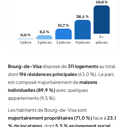
49,6 %
28,4 %
15,7 %
6,3 %
0,0 %
5+
1 pièce
2 pièces
3 pièces
4 pièces
pièces
Bourg-de-Visa
dispose de
311 logements
au total,
dont
196 résidences principales
(63,0 %). Le parc
est composé majoritairement de
maisons
individuelles (89,9 %)
avec quelques
appartements (9,5 %).
Les habitants de Bourg-de-Visa sont
majoritairement propriétaires (71,0 %)
face à
23,1
% de locataires
, dont
5,5 % en logement social