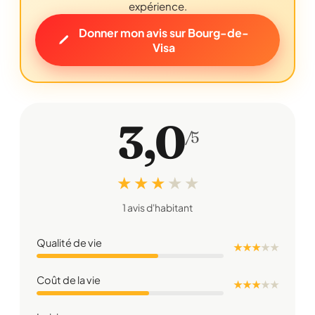
expérience.
Donner mon avis sur Bourg-de-
Visa
3,0
/5
★ ★ ★
★
★
1 avis d'habitant
Qualité de vie
★ ★ ★
★
★
Coût de la vie
★ ★ ★
★
★