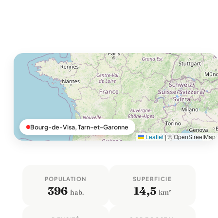
Bourg-de-Visa, Tarn-et-Garonne
Leaflet
|
© OpenStreetMap
POPULATION
SUPERFICIE
396
14,5
hab.
km²