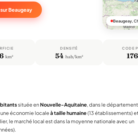
 sur Beaugeay
Beaugeay, C
RFICIE
DENSITÉ
CODE 
,6
54
17
km²
hab/km²
bitants
située en
Nouvelle-Aquitaine
, dans le département
e une économie locale
à taille humaine
(13 établissements) e
ier, le marché local est dans la moyenne nationale avec un
années).