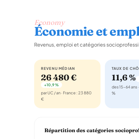
Economy
Économie et empl
Revenus, emploi et catégories socioprofess
REVENU MÉDIAN
TAUX DE CH
26 480 €
11,6 %
+10,9 %
des 15-64 ans ·
par UC / an · France : 23 880
%
€
Répartition des catégories sociopro