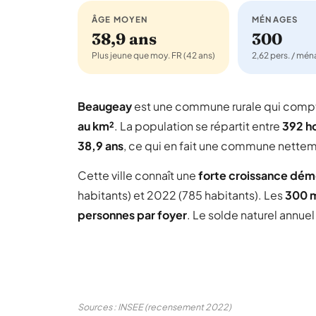
ÂGE MOYEN
MÉNAGES
38,9 ans
300
Plus jeune que moy. FR (42 ans)
2,62 pers. / mé
Beaugeay
est une commune rurale qui com
au km²
. La population se répartit entre
392 
38,9 ans
, ce qui en fait une commune nettem
Cette ville connaît une
forte croissance dé
habitants) et 2022 (785 habitants). Les
300 
personnes par foyer
. Le solde naturel annue
Sources : INSEE (recensement 2022)