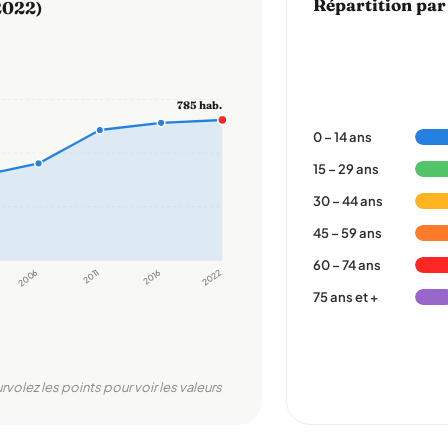
Répartition par
2022)
785 hab.
0 – 14 ans
15 – 29 ans
30 – 44 ans
45 – 59 ans
60 – 74 ans
2006
2011
2016
2022
75 ans et +
urvolez les points pour voir les valeurs