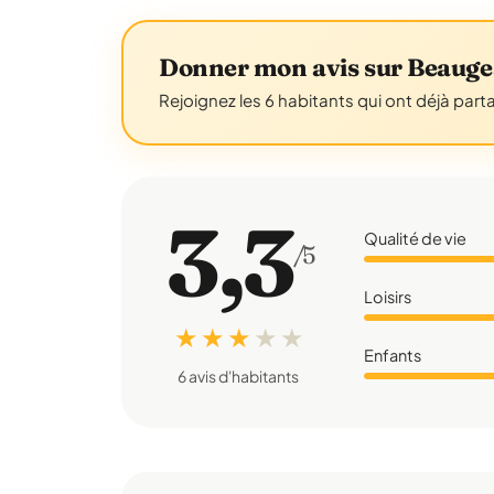
Donner mon avis sur Beaug
Rejoignez les 6 habitants qui ont déjà part
3,3
Qualité de vie
/5
Loisirs
★ ★ ★
★
★
Enfants
6 avis d'habitants