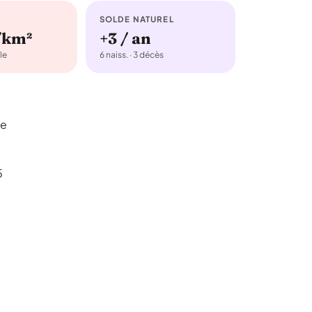
SOLDE NATUREL
/km²
+3 / an
le
6 naiss. · 3 décès
de
5