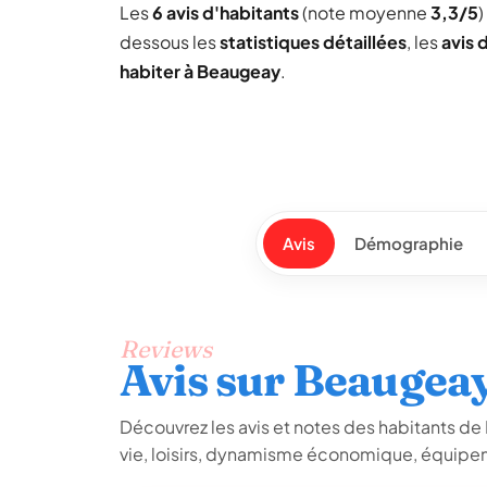
Les
6 avis d'habitants
(note moyenne
3,3/5
)
dessous les
statistiques détaillées
, les
avis 
habiter à Beaugeay
.
Avis
Démographie
Reviews
Avis sur Beaugea
Découvrez les avis et notes des habitants de B
vie, loisirs, dynamisme économique, équipem