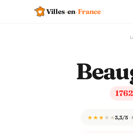
Villes
·
en
·
France
L
Beau
176
★ ★ ★
★
★
3,3/5