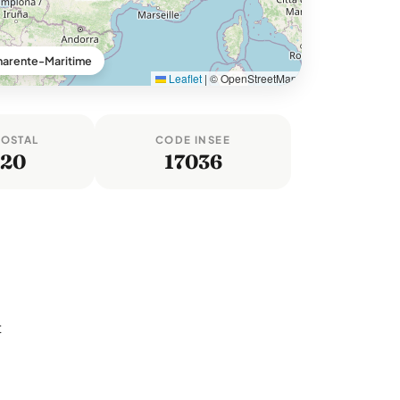
harente-Maritime
Leaflet
|
© OpenStreetMap
POSTAL
CODE INSEE
620
17036
t