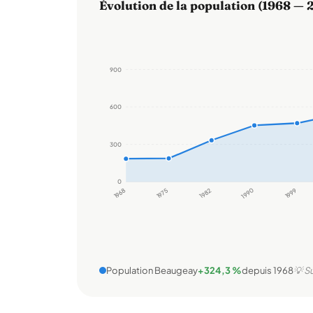
Évolution de la population (1968 — 
900
600
300
0
1968
1975
1982
1990
1999
Population Beaugeay
+324,3 %
depuis 1968
💡 S