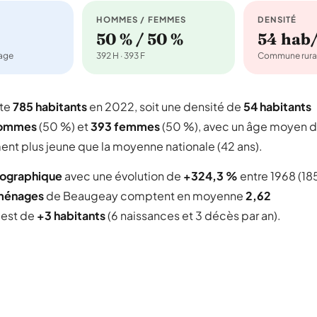
HOMMES / FEMMES
DENSITÉ
50 % / 50 %
54 hab
nage
392 H · 393 F
Commune rura
pte
785 habitants
en 2022, soit une densité de
54 habitants
hommes
(50 %) et
393 femmes
(50 %), avec un âge moyen 
ent plus jeune que la moyenne nationale (42 ans).
mographique
avec une évolution de
+324,3 %
entre 1968 (18
ménages
de Beaugeay comptent en moyenne
2,62
l est de
+3 habitants
(6 naissances et 3 décès par an).