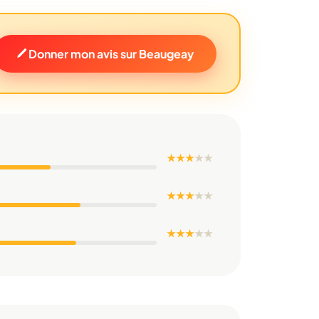
Donner mon avis sur Beaugeay
★ ★ ★
★
★
★ ★ ★
★
★
★ ★ ★
★
★