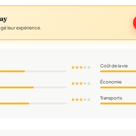
eay
agé leur expérience.
Coût de la vie
★ ★ ★
★
★
Économie
★ ★ ★
★
★
Transports
★ ★ ★
★
★