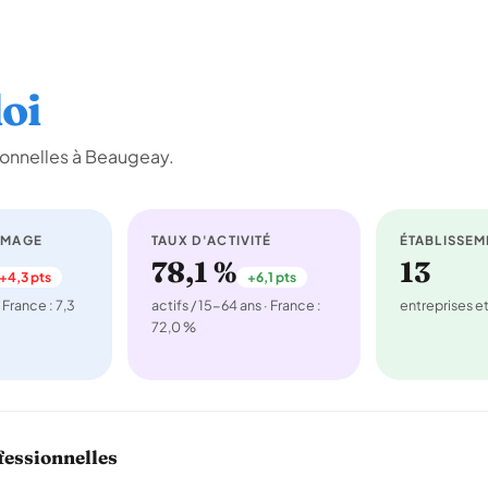
oi
ionnelles à Beaugeay.
ÔMAGE
TAUX D'ACTIVITÉ
ÉTABLISSEM
78,1 %
13
+4,3 pts
+6,1 pts
 France : 7,3
actifs / 15-64 ans · France :
entreprises 
72,0 %
fessionnelles