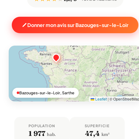
Donner mon avis sur Bazouges-sur-le-Loir
Bazouges-sur-le-Loir, Sarthe
Leaflet
|
© OpenStreetMa
POPULATION
SUPERFICIE
1 977
47,4
hab.
km²