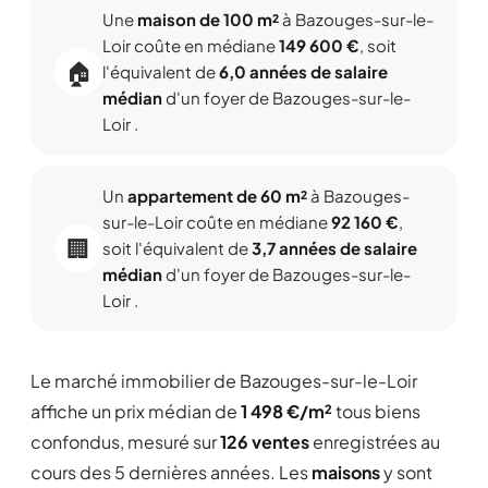
Une
maison de 100 m²
à Bazouges-sur-le-
Loir coûte en médiane
149 600 €
, soit
🏠
l'équivalent de
6,0 années de salaire
médian
d'un foyer de Bazouges-sur-le-
Loir .
Un
appartement de 60 m²
à Bazouges-
sur-le-Loir coûte en médiane
92 160 €
,
🏢
soit l'équivalent de
3,7 années de salaire
médian
d'un foyer de Bazouges-sur-le-
Loir .
Le marché immobilier de Bazouges-sur-le-Loir
affiche un prix médian de
1 498 €/m²
tous biens
confondus, mesuré sur
126 ventes
enregistrées au
cours des 5 dernières années. Les
maisons
y sont