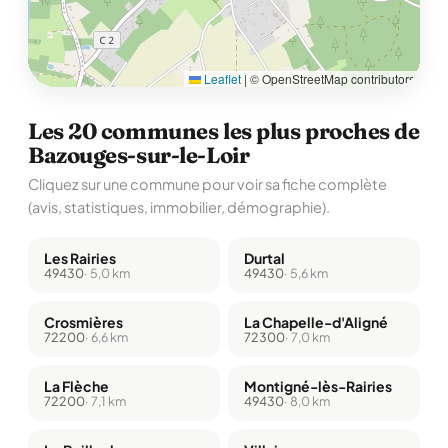
Leaflet
|
© OpenStreetMap contributors
Les 20 communes les plus proches de
Bazouges-sur-le-Loir
Cliquez sur une commune pour voir sa fiche complète
(avis, statistiques, immobilier, démographie).
Les Rairies
Durtal
49430
· 5,0 km
49430
· 5,6 km
Crosmières
La Chapelle-d'Aligné
72200
· 6,6 km
72300
· 7,0 km
La Flèche
Montigné-lès-Rairies
72200
· 7,1 km
49430
· 8,0 km