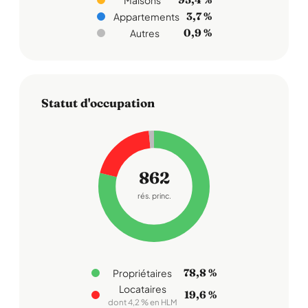
Maisons
3,7 %
Appartements
0,9 %
Autres
Statut d'occupation
862
rés. princ.
78,8 %
Propriétaires
Locataires
19,6 %
dont 4,2 % en HLM