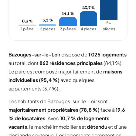
23,7 %
14,1 %
3,3 %
0,3 %
5+
1 pièce
2 pièces
3 pièces
4 pièces
pièces
Bazouges-sur-le-Loir
dispose de
1 025 logements
au total, dont
862 résidences principales
(84,1 %).
Le parc est composé majoritairement de
maisons
individuelles (95,4 %)
avec quelques
appartements (3,7 %).
Les habitants de Bazouges-sur-le-Loir sont
majoritairement propriétaires (78,8 %)
face à
19,6
% de locataires
. Avec
10,7 % de logements
vacants
, le marché immobilier est
détendu
et d'une
demande soutenue. Les logements comptent en