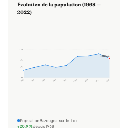
Évolution de la population (1968 —
2022)
2,2 k
1 946 hab.
1,9 k
1,7 k
1,4 k
1968
1975
1982
1990
1999
2006
2011
2016
2022
Population Bazouges-sur-le-Loir
+20,9 %
depuis 1968