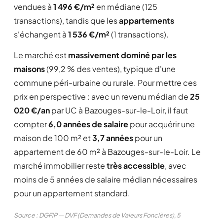
vendues à
1 496 €/m²
en médiane (125
transactions), tandis que les
appartements
s'échangent à
1 536 €/m²
(1 transactions).
Le marché est
massivement dominé par les
maisons
(99,2 % des ventes), typique d'une
commune péri-urbaine ou rurale. Pour mettre ces
prix en perspective : avec un revenu médian de
25
020 €/an
par UC à Bazouges-sur-le-Loir, il faut
compter
6,0 années de salaire
pour acquérir une
maison de 100 m² et
3,7 années
pour un
appartement de 60 m² à Bazouges-sur-le-Loir. Le
marché immobilier reste
très accessible
, avec
moins de 5 années de salaire médian nécessaires
pour un appartement standard.
Source : DGFiP — DVF (Demandes de Valeurs Foncières), 5