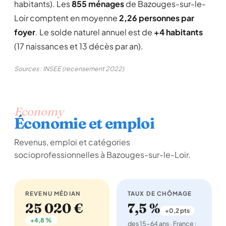
habitants). Les
855 ménages
de Bazouges-sur-le-
Loir comptent en moyenne
2,26 personnes par
foyer
. Le solde naturel annuel est de
+4 habitants
(17 naissances et 13 décès par an).
Sources : INSEE (recensement 2022)
Economy
Économie et emploi
Revenus, emploi et catégories
socioprofessionnelles à Bazouges-sur-le-Loir.
REVENU MÉDIAN
TAUX DE CHÔMAGE
25 020 €
7,5 %
+0,2 pts
+4,8 %
des 15-64 ans · France :