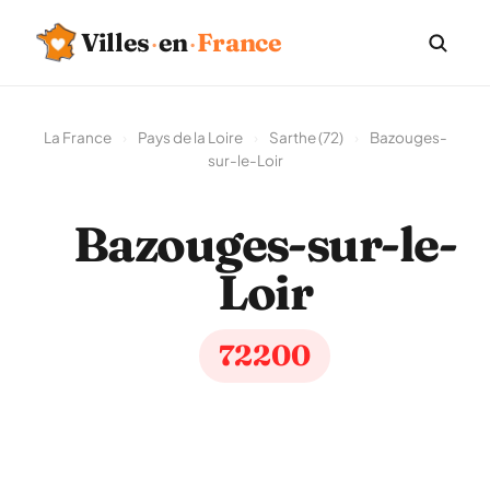
Villes
·
en
·
France
La France
›
Pays de la Loire
›
Sarthe (72)
›
Bazouges-
sur-le-Loir
Bazouges-sur-le-
Loir
72200