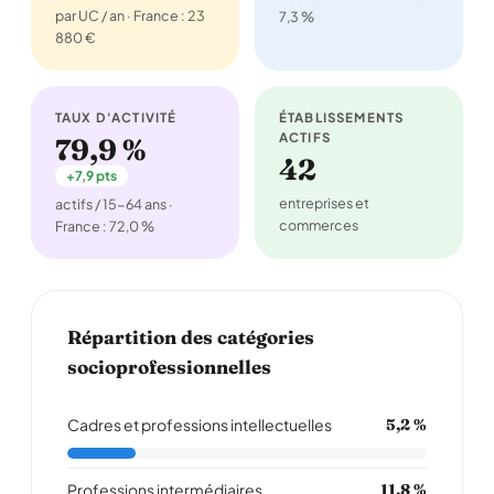
par UC / an · France : 23
7,3 %
880 €
TAUX D'ACTIVITÉ
ÉTABLISSEMENTS
ACTIFS
79,9 %
42
+7,9 pts
entreprises et
actifs / 15-64 ans ·
commerces
France : 72,0 %
Répartition des catégories
socioprofessionnelles
Cadres et professions intellectuelles
5,2 %
Professions intermédiaires
11,8 %