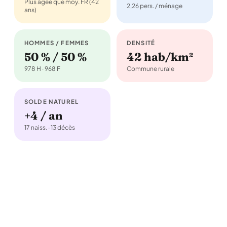
Plus âgée que moy. FR (42
2,26 pers. / ménage
ans)
HOMMES / FEMMES
DENSITÉ
50 % / 50 %
42 hab/km²
978 H · 968 F
Commune rurale
SOLDE NATUREL
+4 / an
17 naiss. · 13 décès