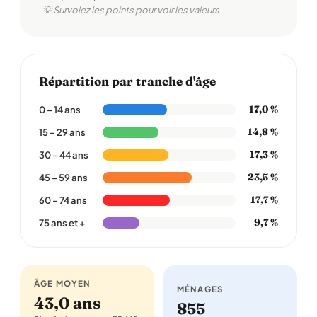
💡 Survolez les points pour voir les valeurs
Répartition par tranche d'âge
17,0 %
0 – 14 ans
14,8 %
15 – 29 ans
17,3 %
30 – 44 ans
23,5 %
45 – 59 ans
17,7 %
60 – 74 ans
9,7 %
75 ans et +
ÂGE MOYEN
MÉNAGES
43,0 ans
855