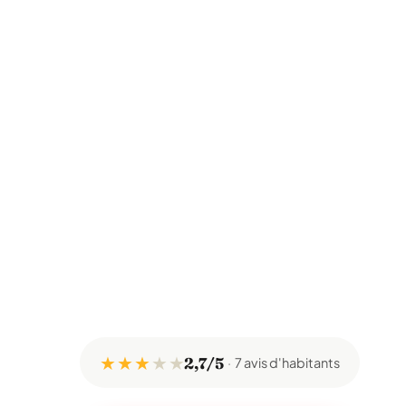
★ ★ ★
★
★
2,7/5
7 avis d'habitants