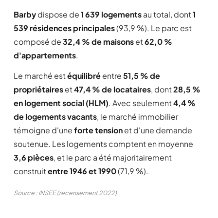
Barby
dispose de
1 639 logements
au total, dont
1
539 résidences principales
(93,9 %). Le parc est
composé de
32,4 % de maisons
et
62,0 %
d'appartements
.
Le marché est
équilibré
entre
51,5 % de
propriétaires
et
47,4 % de locataires
, dont
28,5 %
en logement social (HLM)
. Avec seulement
4,4 %
de logements vacants
, le marché immobilier
témoigne d'une
forte tension
et d'une demande
soutenue. Les logements comptent en moyenne
3,6 pièces
, et le parc a été majoritairement
construit
entre 1946 et 1990
(71,9 %).
Source : INSEE (recensement 2022)