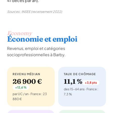
41 décès par an).
Sources : INSEE (recensement 2022)
Economy
Économie et emploi
Revenus, emploi et catégories
socioprofessionnelles à Barby.
REVENU MÉDIAN
TAUX DE CHÔMAGE
26 900 €
11,1 %
+3,8 pts
+12,6 %
des 15-64 ans · France :
par UC / an · France : 23
7,3 %
880 €