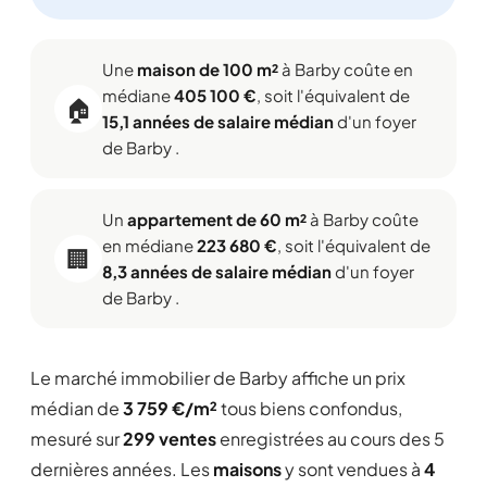
Une
maison de 100 m²
à Barby coûte en
médiane
405 100 €
, soit l'équivalent de
🏠
15,1 années de salaire médian
d'un foyer
de Barby .
Un
appartement de 60 m²
à Barby coûte
en médiane
223 680 €
, soit l'équivalent de
🏢
8,3 années de salaire médian
d'un foyer
de Barby .
Le marché immobilier de Barby affiche un prix
médian de
3 759 €/m²
tous biens confondus,
mesuré sur
299 ventes
enregistrées au cours des 5
dernières années. Les
maisons
y sont vendues à
4