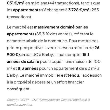
051 €/m²
en médiane (44 transactions), tandis que
les
appartements
s'échangent à
3 728 €/m²
(255
transactions).
Le marché est
massivement dominé par les
appartements
(85,3 % des ventes), reflétant le
caractère urbain de la commune. Pour mettre ces
prix en perspective : avec un revenu médian de
26
900 €/an
par UC à Barby, il faut compter
15,1
années de salaire
pour acquérir une maison de 100
m² et
8,3 années
pour un appartement de 60 m² à
Barby. Le marché immobilier est
tendu
, l'accession
à la propriété nécessite un effort financier
conséquent.
Source : DGFiP — DVF (Demandes de Valeurs Foncières), 5
dernières années