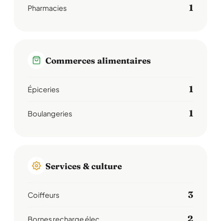
1
Pharmacies
Commerces alimentaires
1
Épiceries
1
Boulangeries
Services & culture
3
Coiffeurs
2
Bornes recharge élec.