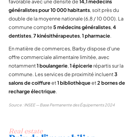
favorable avec une densité de
14,1 médecins
généralistes pour 10 000 habitants
, soit près du
double de la moyenne nationale (6,8 / 10 000). La
commune compte
5 médecins généralistes
,
4
dentistes
,
7 kinésithérapeutes
,
1 pharmacie
.
En matière de commerces, Barby dispose d'une
offre commerciale alimentaire limitée, avec
notamment
1 boulangerie
,
1 épicerie
répartis sur la
commune. Les services de proximité incluent
3
salons de coiffure
et
1 bibliothèque
et
2 bornes de
recharge électrique
.
Source : INSEE — Base Permanente des Équipements 2024
Real estate