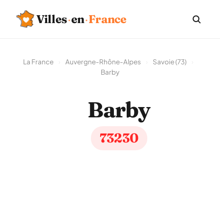
Villes
·
en
·
France
La France
›
Auvergne-Rhône-Alpes
›
Savoie (73)
›
Barby
Barby
73230