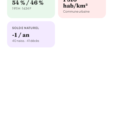
54 % / 46 %
hab/km²
1 911 H · 1 634 F
Commune urbaine
SOLDE NATUREL
-1 / an
40 naiss. · 41 décès