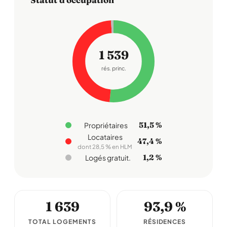
1 539
rés. princ.
51,5 %
Propriétaires
Locataires
47,4 %
dont 28,5 % en HLM
1,2 %
Logés gratuit.
1 639
93,9 %
TOTAL LOGEMENTS
RÉSIDENCES