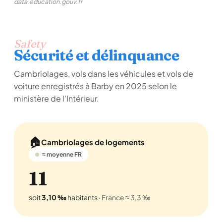
data.education.gouv.fr
Safety
Sécurité et délinquance
Cambriolages, vols dans les véhicules et vols de
voiture enregistrés à Barby en 2025 selon le
ministère de l'Intérieur.
🏠
Cambriolages de logements
≈ moyenne FR
11
soit
3,10 ‰
habitants
· France ≈ 3,3 ‰