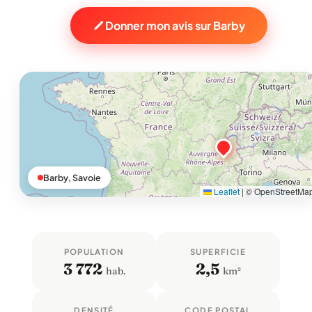
Donner mon avis sur Barby
Barby, Savoie
Leaflet
|
© OpenStreetMa
POPULATION
SUPERFICIE
3 772
2,5
hab.
km²
DENSITÉ
CODE POSTAL