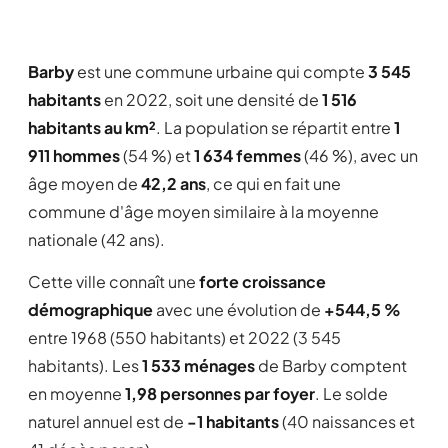
Barby
est une commune urbaine qui compte
3 545
habitants
en 2022, soit une densité de
1 516
habitants au km²
. La population se répartit entre
1
911 hommes
(54 %) et
1 634 femmes
(46 %), avec un
âge moyen de
42,2 ans
, ce qui en fait une
commune d'âge moyen similaire à la moyenne
nationale (42 ans).
Cette ville connaît une
forte croissance
démographique
avec une évolution de
+544,5 %
entre 1968 (550 habitants) et 2022 (3 545
habitants). Les
1 533 ménages
de Barby comptent
en moyenne
1,98 personnes par foyer
. Le solde
naturel annuel est de
-1 habitants
(40 naissances et