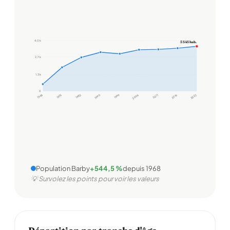
4,0 k
3 545 hab.
2,7 k
1,3 k
0
1968
1975
1982
1990
1999
2006
2011
2016
2022
Population Barby
+544,5 %
depuis 1968
💡 Survolez les points pour voir les valeurs