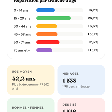
Répartition par tranche d'âge
13,7 %
0 – 14 ans
25,7 %
15 – 29 ans
15,5 %
30 – 44 ans
15,9 %
45 – 59 ans
17,3 %
60 – 74 ans
11,9 %
75 ans et +
ÂGE MOYEN
MÉNAGES
42,2 ans
1 533
Plus âgée que moy. FR (42
1,98 pers. / ménage
ans)
DENSITÉ
HOMMES / FEMMES
1 516