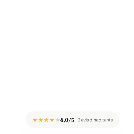
★ ★ ★ ★
★
4,0/5
3 avis d'habitants