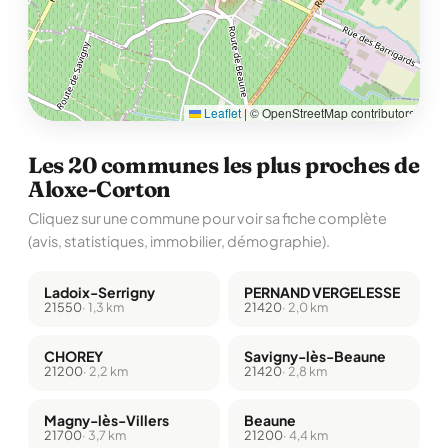
Leaflet
|
© OpenStreetMap contributors
Les 20 communes les plus proches de
Aloxe-Corton
Cliquez sur une commune pour voir sa fiche complète
(avis, statistiques, immobilier, démographie).
Ladoix-Serrigny
PERNAND VERGELESSE
21550
· 1,3 km
21420
· 2,0 km
CHOREY
Savigny-lès-Beaune
21200
· 2,2 km
21420
· 2,8 km
Magny-lès-Villers
Beaune
21700
· 3,7 km
21200
· 4,4 km