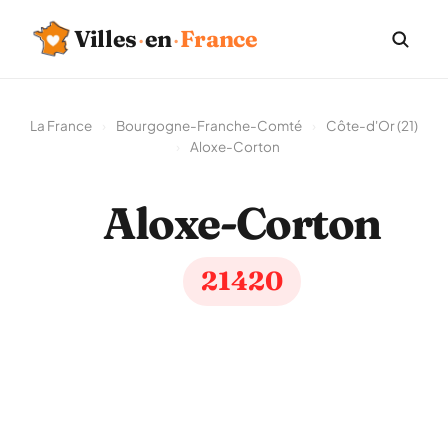
Villes
·
en
·
France
La France
›
Bourgogne-Franche-Comté
›
Côte-d'Or (21)
›
Aloxe-Corton
Aloxe-Corton
21420