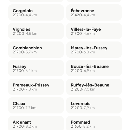
Corgoloin
Échevronne
21700
· 4,4 km
21420
· 4,4 km
Vignoles
Villers-la-Faye
21200
· 4,5 km
21700
· 4,6 km
Comblanchien
Marey-lès-Fussey
21700
· 5,7 km
21700
· 6,0 km
Fussey
Bouze-lès-Beaune
21700
· 6,2 km
21200
· 6,9 km
Premeaux-Prissey
Ruffey-lès-Beaune
21700
· 7,0 km
21200
· 7,0 km
Chaux
Levernois
21700
· 7,7 km
21200
· 7,9 km
Arcenant
Pommard
21700
· 8,2 km
21630
· 8,2 km