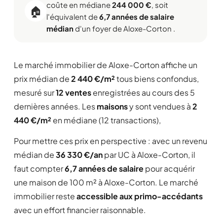
coûte en médiane
244 000 €
, soit
🏠
l'équivalent de
6,7 années de salaire
médian
d'un foyer de Aloxe-Corton .
Le marché immobilier de Aloxe-Corton affiche un
prix médian de
2 440 €/m²
tous biens confondus,
mesuré sur
12 ventes
enregistrées au cours des 5
dernières années. Les
maisons
y sont vendues à
2
440 €/m²
en médiane (12 transactions),
Pour mettre ces prix en perspective : avec un revenu
médian de
36 330 €/an
par UC à Aloxe-Corton, il
faut compter
6,7 années de salaire
pour acquérir
une maison de 100 m² à Aloxe-Corton. Le marché
immobilier reste
accessible aux primo-accédants
avec un effort financier raisonnable.