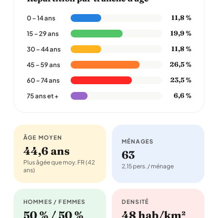
11,8 %
0 – 14 ans
19,9 %
15 – 29 ans
11,8 %
30 – 44 ans
26,5 %
45 – 59 ans
23,5 %
60 – 74 ans
6,6 %
75 ans et +
ÂGE MOYEN
MÉNAGES
44,6 ans
63
Plus âgée que moy. FR (42
2,15 pers. / ménage
ans)
HOMMES / FEMMES
DENSITÉ
50 % / 50 %
48 hab/km²