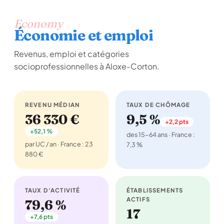
Economy
Économie et emploi
Revenus, emploi et catégories
socioprofessionnelles à Aloxe-Corton.
REVENU MÉDIAN
TAUX DE CHÔMAGE
36 330 €
9,5 %
+2,2 pts
+52,1 %
des 15-64 ans · France :
par UC / an · France : 23
7,3 %
880 €
TAUX D'ACTIVITÉ
ÉTABLISSEMENTS
ACTIFS
79,6 %
17
+7,6 pts