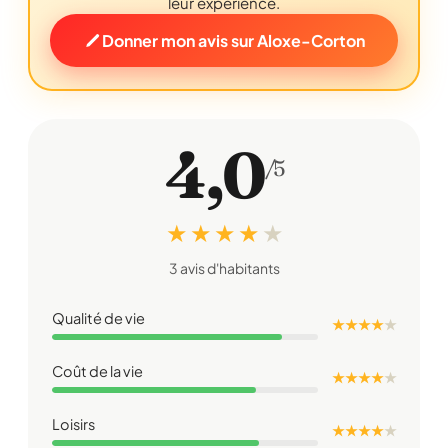
leur expérience.
Donner mon avis sur Aloxe-Corton
4,0
/5
★ ★ ★ ★
★
3 avis d'habitants
Qualité de vie
★ ★ ★ ★
★
Coût de la vie
★ ★ ★ ★
★
Loisirs
★ ★ ★ ★
★