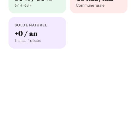
67 H · 68 F
Commune rurale
SOLDE NATUREL
+0 / an
1 naiss. · 1 décès