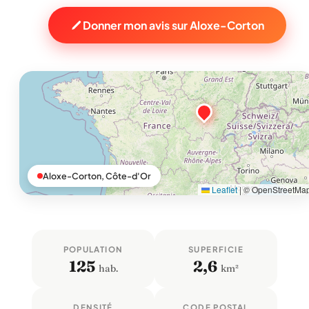
Donner mon avis sur Aloxe-Corton
Aloxe-Corton, Côte-d'Or
Leaflet
|
© OpenStreetMa
POPULATION
SUPERFICIE
125
2,6
hab.
km²
DENSITÉ
CODE POSTAL