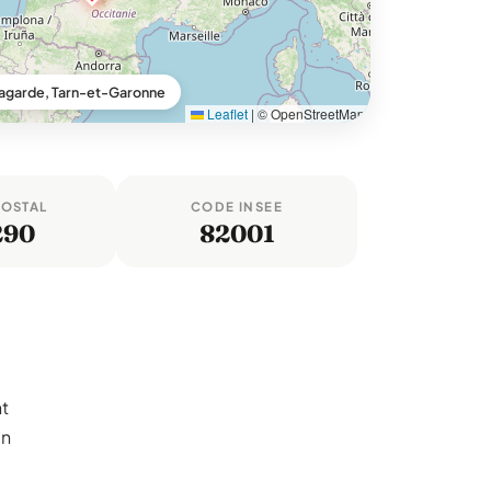
Lagarde, Tarn-et-Garonne
Leaflet
|
© OpenStreetMap
POSTAL
CODE INSEE
290
82001
nt
un