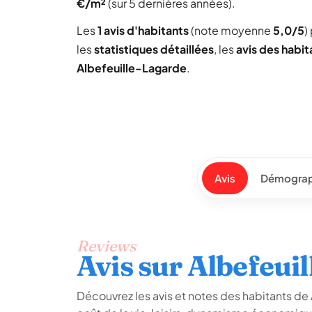
€/m²
(sur 5 dernières années).
Les
1 avis d'habitants
(note moyenne
5,0/5
)
les
statistiques détaillées
, les
avis des habit
Albefeuille-Lagarde
.
Avis
Démograp
Reviews
Avis sur Albefeui
Découvrez les avis et notes des habitants de A