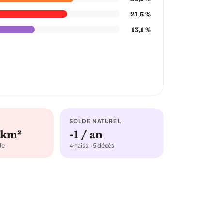
21,5 %
13,1 %
SOLDE NATUREL
/km²
-1 / an
le
4 naiss. · 5 décès