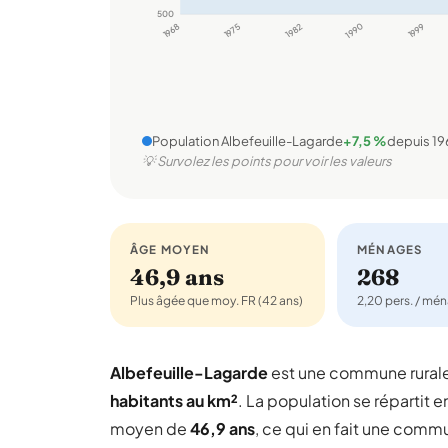
500
1968
1975
1982
1990
1999
Population Albefeuille-Lagarde
+7,5 %
depuis 19
💡 Survolez les points pour voir les valeurs
ÂGE MOYEN
MÉNAGES
46,9 ans
268
Plus âgée que moy. FR (42 ans)
2,20 pers. / mé
Albefeuille-Lagarde
est une commune rural
habitants au km²
. La population se répartit e
moyen de
46,9 ans
, ce qui en fait une comm