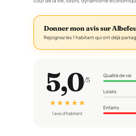
coût de la vie, loisirs, dynamisme économiq
Donner mon avis sur Albefeu
Rejoignez les 1 habitant qui ont déjà parta
5,0
Qualité de vie
/5
Loisirs
★ ★ ★ ★ ★
Enfants
1 avis d'habitant