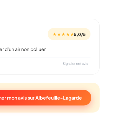
★ ★ ★ ★ ★
5,0/5
er d'un air non polluer.
Signaler cet avis
er mon avis sur Albefeuille-Lagarde