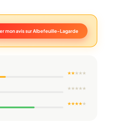
r mon avis sur Albefeuille-Lagarde
★ ★
★
★
★
★
★
★
★
★
★ ★ ★ ★
★