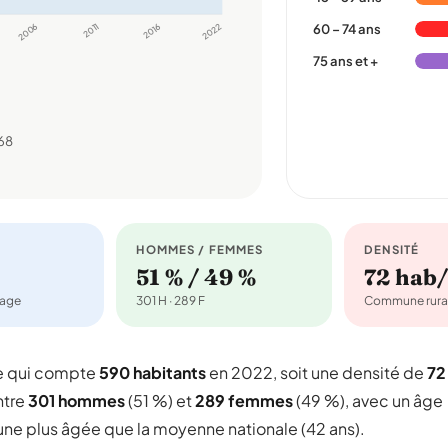
2006
2011
2016
2022
60 – 74 ans
75 ans et +
68
HOMMES / FEMMES
DENSITÉ
51 % / 49 %
72 hab
nage
301 H · 289 F
Commune rura
e qui compte
590 habitants
en 2022, soit une densité de
72
ntre
301 hommes
(51 %) et
289 femmes
(49 %), avec un âge
une plus âgée que la moyenne nationale (42 ans).