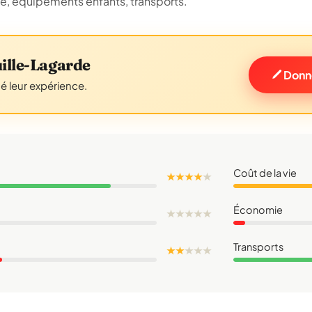
ue, équipements enfants, transports.
ille-Lagarde
Donne
gé leur expérience.
Coût de la vie
★ ★ ★ ★
★
Économie
★
★
★
★
★
Transports
★ ★
★
★
★