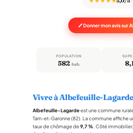
★ ★ ★ ★ ★
5,0/5
Donner mon avis sur 
POPULATION
SUPE
582
8,
hab.
Vivre à Albefeuille-Lagard
Albefeuille-Lagarde
est une commune rural
Tarn-et-Garonne (82). La commune affiche 
taux de chômage de
9,7 %
. Côté immobilier