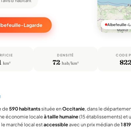
1 avis d'habitant
Albefeuille-Lagarde
Albefeuille-
RFICIE
DENSITÉ
CODE 
1
72
82
km²
hab/km²
e
e de
590 habitants
située en
Occitanie
, dans le départeme
une économie locale
à taille humaine
(15 établissements) et 
, le marché local est
accessible
avec un prix médian de
1 819