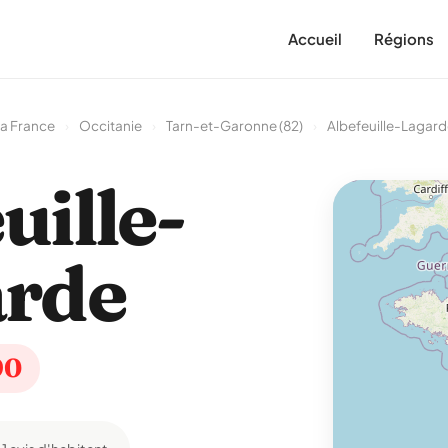
Accueil
Régions
a France
›
Occitanie
›
Tarn-et-Garonne (82)
›
Albefeuille-Lagar
uille-
arde
90