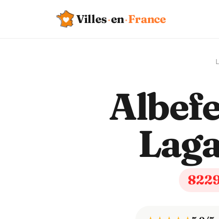
Villes
·
en
·
France
L
Albefe
Lag
822