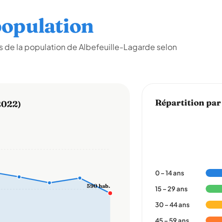
opulation
 de la population de Albefeuille-Lagarde selon
Répartition par
2022)
0 – 14 ans
590 hab.
15 – 29 ans
30 – 44 ans
45 – 59 ans