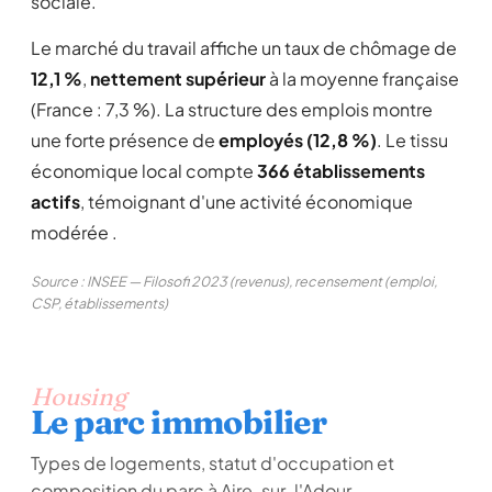
sociale.
Le marché du travail affiche un taux de chômage de
12,1 %
,
nettement supérieur
à la moyenne française
(France : 7,3 %). La structure des emplois montre
une forte présence de
employés (12,8 %)
. Le tissu
économique local compte
366 établissements
actifs
, témoignant d'une activité économique
modérée .
Source : INSEE — Filosofi 2023 (revenus), recensement (emploi,
CSP, établissements)
Housing
Le parc immobilier
Types de logements, statut d'occupation et
composition du parc à Aire-sur-l'Adour.