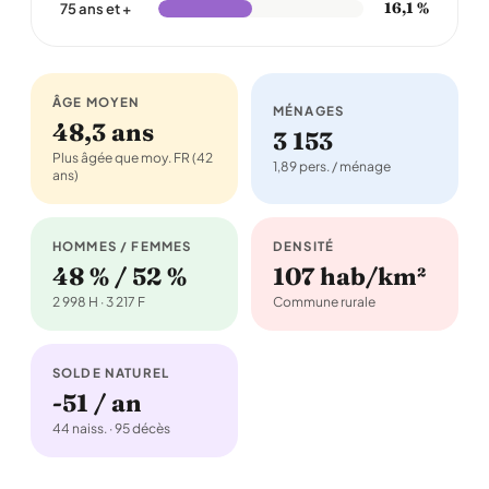
16,1 %
75 ans et +
ÂGE MOYEN
MÉNAGES
48,3 ans
3 153
Plus âgée que moy. FR (42
1,89 pers. / ménage
ans)
HOMMES / FEMMES
DENSITÉ
48 % / 52 %
107 hab/km²
2 998 H · 3 217 F
Commune rurale
SOLDE NATUREL
-51 / an
44 naiss. · 95 décès