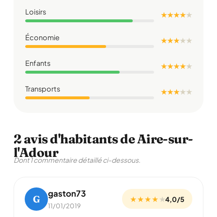
Loisirs
★ ★ ★ ★
★
Économie
★ ★ ★
★
★
Enfants
★ ★ ★ ★
★
Transports
★ ★ ★
★
★
2 avis d'habitants de Aire-sur-
l'Adour
Dont 1 commentaire détaillé ci-dessous.
gaston73
G
★ ★ ★ ★
★
4,0/5
11/01/2019