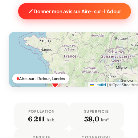
Donner mon avis sur Aire-sur-l'Adour
Aire-sur-l'Adour, Landes
Leaflet
|
© OpenStreetMa
POPULATION
SUPERFICIE
6 211
58,0
hab.
km²
DENSITÉ
CODE POSTAL