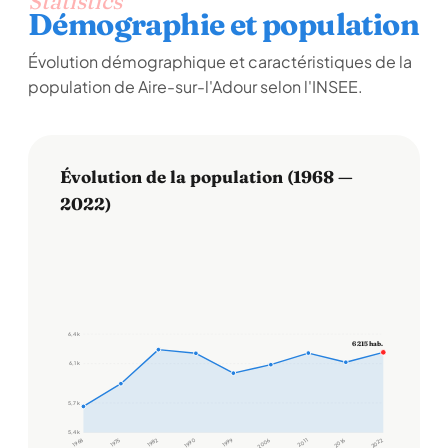
Statistics
Démographie et population
Évolution démographique et caractéristiques de la
population de Aire-sur-l'Adour selon l'INSEE.
Évolution de la population (1968 —
2022)
6,4 k
6 215 hab.
6,1 k
5,7 k
5,4 k
1968
1975
1982
1990
1999
2006
2011
2016
2022