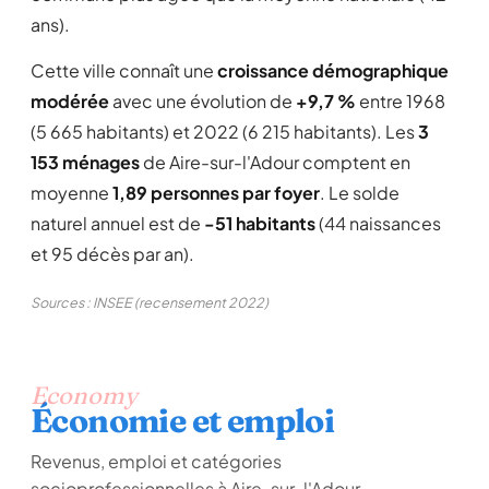
ans).
Cette ville connaît une
croissance démographique
modérée
avec une évolution de
+9,7 %
entre 1968
(5 665 habitants) et 2022 (6 215 habitants). Les
3
153 ménages
de Aire-sur-l'Adour comptent en
moyenne
1,89 personnes par foyer
. Le solde
naturel annuel est de
-51 habitants
(44 naissances
et 95 décès par an).
Sources : INSEE (recensement 2022)
Economy
Économie et emploi
Revenus, emploi et catégories
socioprofessionnelles à Aire-sur-l'Adour.