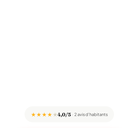
★ ★ ★ ★
★
4,0/5
2 avis d'habitants