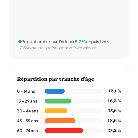
Population Aire-sur-l'Adour
+9,7 %
depuis 1968
💡 Survolez les points pour voir les valeurs
Répartition par tranche d'âge
12,1 %
0 – 14 ans
16,2 %
15 – 29 ans
13,6 %
30 – 44 ans
18,6 %
45 – 59 ans
23,2 %
60 – 74 ans