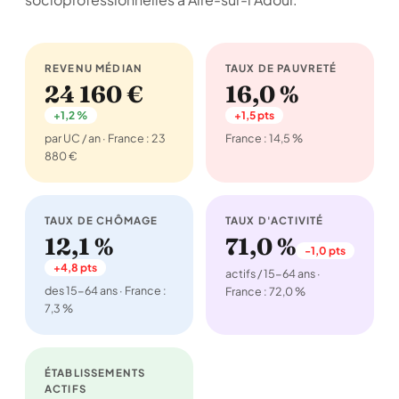
REVENU MÉDIAN
TAUX DE PAUVRETÉ
24 160 €
16,0 %
+1,2 %
+1,5 pts
par UC / an · France : 23
France : 14,5 %
880 €
TAUX DE CHÔMAGE
TAUX D'ACTIVITÉ
12,1 %
71,0 %
-1,0 pts
+4,8 pts
actifs / 15-64 ans ·
des 15-64 ans · France :
France : 72,0 %
7,3 %
ÉTABLISSEMENTS
ACTIFS