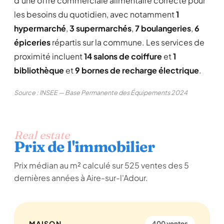
d'une offre commerciale alimentaire correcte pour
les besoins du quotidien, avec notamment
1
hypermarché
,
3 supermarchés
,
7 boulangeries
,
6
épiceries
répartis sur la commune. Les services de
proximité incluent
14 salons de coiffure
et
1
bibliothèque
et
9 bornes de recharge électrique
.
Source : INSEE — Base Permanente des Équipements 2024
Real estate
Prix de l'immobilier
Prix médian au m² calculé sur 525 ventes des 5
dernières années à Aire-sur-l'Adour.
MAISON
400 ventes