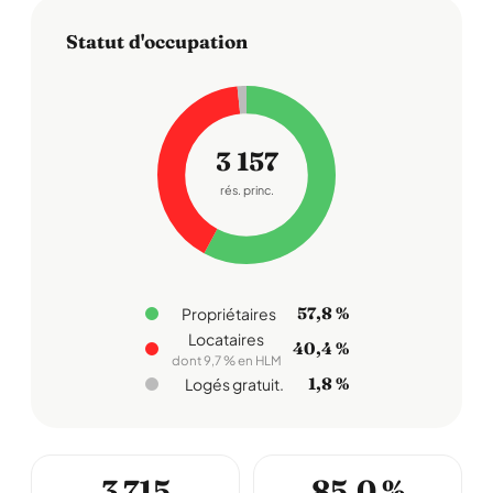
Statut d'occupation
3 157
rés. princ.
57,8 %
Propriétaires
Locataires
40,4 %
dont 9,7 % en HLM
1,8 %
Logés gratuit.
3 715
85,0 %