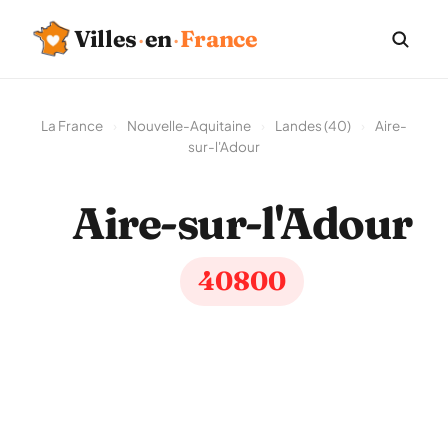
Villes
·
en
·
France
La France
›
Nouvelle-Aquitaine
›
Landes (40)
›
Aire-
sur-l'Adour
Aire-sur-l'Adour
40800