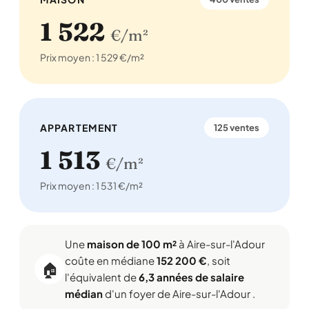
1 522
€/m²
Prix moyen : 1 529 €/m²
APPARTEMENT
125 ventes
1 513
€/m²
Prix moyen : 1 531 €/m²
Une
maison de 100 m²
à Aire-sur-l'Adour
coûte en médiane
152 200 €
, soit
🏠
l'équivalent de
6,3 années de salaire
médian
d'un foyer de Aire-sur-l'Adour .