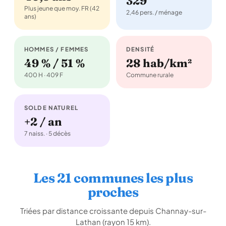
329
Plus jeune que moy. FR (42
2,46 pers. / ménage
ans)
HOMMES / FEMMES
DENSITÉ
49 % / 51 %
28 hab/km²
400 H · 409 F
Commune rurale
SOLDE NATUREL
+2 / an
7 naiss. · 5 décès
Les 21 communes les plus
proches
Triées par distance croissante depuis Channay-sur-
Lathan (rayon 15 km).