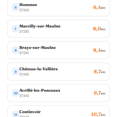
Hommes
6,4
6
km
37340
Marcilly-sur-Maulne
8,0
7
km
37330
Braye-sur-Maulne
8,4
8
km
37330
Château-la-Vallière
8,7
9
km
37330
Avrillé-les-Ponceaux
9,7
10
km
37340
Continvoir
10,7
11
km