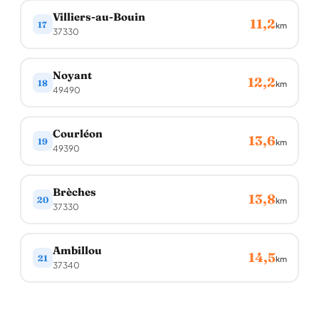
Villiers-au-Bouin
11,2
17
km
37330
Noyant
12,2
18
km
49490
Courléon
13,6
19
km
49390
Brèches
13,8
20
km
37330
Ambillou
14,5
21
km
37340