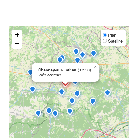
+
Plan
Satellite
−
×
Channay-sur-Lathan
(37330)
Ville centrale