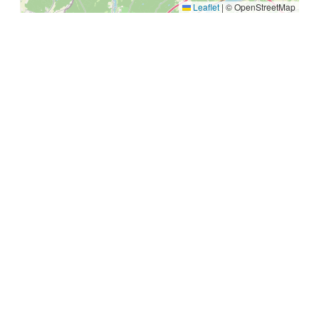
Leaflet
|
© OpenStreetMap