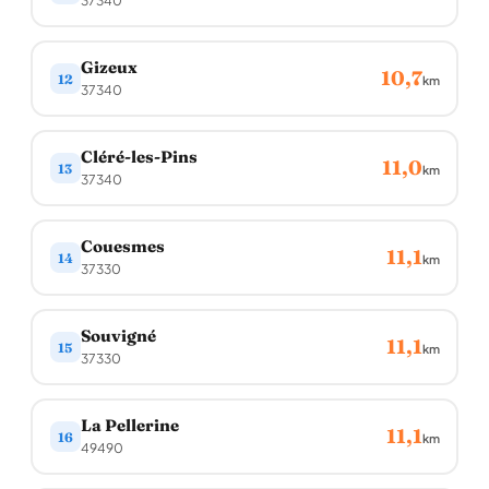
37340
Gizeux
10,7
12
km
37340
Cléré-les-Pins
11,0
13
km
37340
Couesmes
11,1
14
km
37330
Souvigné
11,1
15
km
37330
La Pellerine
11,1
16
km
49490