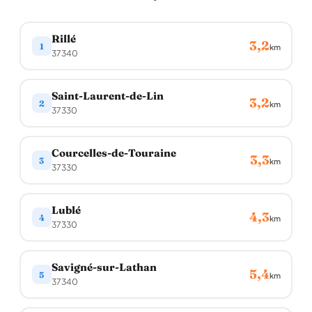
Rillé
3,2
1
km
37340
Saint-Laurent-de-Lin
3,2
2
km
37330
Courcelles-de-Touraine
3,3
3
km
37330
Lublé
4,3
4
km
37330
Savigné-sur-Lathan
5,4
5
km
37340