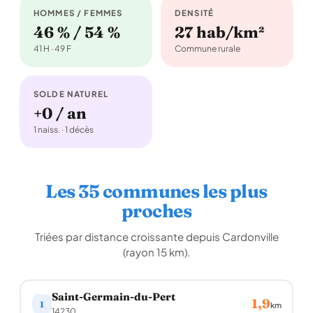
HOMMES / FEMMES
DENSITÉ
46 % / 54 %
27 hab/km²
41 H · 49 F
Commune rurale
SOLDE NATUREL
+0 / an
1 naiss. · 1 décès
Les 35 communes les plus
proches
Triées par distance croissante depuis Cardonville
(rayon 15 km).
Saint-Germain-du-Pert
1,9
1
km
14230