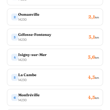
Osmanville
2,1
2
km
14230
Géfosse-Fontenay
3,1
3
km
14230
Isigny-sur-Mer
3,6
4
km
14230
La Cambe
4,3
5
km
14230
Monfréville
4,5
6
km
14230