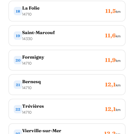
La Folie
11,5
18
km
14710
Saint-Marcouf
11,6
19
km
14330
Formigny
11,9
20
km
14710
Bernesq
12,1
21
km
14710
Trévières
12,1
22
km
14710
Vierville-sur-Mer
12,2
23