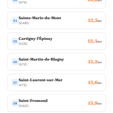
km
14710
Sainte-Marie-du-Mont
12,3
24
km
50480
Cartigny-l'Épinay
12,4
25
km
14330
Saint-Martin-de-Blagny
13,2
26
km
14710
Saint-Laurent-sur-Mer
13,6
27
km
14710
Saint-Fromond
13,9
28
km
50620