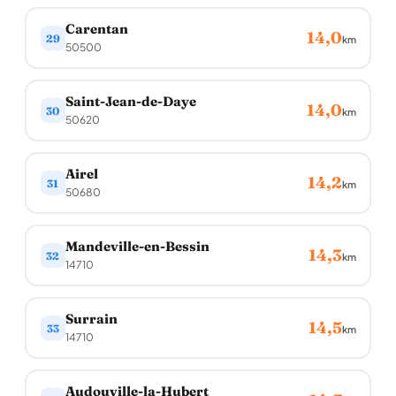
Carentan
14,0
29
km
50500
Saint-Jean-de-Daye
14,0
30
km
50620
Airel
14,2
31
km
50680
Mandeville-en-Bessin
14,3
32
km
14710
Surrain
14,5
33
km
14710
Audouville-la-Hubert