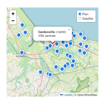
+
Plan
Satellite
−
×
Cardonville
(14230)
Ville centrale
Leaflet
|
© OpenStreetMap