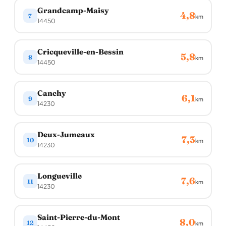
Grandcamp-Maisy
4,8
7
km
14450
Cricqueville-en-Bessin
5,8
8
km
14450
Canchy
6,1
9
km
14230
Deux-Jumeaux
7,3
10
km
14230
Longueville
7,6
11
km
14230
Saint-Pierre-du-Mont
8,0
12
km