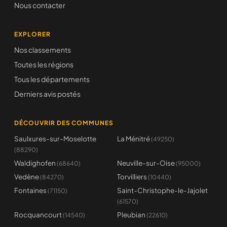
Nous contacter
EXPLORER
Nos classements
Toutes les régions
Tous les départements
Derniers avis postés
DÉCOUVRIR DES COMMUNES
Saulxures-sur-Moselotte
La Ménitré
(49250)
(88290)
Waldighofen
Neuville-sur-Oise
(68640)
(95000)
Vedène
Torvilliers
(84270)
(10440)
Fontaines
Saint-Christophe-le-Jajolet
(71150)
(61570)
Rocquancourt
Pleubian
(14540)
(22610)