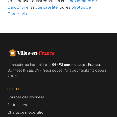
Vous pouvez aussi consulter la
fiche détaillée de
Cardonville
, sa
vue satellite
, ou les
photos de
Cardonville
.
Villes
·
en
·
France
L'annuaire collaboratif des
34 493 communes de France
.
Données INSEE, DVF, Géorisques · Avis des habitants depuis
2006.
LE SITE
Sources des données
Partenaires
Charte de modération