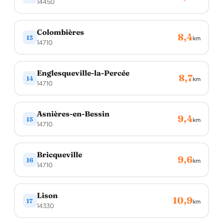
14450
Colombières
8,4
13
km
14710
Englesqueville-la-Percée
8,7
14
km
14710
Asnières-en-Bessin
9,4
15
km
14710
Bricqueville
9,6
16
km
14710
Lison
10,9
17
km
14330