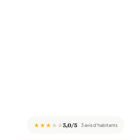
★ ★ ★
★
★
3,0/5
3 avis d'habitants