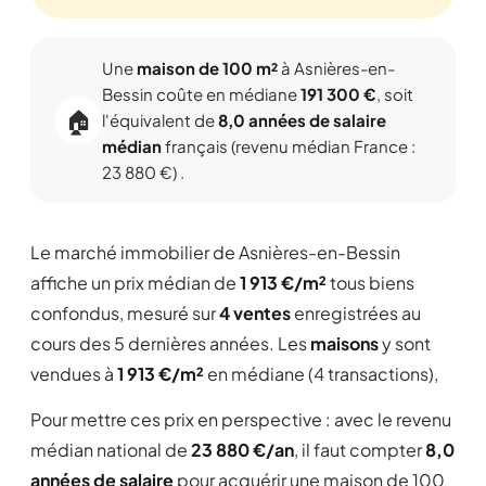
Une
maison de 100 m²
à Asnières-en-
Bessin coûte en médiane
191 300 €
, soit
🏠
l'équivalent de
8,0 années de salaire
médian
français (revenu médian France :
23 880 €) .
Le marché immobilier de Asnières-en-Bessin
affiche un prix médian de
1 913 €/m²
tous biens
confondus, mesuré sur
4 ventes
enregistrées au
cours des 5 dernières années. Les
maisons
y sont
vendues à
1 913 €/m²
en médiane (4 transactions),
Pour mettre ces prix en perspective : avec le revenu
médian national de
23 880 €/an
, il faut compter
8,0
années de salaire
pour acquérir une maison de 100