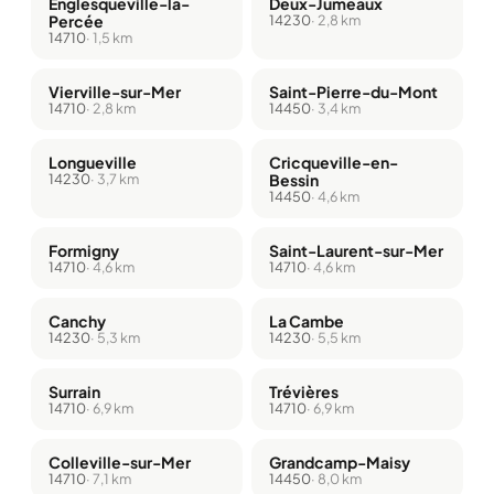
Englesqueville-la-
Deux-Jumeaux
Percée
14230
· 2,8 km
14710
· 1,5 km
Vierville-sur-Mer
Saint-Pierre-du-Mont
14710
· 2,8 km
14450
· 3,4 km
Longueville
Cricqueville-en-
14230
· 3,7 km
Bessin
14450
· 4,6 km
Formigny
Saint-Laurent-sur-Mer
14710
· 4,6 km
14710
· 4,6 km
Canchy
La Cambe
14230
· 5,3 km
14230
· 5,5 km
Surrain
Trévières
14710
· 6,9 km
14710
· 6,9 km
Colleville-sur-Mer
Grandcamp-Maisy
14710
· 7,1 km
14450
· 8,0 km