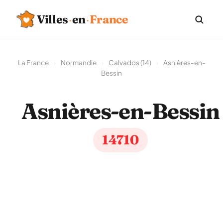
Villes
·
en
·
France
La France
›
Normandie
›
Calvados (14)
›
Asnières-en-
Bessin
Asnières-en-Bessin
14710