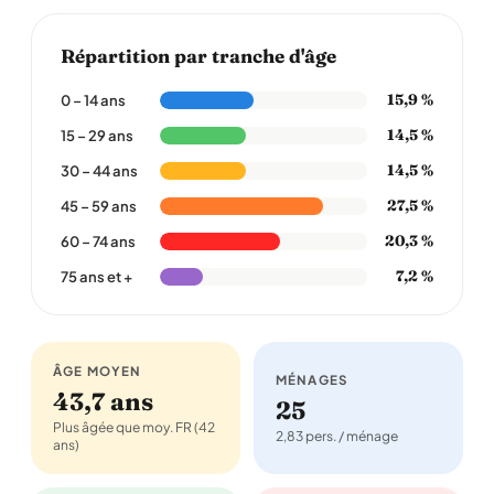
Répartition par tranche d'âge
15,9 %
0 – 14 ans
14,5 %
15 – 29 ans
14,5 %
30 – 44 ans
27,5 %
45 – 59 ans
20,3 %
60 – 74 ans
7,2 %
75 ans et +
ÂGE MOYEN
MÉNAGES
43,7 ans
25
Plus âgée que moy. FR (42
2,83 pers. / ménage
ans)