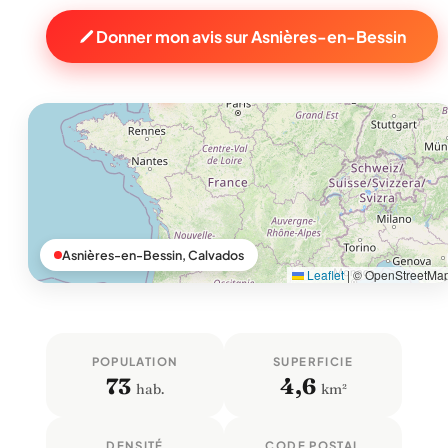
Donner mon avis sur Asnières-en-Bessin
Asnières-en-Bessin, Calvados
Leaflet
|
© OpenStreetMa
POPULATION
SUPERFICIE
73
4,6
hab.
km²
DENSITÉ
CODE POSTAL