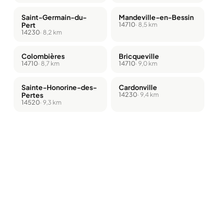
Saint-Germain-du-
Mandeville-en-Bessin
Pert
14710
· 8,5 km
14230
· 8,2 km
Colombières
Bricqueville
14710
· 8,7 km
14710
· 9,0 km
Sainte-Honorine-des-
Cardonville
Pertes
14230
· 9,4 km
14520
· 9,3 km