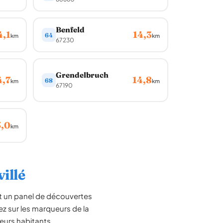
Benfeld
4,1
14,3
64
km
km
67230
Grendelbruch
4,7
14,8
68
km
km
67190
5,0
km
illé
t un panel de découvertes
ez sur les marqueurs de la
leurs habitants.