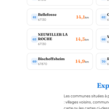
Bellefosse
O
14,1
61
62
km
67130
6
NEUWILLER LA
14,3
ROCHE
65
66
km
6
67130
Bischoffsheim
14,9
69
70
km
67870
6
Exp
Les communes situées à 
: villages voisins, commun
carte ou les cartes ci-dess