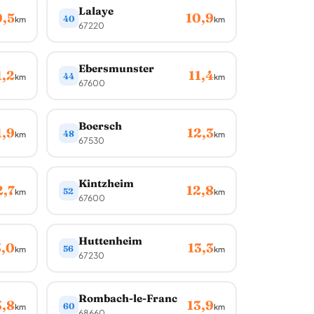
Lalaye
0,5
10,9
40
km
km
67220
Ebersmunster
1,2
11,4
44
km
km
67600
Boersch
1,9
12,3
48
km
km
67530
Kintzheim
2,7
12,8
52
km
km
67600
Huttenheim
3,0
13,3
56
km
km
67230
Rombach-le-Franc
3,8
13,9
60
km
km
68660