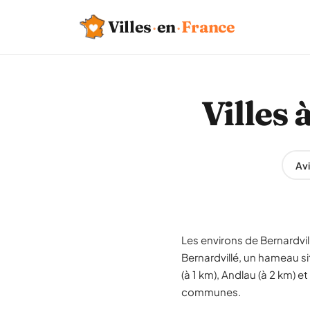
Villes
·
en
·
France
Villes 
Avi
Les environs de Bernardvi
Bernardvillé, un hameau s
(à 1 km), Andlau (à 2 km) 
communes.