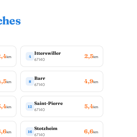
ches
.
Itterswiller
2,4
2,5
4
km
km
67140
Barr
4,5
4,9
8
km
km
67140
Saint-Pierre
5,4
5,4
12
km
km
67140
Stotzheim
6,6
6,6
16
km
km
67140