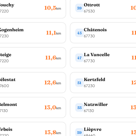
Fouchy
Ottrott
10,5
1
39
km
7220
67530
Kogenheim
Châtenois
11,1
1
43
km
7230
67730
teige
La Vancelle
11,6
1
47
km
7220
67730
élestat
Kertzfeld
12,6
1
51
km
7600
67230
Belmont
Natzwiller
13,0
1
55
km
7130
67130
rbeis
Lièpvre
13,8
1
59
km
7220
68660