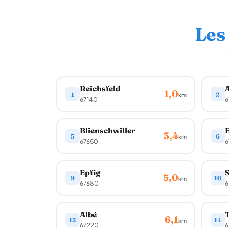
Les
Reichsfeld
1,0
1
2
km
67140
6
Blienschwiller
E
3,4
5
6
km
67650
6
Epfig
S
5,0
9
10
km
67680
6
Albé
T
6,1
13
14
km
67220
6