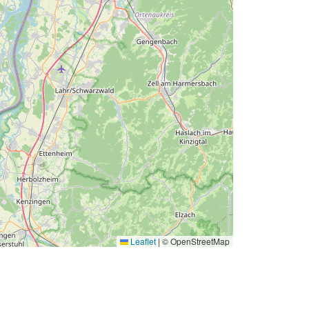
Leaflet
|
© OpenStreetMap