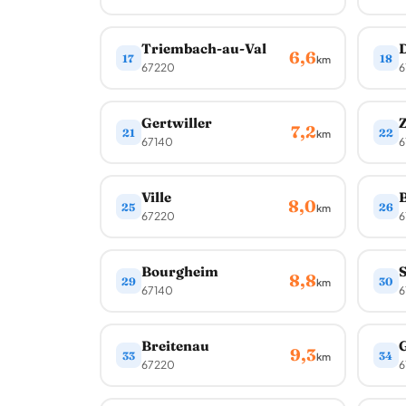
Triembach-au-Val
D
6,6
17
18
km
67220
6
Gertwiller
Z
7,2
21
22
km
67140
6
Ville
B
8,0
25
26
km
67220
6
Bourgheim
S
8,8
29
30
km
67140
6
Breitenau
G
9,3
33
34
km
67220
6