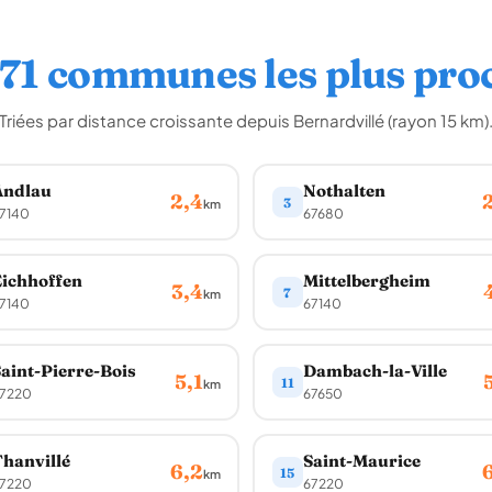
 71 communes les plus pro
Triées par distance croissante depuis Bernardvillé (rayon 15 km)
Andlau
Nothalten
2,4
3
km
7140
67680
ichhoffen
Mittelbergheim
3,4
7
km
7140
67140
aint-Pierre-Bois
Dambach-la-Ville
5,1
11
km
7220
67650
hanvillé
Saint-Maurice
6,2
15
km
7220
67220