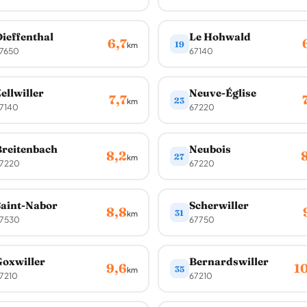
ieffenthal
Le Hohwald
6,7
19
km
7650
67140
ellwiller
Neuve-Église
7,7
23
km
7140
67220
reitenbach
Neubois
8,2
27
km
7220
67220
aint-Nabor
Scherwiller
8,8
31
km
7530
67750
oxwiller
Bernardswiller
9,6
1
35
km
7210
67210