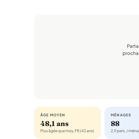
Parta
prochain
ÂGE MOYEN
MÉNAGES
48,1 ans
88
Plus âgée que moy. FR (42 ans)
2,11 pers. / mén