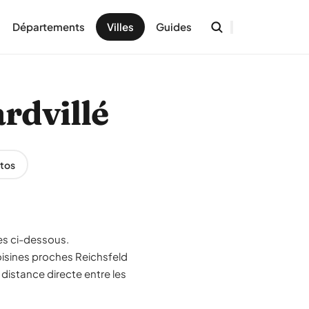
Départements
Villes
Guides
ardvillé
tos
es ci-dessous.
oisines proches Reichsfeld
 distance directe entre les