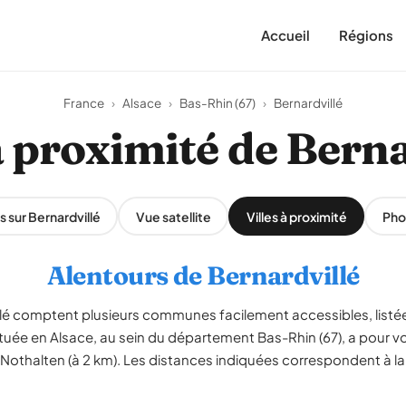
Accueil
Régions
France
›
Alsace
›
Bas-Rhin (67)
›
Bernardvillé
à proximité de Bern
s sur Bernardvillé
Vue satellite
Villes à proximité
Pho
Alentours de Bernardvillé
llé comptent plusieurs communes facilement accessibles, listé
ituée en Alsace, au sein du département Bas-Rhin (67), a pour v
et Nothalten (à 2 km). Les distances indiquées correspondent à la