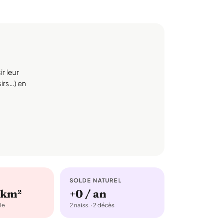
r leur
sirs…) en
SOLDE NATUREL
/km²
+0 / an
le
2 naiss. · 2 décès