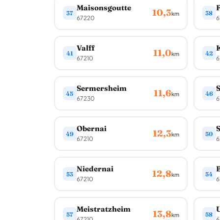
Maisonsgoutte
10,3
37
38
km
67220
6
Valff
11,0
41
42
km
67210
6
Sermersheim
S
11,6
45
46
km
67230
6
Obernai
S
12,3
49
50
km
67210
6
Niedernai
12,8
53
54
km
67210
6
Meistratzheim
U
13,8
57
58
km
67210
6