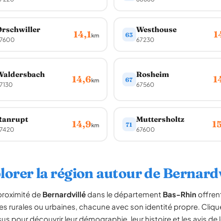
rschwiller
Westhouse
14,1
1
63
km
7600
67230
Waldersbach
Rosheim
14,6
1
67
km
7130
67560
Ranrupt
Muttersholtz
14,9
1
71
km
7420
67600
lorer la région autour de Bernardv
proximité de
Bernardvillé
dans le département
Bas-Rhin
offren
es rurales ou urbaines, chacune avec son identité propre. Cliqu
us pour découvrir leur démographie, leur histoire et les avis de 