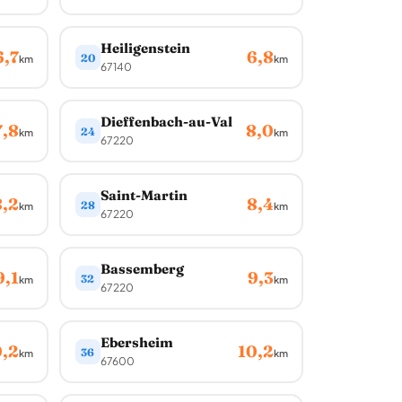
Heiligenstein
6,7
6,8
20
km
km
67140
Dieffenbach-au-Val
7,8
8,0
24
km
km
67220
Saint-Martin
8,2
8,4
28
km
km
67220
Bassemberg
9,1
9,3
32
km
km
67220
Ebersheim
0,2
10,2
36
km
km
67600