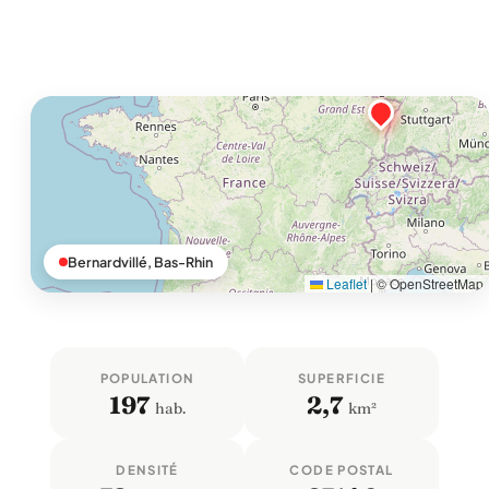
Bernardvillé, Bas-Rhin
Leaflet
|
© OpenStreetMap
POPULATION
SUPERFICIE
197
2,7
hab.
km²
DENSITÉ
CODE POSTAL