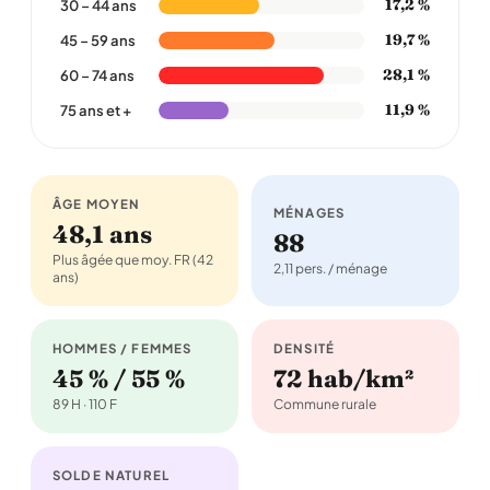
17,2 %
30 – 44 ans
19,7 %
45 – 59 ans
28,1 %
60 – 74 ans
11,9 %
75 ans et +
ÂGE MOYEN
MÉNAGES
48,1 ans
88
Plus âgée que moy. FR (42
2,11 pers. / ménage
ans)
HOMMES / FEMMES
DENSITÉ
45 % / 55 %
72 hab/km²
89 H · 110 F
Commune rurale
SOLDE NATUREL