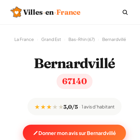
Villes
·
en
·
France
La France
›
Grand Est
›
Bas-Rhin (67)
›
Bernardvillé
Bernardvillé
67140
★ ★ ★
★
★
3,0/5
1 avis d'habitant
Donner mon avis sur Bernardvillé