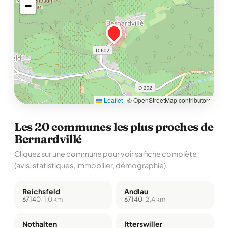
−
Leaflet
|
© OpenStreetMap contributors
Les 20 communes les plus proches de
Bernardvillé
Cliquez sur une commune pour voir sa fiche complète
(avis, statistiques, immobilier, démographie).
Reichsfeld
Andlau
67140
· 1,0 km
67140
· 2,4 km
Nothalten
Itterswiller