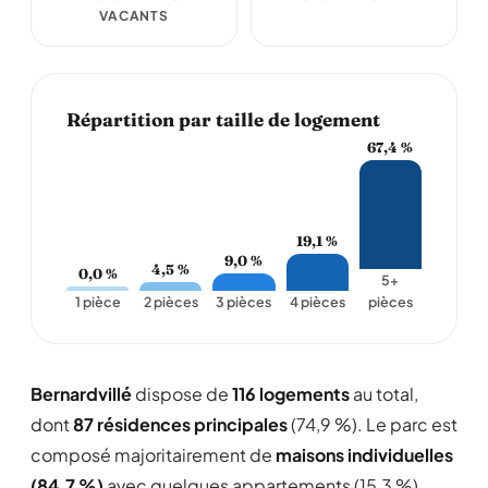
VACANTS
Répartition par taille de logement
67,4 %
19,1 %
9,0 %
4,5 %
0,0 %
5+
1 pièce
2 pièces
3 pièces
4 pièces
pièces
Bernardvillé
dispose de
116 logements
au total,
dont
87 résidences principales
(74,9 %). Le parc est
composé majoritairement de
maisons individuelles
(84,7 %)
avec quelques appartements (15,3 %).