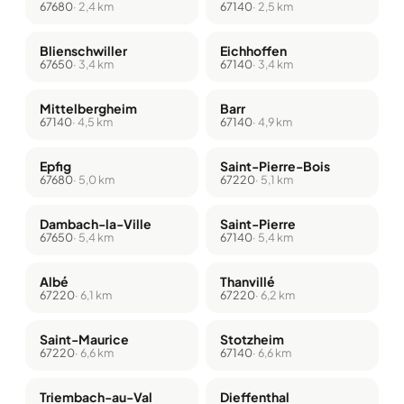
67680
· 2,4 km
67140
· 2,5 km
Blienschwiller
Eichhoffen
67650
· 3,4 km
67140
· 3,4 km
Mittelbergheim
Barr
67140
· 4,5 km
67140
· 4,9 km
Epfig
Saint-Pierre-Bois
67680
· 5,0 km
67220
· 5,1 km
Dambach-la-Ville
Saint-Pierre
67650
· 5,4 km
67140
· 5,4 km
Albé
Thanvillé
67220
· 6,1 km
67220
· 6,2 km
Saint-Maurice
Stotzheim
67220
· 6,6 km
67140
· 6,6 km
Triembach-au-Val
Dieffenthal