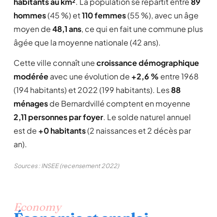
habitants au km²
. La population se répartit entre
89
hommes
(45 %) et
110 femmes
(55 %), avec un âge
moyen de
48,1 ans
, ce qui en fait une commune plus
âgée que la moyenne nationale (42 ans).
Cette ville connaît une
croissance démographique
modérée
avec une évolution de
+2,6 %
entre 1968
(194 habitants) et 2022 (199 habitants). Les
88
ménages
de Bernardvillé comptent en moyenne
2,11 personnes par foyer
. Le solde naturel annuel
est de
+0 habitants
(2 naissances et 2 décès par
an).
Sources : INSEE (recensement 2022)
Economy