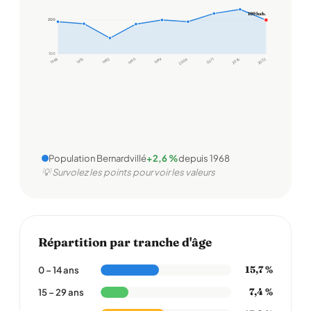
199 hab.
200
200
100
1968
1975
1982
1990
1999
2006
2011
2016
2022
Population Bernardvillé
+2,6 %
depuis 1968
💡 Survolez les points pour voir les valeurs
Répartition par tranche d'âge
15,7 %
0 – 14 ans
7,4 %
15 – 29 ans