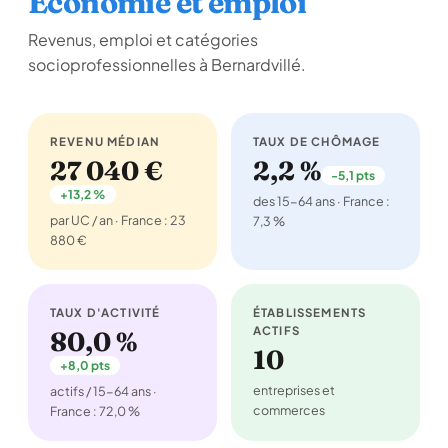
Économie et emploi
Revenus, emploi et catégories
socioprofessionnelles à Bernardvillé.
REVENU MÉDIAN
TAUX DE CHÔMAGE
27 040 €
2,2 %
-5,1 pts
+13,2 %
des 15-64 ans · France :
par UC / an · France : 23
7,3 %
880 €
TAUX D'ACTIVITÉ
ÉTABLISSEMENTS
ACTIFS
80,0 %
10
+8,0 pts
entreprises et
actifs / 15-64 ans ·
commerces
France : 72,0 %