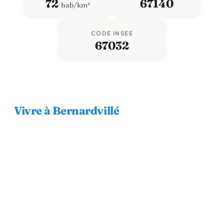
72
67140
hab/km²
CODE INSEE
67032
Vivre à Bernardvillé