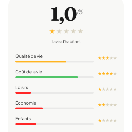
1,0
/5
★
★
★
★
★
1 avis d'habitant
Qualité de vie
★ ★ ★
★
★
Coût de la vie
★ ★ ★ ★
★
Loisirs
★
★
★
★
★
Économie
★ ★
★
★
★
Enfants
★
★
★
★
★