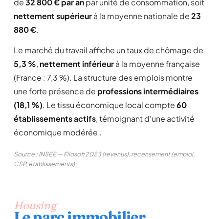
de
32 800 € par an
par unité de consommation, soit
nettement supérieur
à la moyenne nationale de
23
880 €
.
Le marché du travail affiche un taux de chômage de
5,3 %
,
nettement inférieur
à la moyenne française
(France : 7,3 %). La structure des emplois montre
une forte présence de
professions intermédiaires
(18,1 %)
. Le tissu économique local compte
60
établissements actifs
, témoignant d'une activité
économique modérée .
Source : INSEE — Filosofi 2023 (revenus), recensement (emploi,
CSP, établissements)
Housing
Le parc immobilier