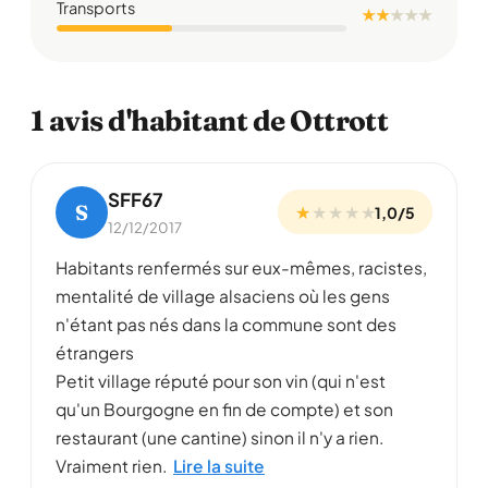
Transports
★ ★
★
★
★
1 avis d'habitant de Ottrott
SFF67
S
★
★
★
★
★
1,0/5
12/12/2017
Habitants renfermés sur eux-mêmes, racistes,
mentalité de village alsaciens où les gens
n'étant pas nés dans la commune sont des
étrangers
Petit village réputé pour son vin (qui n'est
qu'un Bourgogne en fin de compte) et son
restaurant (une cantine) sinon il n'y a rien.
Vraiment rien.
Lire la suite