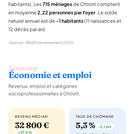
habitants). Les
715 ménages
de Ottrott comptent
en moyenne
2,22 personnes par foyer
. Le solde
naturel annuel est de
-1 habitants
(11 naissances et
12 décès par an).
Sources : INSEE (recensement 2022)
Economy
Économie et emploi
Revenus, emploi et catégories
socioprofessionnelles à Ottrott.
REVENU MÉDIAN
TAUX DE CHÔMAGE
32 800 €
5,3 %
-2,1 pts
+37,4 %