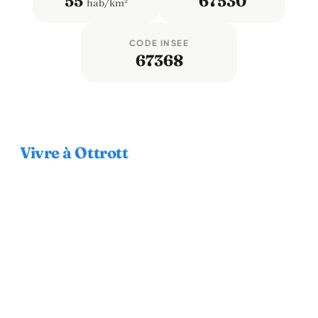
55
67530
hab/km²
CODE INSEE
67368
Vivre à Ottrott