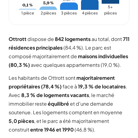
5,9 %
0,1 %
5+
1 pièce
2 pièces
3 pièces
4 pièces
pièces
Ottrott
dispose de
842 logements
au total, dont
711
résidences principales
(84,4 %). Le parc est
composé majoritairement de
maisons individuelles
(80,3 %)
avec quelques appartements (19,0 %).
Les habitants de Ottrott sont
majoritairement
propriétaires (78,4 %)
face à
19,3 % de locataires
.
Avec
8,3 % de logements vacants
, le marché
immobilier reste
équilibré
et d'une demande
soutenue. Les logements comptent en moyenne
5,0 pièces
, et le parc a été majoritairement
construit
entre 1946 et 1990
(46,8 %).