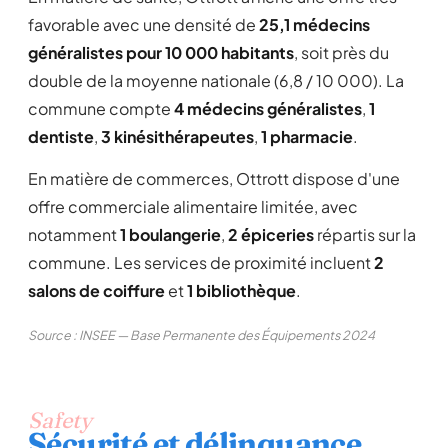
favorable avec une densité de
25,1 médecins
généralistes pour 10 000 habitants
, soit près du
double de la moyenne nationale (6,8 / 10 000). La
commune compte
4 médecins généralistes
,
1
dentiste
,
3 kinésithérapeutes
,
1 pharmacie
.
En matière de commerces, Ottrott dispose d'une
offre commerciale alimentaire limitée, avec
notamment
1 boulangerie
,
2 épiceries
répartis sur la
commune. Les services de proximité incluent
2
salons de coiffure
et
1 bibliothèque
.
Source : INSEE — Base Permanente des Équipements 2024
Safety
Sécurité et délinquance