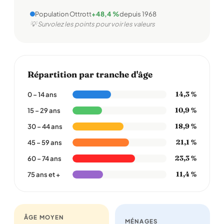
Population Ottrott
+48,4 %
depuis 1968
💡 Survolez les points pour voir les valeurs
Répartition par tranche d'âge
14,3 %
0 – 14 ans
10,9 %
15 – 29 ans
18,9 %
30 – 44 ans
21,1 %
45 – 59 ans
23,3 %
60 – 74 ans
11,4 %
75 ans et +
ÂGE MOYEN
MÉNAGES