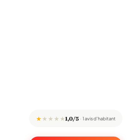
★
★
★
★
★
1,0/5
1 avis d'habitant