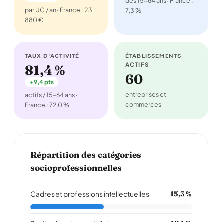
des 15-64 ans · France :
par UC / an · France : 23
7,3 %
880 €
TAUX D'ACTIVITÉ
ÉTABLISSEMENTS
ACTIFS
81,4 %
60
+9,4 pts
entreprises et
actifs / 15-64 ans ·
commerces
France : 72,0 %
Répartition des catégories
socioprofessionnelles
Cadres et professions intellectuelles
15,3 %