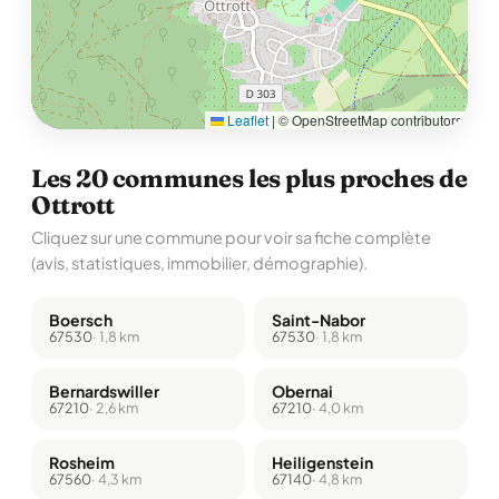
Leaflet
|
© OpenStreetMap contributors
Les 20 communes les plus proches de
Ottrott
Cliquez sur une commune pour voir sa fiche complète
(avis, statistiques, immobilier, démographie).
Boersch
Saint-Nabor
67530
· 1,8 km
67530
· 1,8 km
Bernardswiller
Obernai
67210
· 2,6 km
67210
· 4,0 km
Rosheim
Heiligenstein
67560
· 4,3 km
67140
· 4,8 km