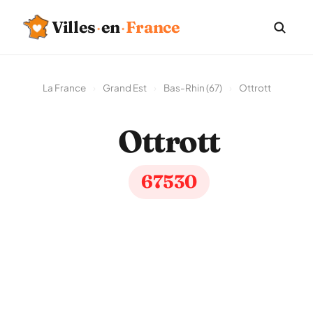
Villes
·
en
·
France
La France
›
Grand Est
›
Bas-Rhin (67)
›
Ottrott
Ottrott
67530