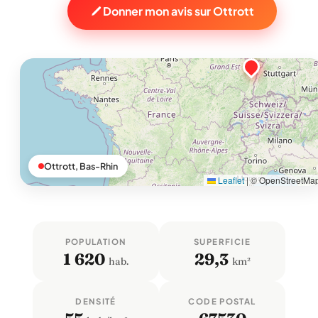
Donner mon avis sur Ottrott
Ottrott, Bas-Rhin
Leaflet
|
© OpenStreetMa
POPULATION
SUPERFICIE
1 620
29,3
hab.
km²
DENSITÉ
CODE POSTAL