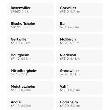
Rosenwiller
Goxwiller
67560
· 5,0 km
67210
· 5,3 km
Bischoffsheim
Barr
67870
· 5,5 km
67140
· 6,1 km
Gertwiller
Mollkirch
67140
· 6,2 km
67190
· 6,2 km
Bourgheim
Niedernai
67140
· 6,3 km
67210
· 6,4 km
Mittelbergheim
Gresswiller
67140
· 7,4 km
67190
· 8,2 km
Meistratzheim
Valff
67210
· 8,2 km
67210
· 8,2 km
Andlau
Dorlisheim
67140
· 8,3 km
67120
· 8,3 km