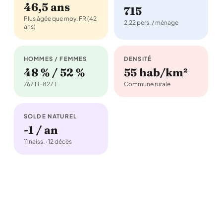
46,5 ans
715
Plus âgée que moy. FR (42
2,22 pers. / ménage
ans)
HOMMES / FEMMES
DENSITÉ
48 % / 52 %
55 hab/km²
767 H · 827 F
Commune rurale
SOLDE NATUREL
-1 / an
11 naiss. · 12 décès