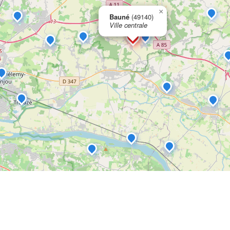
×
Bauné
(49140)
Ville centrale