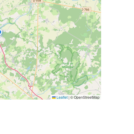
Leaflet
|
© OpenStreetMap