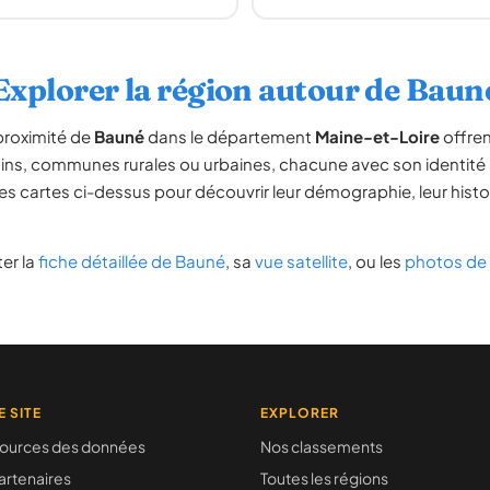
Explorer la région autour de Baun
proximité de
Bauné
dans le département
Maine-et-Loire
offren
sins, communes rurales ou urbaines, chacune avec son identité p
es cartes ci-dessus pour découvrir leur démographie, leur histoir
er la
fiche détaillée de Bauné
, sa
vue satellite
, ou les
photos de
E SITE
EXPLORER
ources des données
Nos classements
artenaires
Toutes les régions