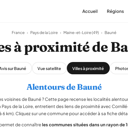
Accueil
Régions
France
›
Pays de la Loire
›
Maine-et-Loire (49)
›
Bauné
les à proximité de B
Avis sur Bauné
Vue satellite
Villes à proximité
Photo
Alentours de Bauné
 voisines de Bauné ? Cette page recense les localités alentour
 Pays de la Loire, entretient des liens de proximité avec Cornillé
(à 6 km). Cliquez sur une commune pour accéder à sa fiche détai
 permet de connaître
les communes situées dans un rayon de 