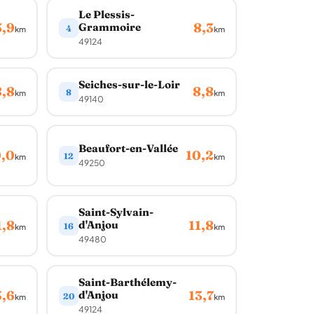
Le Plessis-
5,9
8,3
Grammoire
4
km
km
49124
Seiches-sur-le-Loir
8,8
8,8
8
km
km
49140
Beaufort-en-Vallée
,0
10,2
12
km
km
49250
Saint-Sylvain-
1,8
11,8
d'Anjou
16
km
km
49480
Saint-Barthélemy-
3,6
13,7
d'Anjou
20
km
km
49124