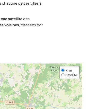
e chacune de ces villes à
 vue satellite
des
les voisines
, classées par
Plan
Satellite