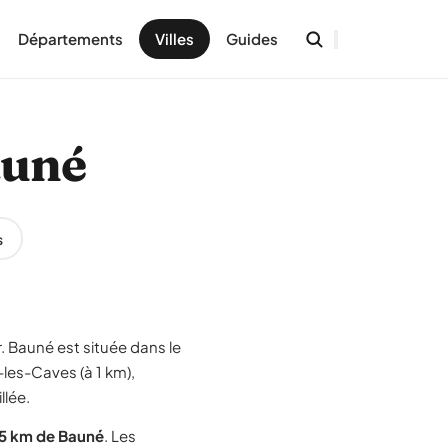
Départements
Villes
Guides
auné
s
. Bauné est située dans le
-les-Caves (à 1 km),
llée.
15 km de Bauné
. Les