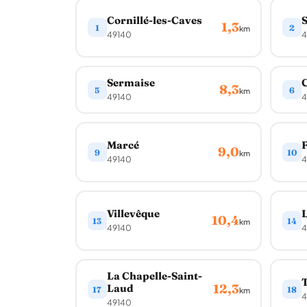
Cornillé-les-Caves
S
1,3
1
2
km
49140
4
Sermaise
8,3
5
6
km
49140
4
Marcé
F
9,0
9
10
km
49140
4
Villevêque
L
10,4
13
14
km
49140
4
La Chapelle-Saint-
T
12,3
Laud
17
18
km
4
49140