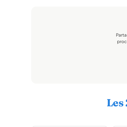
Parta
proch
Les