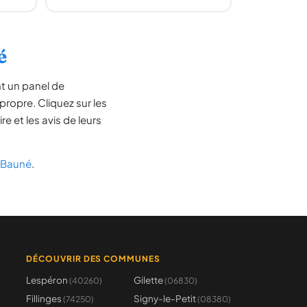
é
t un panel de
ropre. Cliquez sur les
e et les avis de leurs
 Bauné
.
DÉCOUVRIR DES COMMUNES
Lespéron
Gilette
(40260)
(06830)
Fillinges
Signy-le-Petit
(74250)
(08380)