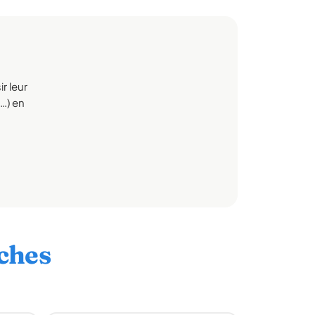
r leur
s…) en
ches