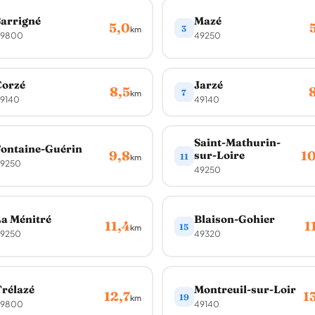
arrigné
Mazé
5,0
3
km
9800
49250
Corzé
Jarzé
8,5
7
km
9140
49140
Saint-Mathurin-
ontaine-Guérin
9,8
10
sur-Loire
11
km
9250
49250
a Ménitré
Blaison-Gohier
11,4
1
15
km
9250
49320
rélazé
Montreuil-sur-Loir
12,7
1
19
km
9800
49140