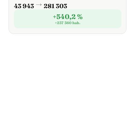
→
43 943
281 303
+540,2 %
+237 360 hab.