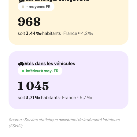
≈ moyenne FR
968
soit
3,44 ‰
habitants
· France ≈ 4,2 ‰
🚗
Vols dans les véhicules
Inférieur à moy. FR
1 045
soit
3,71 ‰
habitants
· France ≈ 5,7 ‰
Source : Service statistique ministériel de la sécurité intérieure
(SSMSI).