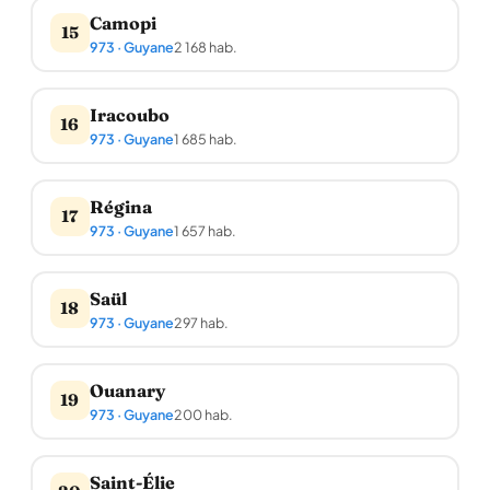
Camopi
15
973 · Guyane
2 168 hab.
Iracoubo
16
973 · Guyane
1 685 hab.
Régina
17
973 · Guyane
1 657 hab.
Saül
18
973 · Guyane
297 hab.
Ouanary
19
973 · Guyane
200 hab.
Saint-Élie