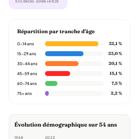
1012 décès · solde +6 828
Répartition par tranche d'âge
32,1 %
0-14 ans
23,0 %
15-29 ans
20,1 %
30-44 ans
15,1 %
45-59 ans
7,5 %
60-74 ans
2,2 %
75+ ans
Évolution démographique sur 54 ans
1968
2022