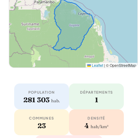
Leaflet
|
© OpenStreetMap
POPULATION
DÉPARTEMENTS
281 303
1
hab.
COMMUNES
DENSITÉ
23
4
hab/km²