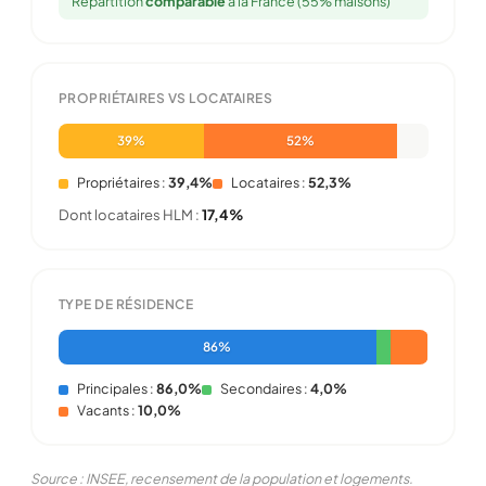
Répartition
comparable
à la France (55% maisons)
PROPRIÉTAIRES VS LOCATAIRES
39%
52%
Propriétaires :
39,4%
Locataires :
52,3%
Dont locataires HLM :
17,4%
TYPE DE RÉSIDENCE
86%
Principales :
86,0%
Secondaires :
4,0%
Vacants :
10,0%
Source : INSEE, recensement de la population et logements.