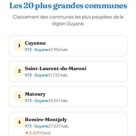
Les 20 plus grandes communes
Classement des communes les plus peuplées de la
région Guyane.
Cayenne
1
973 · Guyane
63 956 hab.
Saint-Laurent-du-Maroni
2
973 · Guyane
51 732 hab.
Matoury
3
973 · Guyane
35 551 hab.
Remire-Montjoly
4
973 · Guyane
27 037 hab.
★ 3,0/5
(1 avis)