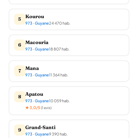
Kourou
5
973 · Guyane
24 470 hab.
Macouria
6
973 · Guyane
18 807 hab.
Mana
7
973 · Guyane
11 364 hab.
Apatou
8
973 · Guyane
10 059 hab.
★ 3,0/5
(1 avis)
Grand-Santi
9
973 · Guyane
9 390 hab.