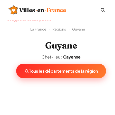
Villes
·
en
·
France
Région française
La France
›
Régions
›
Guyane
Guyane
Chef-lieu :
Cayenne
Tous les départements de la région