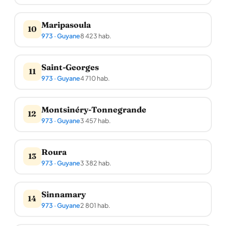
Maripasoula
10
973 · Guyane
8 423 hab.
Saint-Georges
11
973 · Guyane
4 710 hab.
Montsinéry-Tonnegrande
12
973 · Guyane
3 457 hab.
Roura
13
973 · Guyane
3 382 hab.
Sinnamary
14
973 · Guyane
2 801 hab.