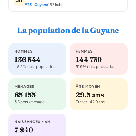
20
973 · Guyane
157 hab.
La population de la Guyane
HOMMES
FEMMES
136 544
144 759
48.5 % de la population
51.5 % de la population
MÉNAGES
ÂGE MOYEN
85 155
29,5 ans
3.3 pers./ménage
France : 42,0 ans
NAISSANCES / AN
7 840