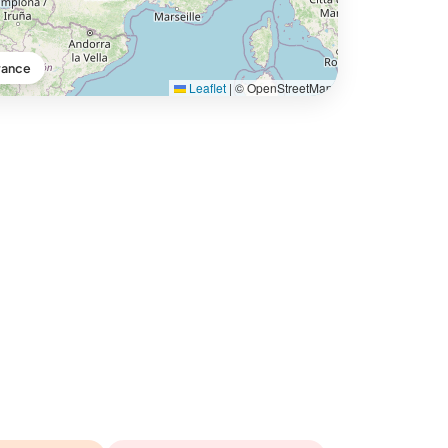
rance
Leaflet
|
© OpenStreetMap