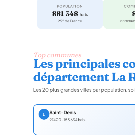
POPULATION
COM
881 348
hab.
e
commune
25
de France
Top communes
Les principales 
département La 
Les 20 plus grandes villes par population, s
Saint-Denis
1
97400
·
155 634 hab.