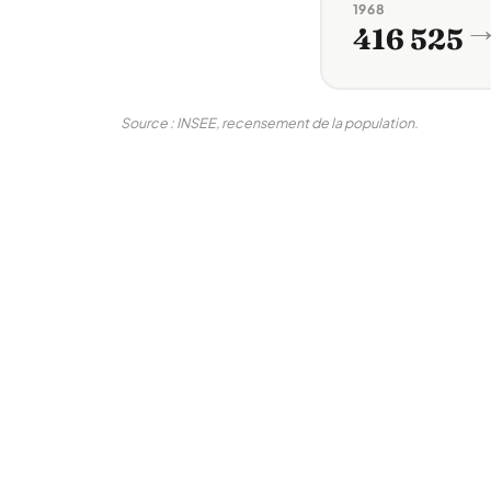
1968
416 525
Source : INSEE, recensement de la population.