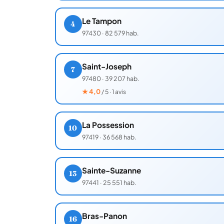
Le Tampon
4
97430
·
82 579 hab.
Saint-Joseph
7
97480
·
39 207 hab.
★
4,0
/ 5 · 1 avis
La Possession
10
97419
·
36 568 hab.
Sainte-Suzanne
13
97441
·
25 551 hab.
Bras-Panon
16