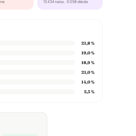
nne
13 434 naiss. · 5 058 décès
21,8 %
19,0 %
18,9 %
21,0 %
14,0 %
5,3 %