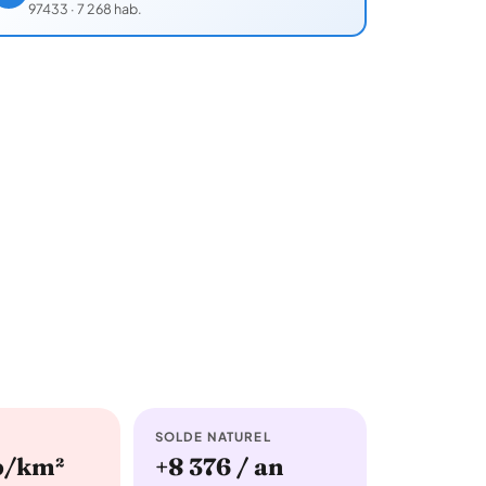
97433
·
7 268 hab.
SOLDE NATUREL
b/km²
+8 376 / an