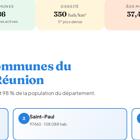
MUNES
DENSITÉ
ÂGE 
86
350
37,
hab/km²
s actives
e
11
plus dense
communes du
Réunion
oit 98 % de la population du département.
Saint-Paul
2
97460
·
108 088 hab.