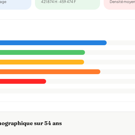
nage
421 874 H · 459 474 F
Densité moye
mographique sur 54 ans