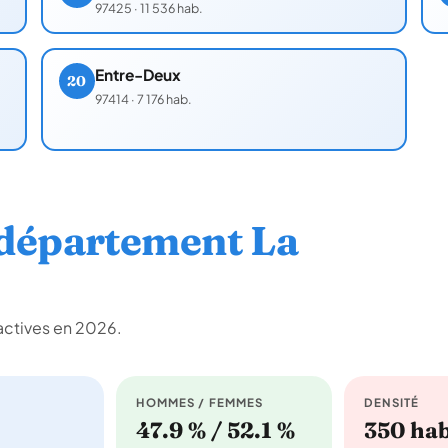
97425
·
11 536 hab.
Entre-Deux
20
97414
·
7 176 hab.
département La
actives en 2026.
HOMMES / FEMMES
DENSITÉ
47.9 % / 52.1 %
350 ha