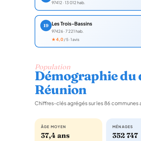
97412
·
13 012 hab.
Les Trois-Bassins
19
97426
·
7 221 hab.
★
4,0
/ 5 · 1 avis
Population
Démographie du 
Réunion
Chiffres-clés agrégés sur les 86 communes 
ÂGE MOYEN
MÉNAGES
37,4 ans
352 747