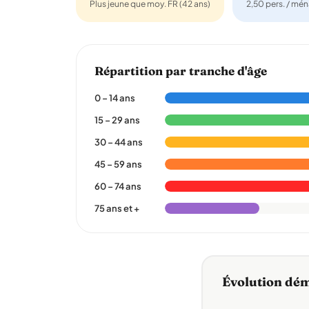
Plus jeune que moy. FR (42 ans)
2,50 pers. / mé
Répartition par tranche d'âge
0 – 14 ans
15 – 29 ans
30 – 44 ans
45 – 59 ans
60 – 74 ans
75 ans et +
Évolution dé