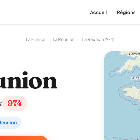
Accueil
Régions
La France
›
La Réunion
›
La Réunion (974)
union
974
t
Réunion