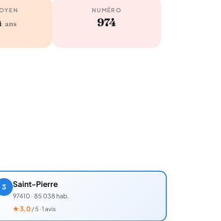
MOYEN
NUMÉRO
4
974
ans
Saint-Pierre
3
97410
·
85 038 hab.
★
3,0
/ 5 · 1 avis