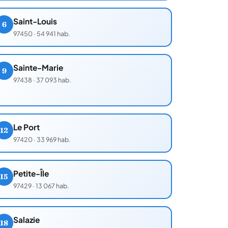
Saint-Louis
6
97450
·
54 941 hab.
Sainte-Marie
9
97438
·
37 093 hab.
Le Port
12
97420
·
33 969 hab.
Petite-Île
15
97429
·
13 067 hab.
Salazie
18