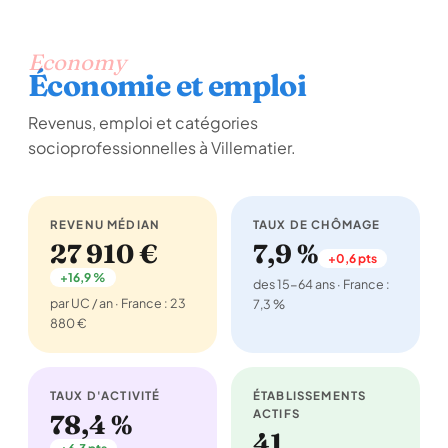
Economy
Économie et emploi
Revenus, emploi et catégories
socioprofessionnelles à Villematier.
REVENU MÉDIAN
TAUX DE CHÔMAGE
27 910 €
7,9 %
+0,6 pts
+16,9 %
des 15-64 ans · France :
par UC / an · France : 23
7,3 %
880 €
TAUX D'ACTIVITÉ
ÉTABLISSEMENTS
ACTIFS
78,4 %
41