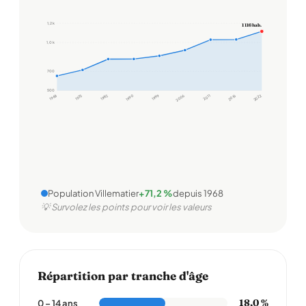
1,2 k
1 116 hab.
1,0 k
700
500
1968
1975
1982
1990
1999
2006
2011
2016
2022
Population Villematier
+71,2 %
depuis 1968
💡 Survolez les points pour voir les valeurs
Répartition par tranche d'âge
18,0 %
0 – 14 ans