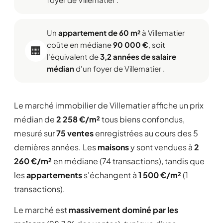
Un
appartement de 60 m²
à Villematier
coûte en médiane
90 000 €
, soit
🏢
l'équivalent de
3,2 années de salaire
médian
d'un foyer de Villematier .
Le marché immobilier de Villematier affiche un prix
médian de
2 258 €/m²
tous biens confondus,
mesuré sur
75 ventes
enregistrées au cours des 5
dernières années. Les
maisons
y sont vendues à
2
260 €/m²
en médiane (74 transactions), tandis que
les
appartements
s'échangent à
1 500 €/m²
(1
transactions).
Le marché est
massivement dominé par les