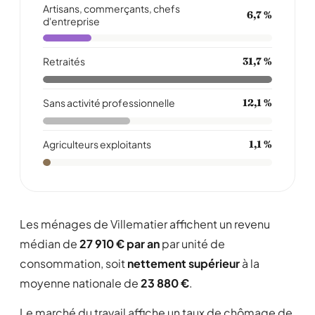
Artisans, commerçants, chefs
6,7 %
d'entreprise
Retraités
31,7 %
Sans activité professionnelle
12,1 %
Agriculteurs exploitants
1,1 %
Les ménages de Villematier affichent un revenu
médian de
27 910 € par an
par unité de
consommation, soit
nettement supérieur
à la
moyenne nationale de
23 880 €
.
Le marché du travail affiche un taux de chômage de