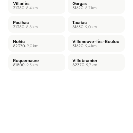
Villariès
Gargas
31380
· 8,4 km
31620
· 8,7 km
Paulhac
Tauriac
31380
· 8,8 km
81630
· 9,0 km
Nohic
Villeneuve-lès-Bouloc
82370
· 9,0 km
31620
· 9,4 km
Roquemaure
Villebrumier
81800
· 9,5 km
82370
· 9,7 km