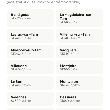
(avis, statistiques, immobilier, démographie).
Bondigoux
La Magdelaine-sur-
31340
· 2,9 km
Tarn
31340
· 3,4 km
Layrac-sur-Tarn
Villemur-sur-Tarn
31340
· 3,7 km
31340
· 4,4 km
Mirepoix-sur-Tarn
Vacquiers
31340
· 5,2 km
31340
· 6,1 km
Villaudric
Montjoire
31620
· 6,2 km
31380
· 6,8 km
Le Born
Montvalen
31340
· 6,9 km
81630
· 7,6 km
Varennes
Bessières
82370
· 8,1 km
31660
· 8,4 km