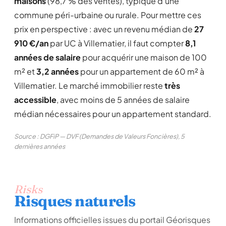
maisons
(98,7 % des ventes), typique d'une
commune péri-urbaine ou rurale. Pour mettre ces
prix en perspective : avec un revenu médian de
27
910 €/an
par UC à Villematier, il faut compter
8,1
années de salaire
pour acquérir une maison de 100
m² et
3,2 années
pour un appartement de 60 m² à
Villematier. Le marché immobilier reste
très
accessible
, avec moins de 5 années de salaire
médian nécessaires pour un appartement standard.
Source : DGFiP — DVF (Demandes de Valeurs Foncières), 5
dernières années
Risks
Risques naturels
Informations officielles issues du portail Géorisques