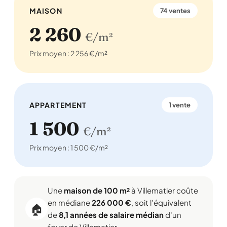
MAISON
74 ventes
2 260
€/m²
Prix moyen : 2 256 €/m²
APPARTEMENT
1 vente
1 500
€/m²
Prix moyen : 1 500 €/m²
Une
maison de 100 m²
à Villematier coûte
en médiane
226 000 €
, soit l'équivalent
🏠
de
8,1 années de salaire médian
d'un
foyer de Villematier .