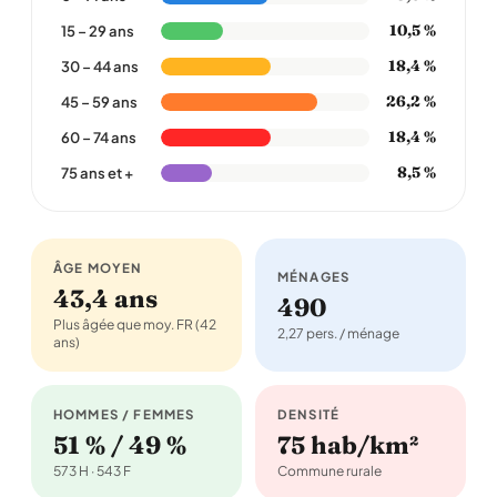
10,5 %
15 – 29 ans
18,4 %
30 – 44 ans
26,2 %
45 – 59 ans
18,4 %
60 – 74 ans
8,5 %
75 ans et +
ÂGE MOYEN
MÉNAGES
43,4 ans
490
Plus âgée que moy. FR (42
2,27 pers. / ménage
ans)
HOMMES / FEMMES
DENSITÉ
51 % / 49 %
75 hab/km²
573 H · 543 F
Commune rurale