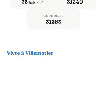
75
31340
hab/km²
CODE INSEE
31583
Vivre à Villematier