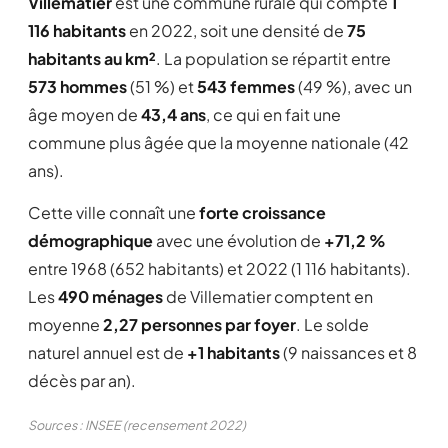
Villematier
est une commune rurale qui compte
1
116 habitants
en 2022, soit une densité de
75
habitants au km²
. La population se répartit entre
573 hommes
(51 %) et
543 femmes
(49 %), avec un
âge moyen de
43,4 ans
, ce qui en fait une
commune plus âgée que la moyenne nationale (42
ans).
Cette ville connaît une
forte croissance
démographique
avec une évolution de
+71,2 %
entre 1968 (652 habitants) et 2022 (1 116 habitants).
Les
490 ménages
de Villematier comptent en
moyenne
2,27 personnes par foyer
. Le solde
naturel annuel est de
+1 habitants
(9 naissances et 8
décès par an).
Sources : INSEE (recensement 2022)