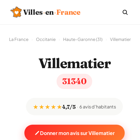
Villes
·
en
·
France
La France
›
Occitanie
›
Haute-Garonne (31)
›
Villematier
Villematier
31340
★ ★ ★ ★ ★
4,7/5
6 avis d'habitants
Donner mon avis sur Villematier