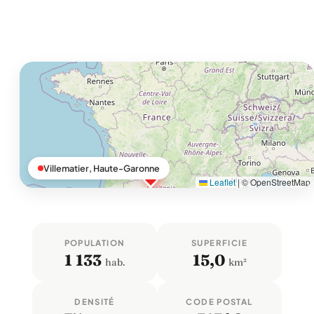
Villematier, Haute-Garonne
Leaflet
|
© OpenStreetMap
POPULATION
SUPERFICIE
1 133
15,0
hab.
km²
DENSITÉ
CODE POSTAL