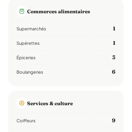
Commerces alimentaires
1
Supermarchés
1
Supérettes
3
Épiceries
6
Boulangeries
Services & culture
9
Coiffeurs