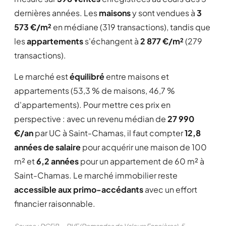
dernières années. Les
maisons
y sont vendues à
3
573 €/m²
en médiane (319 transactions), tandis que
les
appartements
s'échangent à
2 877 €/m²
(279
transactions).
Le marché est
équilibré
entre maisons et
appartements (53,3 % de maisons, 46,7 %
d'appartements). Pour mettre ces prix en
perspective : avec un revenu médian de
27 990
€/an
par UC à Saint-Chamas, il faut compter
12,8
années de salaire
pour acquérir une maison de 100
m² et
6,2 années
pour un appartement de 60 m² à
Saint-Chamas. Le marché immobilier reste
accessible aux primo-accédants
avec un effort
financier raisonnable.