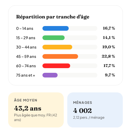
Répartition par tranche d'âge
16,7 %
0 – 14 ans
14,1 %
15 – 29 ans
19,0 %
30 – 44 ans
22,8 %
45 – 59 ans
17,7 %
60 – 74 ans
9,7 %
75 ans et +
ÂGE MOYEN
MÉNAGES
43,2 ans
4 002
Plus âgée que moy. FR (42
2,12 pers. / ménage
ans)