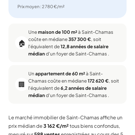
Prix moyen : 2 780 €/m²
Une
maison de 100 m²
à Saint-Chamas
coûte en médiane
357 300 €
, soit
🏠
l'équivalent de
12,8 années de salaire
médian
d'un foyer de Saint-Chamas .
Un
appartement de 60 m²
à Saint-
Chamas coûte en médiane
172 620 €
, soit
🏢
l'équivalent de
6,2 années de salaire
médian
d'un foyer de Saint-Chamas .
Le marché immobilier de Saint-Chamas affiche un
prix médian de
3 162 €/m²
tous biens confondus,
mesuré sur
598 ventes
enregistrées au cours des 5