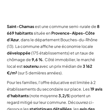
Saint-Chamas
est une commune semi-rurale de
8
669 habitants
située en
Provence-Alpes-Côte
d'Azur
, dans le département Bouches-du-Rhône
(13). La commune affiche une économie locale
développée
(175 établissements) et un taux de
chômage de
9,6 %
. Côté immobilier, le marché
local est
soutenu
avec un prix médian de
3 162
€/m²
(sur 5 dernières années).
Pour les familles, l'offre éducative est limitée à 2
établissements du secondaire sur place. Les
19 avis
d'habitants
(note moyenne
3,2/5
) portent un
regard mitigé sur leur commune. Découvrez ci-
dessous les
statistiques détaillées
, les
avis des