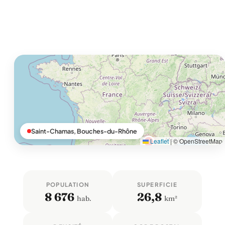
Saint-Chamas, Bouches-du-Rhône
Leaflet
|
© OpenStreetMap
POPULATION
SUPERFICIE
8 676
26,8
hab.
km²