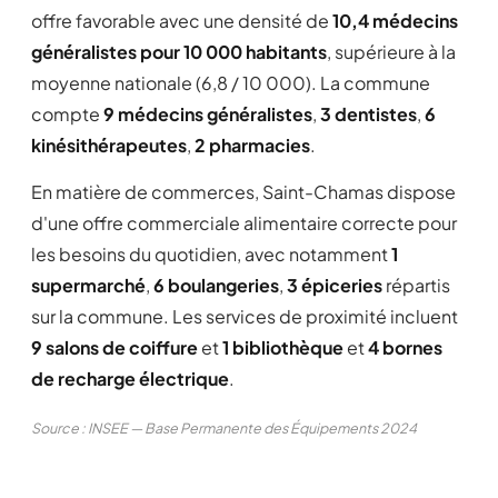
offre favorable avec une densité de
10,4 médecins
généralistes pour 10 000 habitants
, supérieure à la
moyenne nationale (6,8 / 10 000). La commune
compte
9 médecins généralistes
,
3 dentistes
,
6
kinésithérapeutes
,
2 pharmacies
.
En matière de commerces, Saint-Chamas dispose
d'une offre commerciale alimentaire correcte pour
les besoins du quotidien, avec notamment
1
supermarché
,
6 boulangeries
,
3 épiceries
répartis
sur la commune. Les services de proximité incluent
9 salons de coiffure
et
1 bibliothèque
et
4 bornes
de recharge électrique
.
Source : INSEE — Base Permanente des Équipements 2024