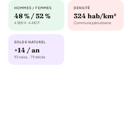
HOMMES / FEMMES
DENSITÉ
48 % / 52 %
324 hab/km²
4 188 H · 4 481 F
Commune périurbaine
SOLDE NATUREL
+14 / an
93 naiss. · 79 décès