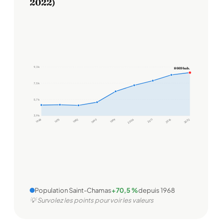
2022)
9,3 k
8 669 hab.
7,5 k
5,7 k
3,9 k
1968
1975
1982
1990
1999
2006
2011
2016
2022
Population Saint-Chamas
+70,5 %
depuis 1968
💡 Survolez les points pour voir les valeurs