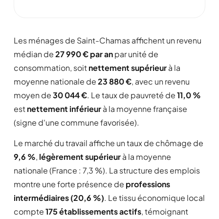
Les ménages de Saint-Chamas affichent un revenu
médian de
27 990 € par an
par unité de
consommation, soit
nettement supérieur
à la
moyenne nationale de
23 880 €
, avec un revenu
moyen de
30 044 €
. Le taux de pauvreté de
11,0 %
est
nettement inférieur
à la moyenne française
(signe d'une commune favorisée).
Le marché du travail affiche un taux de chômage de
9,6 %
,
légèrement supérieur
à la moyenne
nationale (France : 7,3 %). La structure des emplois
montre une forte présence de
professions
intermédiaires (20,6 %)
. Le tissu économique local
compte
175 établissements actifs
, témoignant