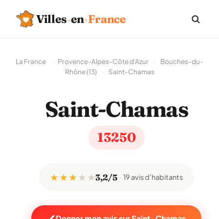
Villes
·
en
·
France
La France
›
Provence-Alpes-Côte d'Azur
›
Bouches-du-
Rhône (13)
›
Saint-Chamas
Saint-Chamas
13250
★ ★ ★
★
★
3,2/5
19 avis d'habitants
Donner mon avis sur Saint-Chamas