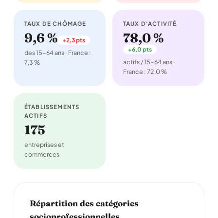
TAUX DE CHÔMAGE
TAUX D'ACTIVITÉ
9,6 %
78,0 %
+2,3 pts
+6,0 pts
des 15-64 ans · France :
actifs / 15-64 ans ·
7,3 %
France : 72,0 %
ÉTABLISSEMENTS
ACTIFS
175
entreprises et
commerces
Répartition des catégories
socioprofessionnelles