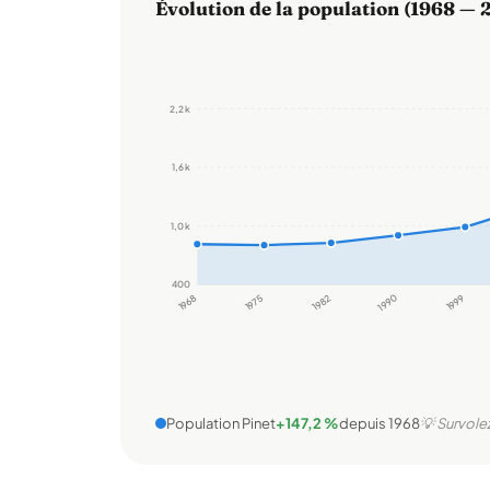
Évolution de la population (1968 — 
2,2 k
1,6 k
1,0 k
400
1968
1975
1982
1990
1999
Population Pinet
+147,2 %
depuis 1968
💡 Survolez