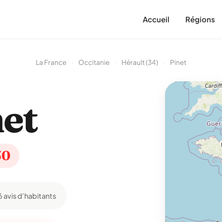
Accueil
Régions
La France
›
Occitanie
›
Hérault (34)
›
Pinet
et
50
6 avis d'habitants