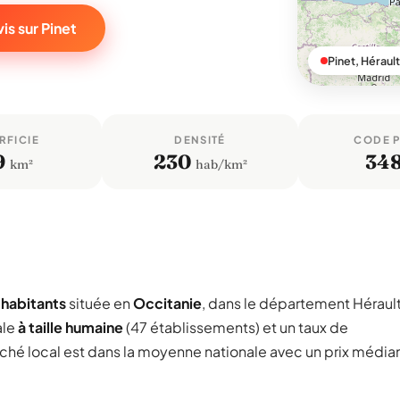
is sur Pinet
Pinet, Hérault
RFICIE
DENSITÉ
CODE 
9
230
34
km²
hab/km²
 habitants
située en
Occitanie
, dans le département Héraul
ale
à taille humaine
(47 établissements) et un taux de
rché local est dans la moyenne nationale avec un prix média