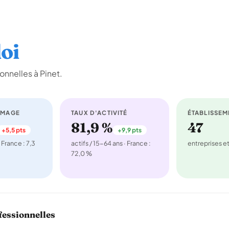
oi
nnelles à Pinet.
ÔMAGE
TAUX D'ACTIVITÉ
ÉTABLISSEM
81,9 %
47
+5,5 pts
+9,9 pts
 France : 7,3
actifs / 15-64 ans · France :
entreprises 
72,0 %
fessionnelles