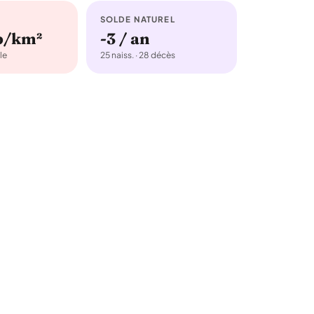
SOLDE NATUREL
b/km²
-3 / an
le
25 naiss. · 28 décès