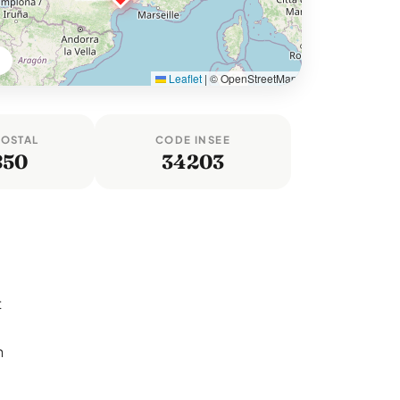
Leaflet
|
© OpenStreetMap
POSTAL
CODE INSEE
850
34203
t
n