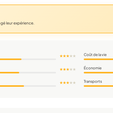
agé leur expérience.
Coût de la vie
★ ★ ★
★
★
Économie
★ ★ ★
★
★
Transports
★ ★ ★
★
★