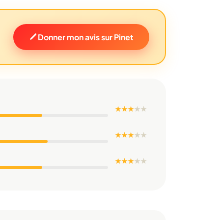
Donner mon avis sur Pinet
★ ★ ★
★
★
★ ★ ★
★
★
★ ★ ★
★
★