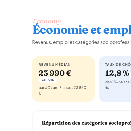
Economy
Économie et empl
Revenus, emploi et catégories socioprofessio
REVENU MÉDIAN
TAUX DE CH
23 990 €
12,8 %
+0,5 %
des 15-64 ans ·
par UC / an · France : 23 880
%
€
Répartition des catégories sociopro