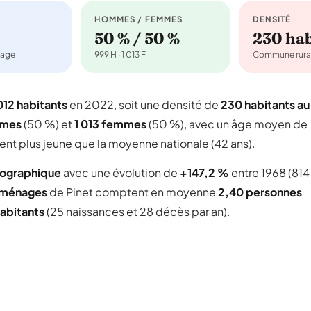
HOMMES / FEMMES
DENSITÉ
50 % / 50 %
230 ha
nage
999 H · 1 013 F
Commune rura
012 habitants
en 2022, soit une densité de
230 habitants au
mmes
(50 %) et
1 013 femmes
(50 %), avec un âge moyen de
nt plus jeune que la moyenne nationale (42 ans).
mographique
avec une évolution de
+147,2 %
entre 1968 (814
 ménages
de Pinet comptent en moyenne
2,40 personnes
abitants
(25 naissances et 28 décès par an).