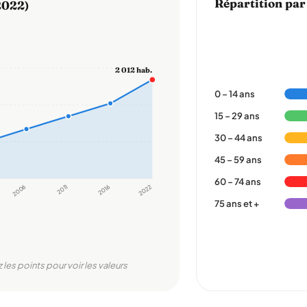
Répartition par
2022)
2 012 hab.
0 – 14 ans
15 – 29 ans
30 – 44 ans
45 – 59 ans
60 – 74 ans
2006
2011
2016
2022
75 ans et +
 les points pour voir les valeurs