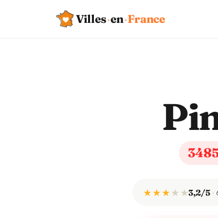
Villes
·
en
·
France
Pin
348
★ ★ ★
★
★
3,2/5