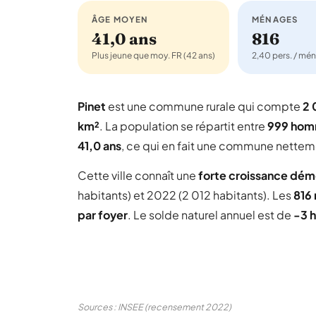
ÂGE MOYEN
MÉNAGES
41,0 ans
816
Plus jeune que moy. FR (42 ans)
2,40 pers. / mé
Pinet
est une commune rurale qui compte
2 
km²
. La population se répartit entre
999 ho
41,0 ans
, ce qui en fait une commune netteme
Cette ville connaît une
forte croissance dé
habitants) et 2022 (2 012 habitants). Les
816
par foyer
. Le solde naturel annuel est de
-3 h
Sources : INSEE (recensement 2022)