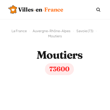
Villes
·
en
·
France
La France
›
Auvergne-Rhône-Alpes
›
Savoie (73)
›
Moutiers
Moutiers
73600