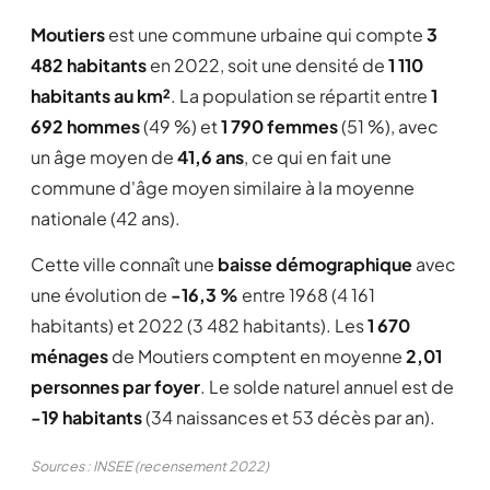
Moutiers
est une commune urbaine qui compte
3
482 habitants
en 2022, soit une densité de
1 110
habitants au km²
. La population se répartit entre
1
692 hommes
(49 %) et
1 790 femmes
(51 %), avec
un âge moyen de
41,6 ans
, ce qui en fait une
commune d'âge moyen similaire à la moyenne
nationale (42 ans).
Cette ville connaît une
baisse démographique
avec
une évolution de
-16,3 %
entre 1968 (4 161
habitants) et 2022 (3 482 habitants). Les
1 670
ménages
de Moutiers comptent en moyenne
2,01
personnes par foyer
. Le solde naturel annuel est de
-19 habitants
(34 naissances et 53 décès par an).
Sources : INSEE (recensement 2022)