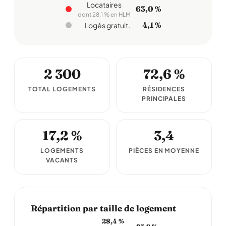
Locataires
63,0 %
dont 28,1 % en HLM
4,1 %
Logés gratuit.
2 300
72,6 %
TOTAL LOGEMENTS
RÉSIDENCES
PRINCIPALES
17,2 %
3,4
LOGEMENTS
PIÈCES EN MOYENNE
VACANTS
Répartition par taille de logement
28,4 %