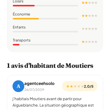
Loisirs
★ ★
★
★
★
Économie
★ ★
★
★
★
Enfants
★
★
★
★
★
Transports
★
★
★
★
★
1 avis d'habitant de Moutiers
agentceehsolo
A
★ ★
★
★
★
2,0/5
26/07/2009
j'habitais Moutiers avant de partir pour
Aigueblanche. La situation géographique est