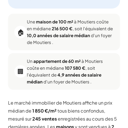
Une
maison de 100 m²
à Moutiers coûte
en médiane
216 500 €
, soit l'équivalent de
🏠
10,0 années de salaire médian
d'un foyer
de Moutiers .
Un
appartement de 60 m²
à Moutiers
coûte en médiane
107 580 €
, soit
🏢
l'équivalent de
4,9 années de salaire
médian
d'un foyer de Moutiers .
Le marché immobilier de Moutiers affiche un prix
médian de
1 850 €/m²
tous biens confondus,
mesuré sur
245 ventes
enregistrées au cours des 5
dernières années. Les
maisons
y sont vendues à
2