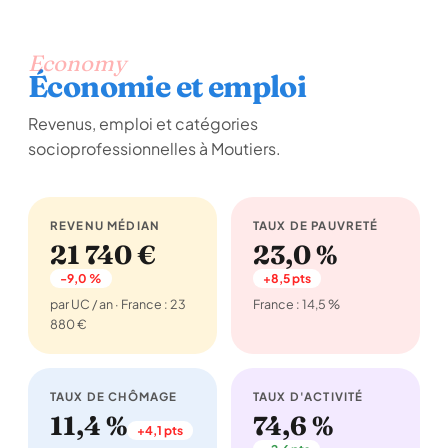
Economy
Économie et emploi
Revenus, emploi et catégories
socioprofessionnelles à Moutiers.
REVENU MÉDIAN
TAUX DE PAUVRETÉ
21 740 €
23,0 %
-9,0 %
+8,5 pts
par UC / an · France : 23
France : 14,5 %
880 €
TAUX DE CHÔMAGE
TAUX D'ACTIVITÉ
11,4 %
74,6 %
+4,1 pts