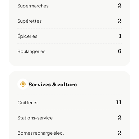
2
Supermarchés
2
Supérettes
1
Épiceries
6
Boulangeries
Services & culture
11
Coiffeurs
2
Stations-service
2
Bornes recharge élec.