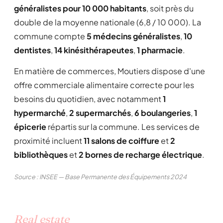
généralistes pour 10 000 habitants
, soit près du
double de la moyenne nationale (6,8 / 10 000). La
commune compte
5 médecins généralistes
,
10
dentistes
,
14 kinésithérapeutes
,
1 pharmacie
.
En matière de commerces, Moutiers dispose d'une
offre commerciale alimentaire correcte pour les
besoins du quotidien, avec notamment
1
hypermarché
,
2 supermarchés
,
6 boulangeries
,
1
épicerie
répartis sur la commune. Les services de
proximité incluent
11 salons de coiffure
et
2
bibliothèques
et
2 bornes de recharge électrique
.
Source : INSEE — Base Permanente des Équipements 2024
Real estate