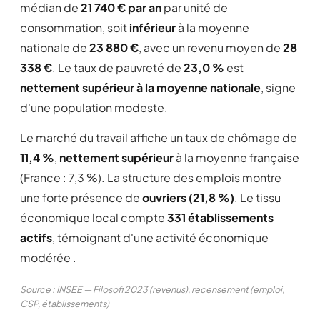
médian de
21 740 € par an
par unité de
consommation, soit
inférieur
à la moyenne
nationale de
23 880 €
, avec un revenu moyen de
28
338 €
. Le taux de pauvreté de
23,0 %
est
nettement supérieur à la moyenne nationale
, signe
d'une population modeste.
Le marché du travail affiche un taux de chômage de
11,4 %
,
nettement supérieur
à la moyenne française
(France : 7,3 %). La structure des emplois montre
une forte présence de
ouvriers (21,8 %)
. Le tissu
économique local compte
331 établissements
actifs
, témoignant d'une activité économique
modérée .
Source : INSEE — Filosofi 2023 (revenus), recensement (emploi,
CSP, établissements)