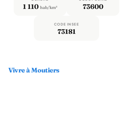
1 110
73600
hab/km²
CODE INSEE
73181
Vivre à Moutiers