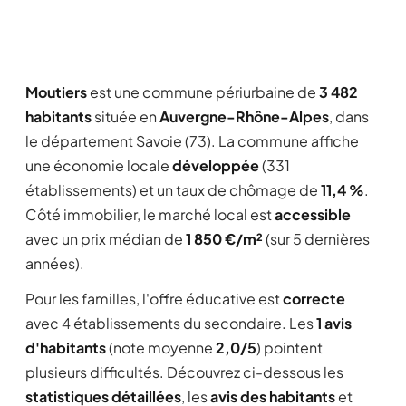
Moutiers
est une commune périurbaine de
3 482
habitants
située en
Auvergne-Rhône-Alpes
, dans
le département Savoie (73). La commune affiche
une économie locale
développée
(331
établissements) et un taux de chômage de
11,4 %
.
Côté immobilier, le marché local est
accessible
avec un prix médian de
1 850 €/m²
(sur 5 dernières
années).
Pour les familles, l'offre éducative est
correcte
avec 4 établissements du secondaire. Les
1 avis
d'habitants
(note moyenne
2,0/5
) pointent
plusieurs difficultés. Découvrez ci-dessous les
statistiques détaillées
, les
avis des habitants
et