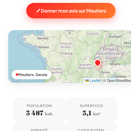
Donner mon avis sur Moutiers
Moutiers, Savoie
Leaflet
|
© OpenStreetMa
POPULATION
SUPERFICIE
3 487
3,1
hab.
km²
DENSITÉ
CODE POSTAL