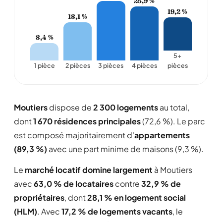
25,9 %
19,2 %
18,1 %
8,4 %
5+
1 pièce
2 pièces
3 pièces
4 pièces
pièces
Moutiers
dispose de
2 300 logements
au total,
dont
1 670 résidences principales
(72,6 %). Le parc
est composé majoritairement d'
appartements
(89,3 %)
avec une part minime de maisons (9,3 %).
Le
marché locatif domine largement
à Moutiers
avec
63,0 % de locataires
contre
32,9 % de
propriétaires
, dont
28,1 % en logement social
(HLM)
. Avec
17,2 % de logements vacants
, le