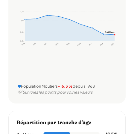
4,5 k
4,1 k
3 482 hab.
3,6 k
3,2 k
1968
1975
1982
1990
1999
2006
2011
2016
2022
Population Moutiers
-16,3 %
depuis 1968
💡 Survolez les points pour voir les valeurs
Répartition par tranche d'âge