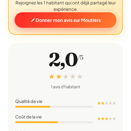
Rejoignez les 1 habitant qui ont déjà partagé leur
expérience.
Donner mon avis sur Moutiers
2,0
/5
★ ★
★
★
★
1 avis d'habitant
Qualité de vie
★ ★
★
★
★
Coût de la vie
★ ★ ★
★
★