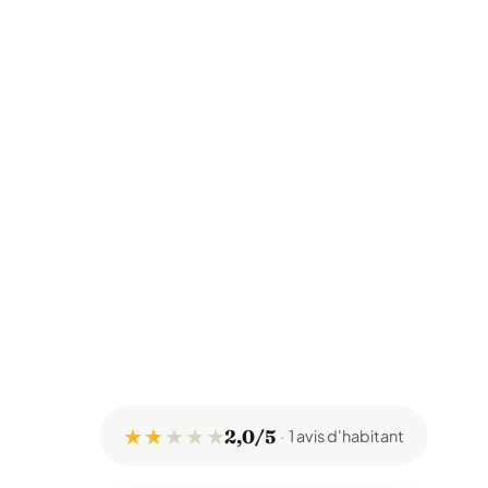
★ ★
★
★
★
2,0/5
1 avis d'habitant