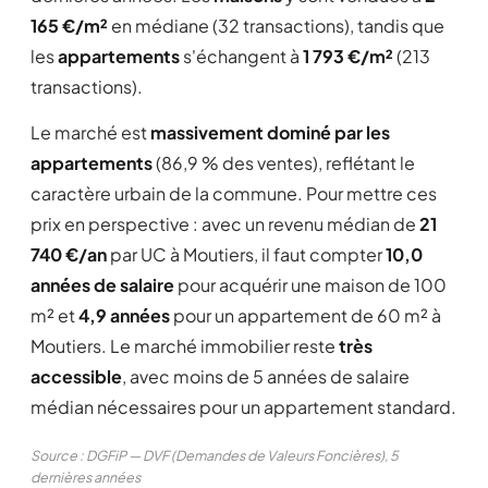
165 €/m²
en médiane (32 transactions), tandis que
les
appartements
s'échangent à
1 793 €/m²
(213
transactions).
Le marché est
massivement dominé par les
appartements
(86,9 % des ventes), reflétant le
caractère urbain de la commune. Pour mettre ces
prix en perspective : avec un revenu médian de
21
740 €/an
par UC à Moutiers, il faut compter
10,0
années de salaire
pour acquérir une maison de 100
m² et
4,9 années
pour un appartement de 60 m² à
Moutiers. Le marché immobilier reste
très
accessible
, avec moins de 5 années de salaire
médian nécessaires pour un appartement standard.
Source : DGFiP — DVF (Demandes de Valeurs Foncières), 5
dernières années