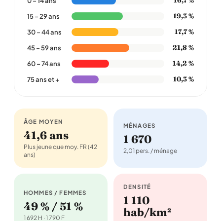
16,7 %
0 – 14 ans
19,3 %
15 – 29 ans
17,7 %
30 – 44 ans
21,8 %
45 – 59 ans
14,2 %
60 – 74 ans
10,3 %
75 ans et +
ÂGE MOYEN
MÉNAGES
41,6 ans
1 670
Plus jeune que moy. FR (42
2,01 pers. / ménage
ans)
DENSITÉ
HOMMES / FEMMES
1 110
49 % / 51 %
hab/km²
1 692 H · 1 790 F