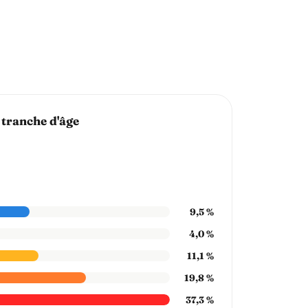
 tranche d'âge
9,5 %
4,0 %
11,1 %
19,8 %
37,3 %