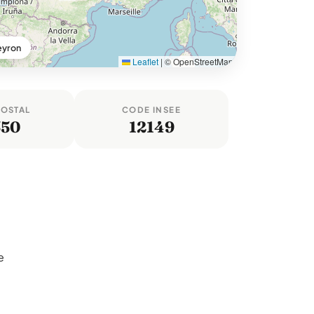
eyron
Leaflet
|
© OpenStreetMap
POSTAL
CODE INSEE
550
12149
e