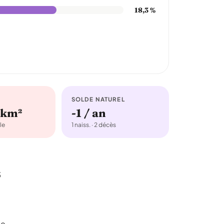
18,3 %
SOLDE NATUREL
/km²
-1 / an
le
1 naiss. · 2 décès
5
Le