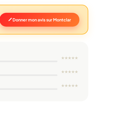
Donner mon avis sur Montclar
★
★
★
★
★
★
★
★
★
★
★
★
★
★
★