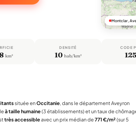
Montclar, Av
RFICIE
DENSITÉ
CODE 
8
10
12
km²
hab/km²
itants
située en
Occitanie
, dans le département Aveyron
le
à taille humaine
(3 établissements) et un taux de chômag
st
très accessible
avec un prix médian de
771 €/m²
(sur 5