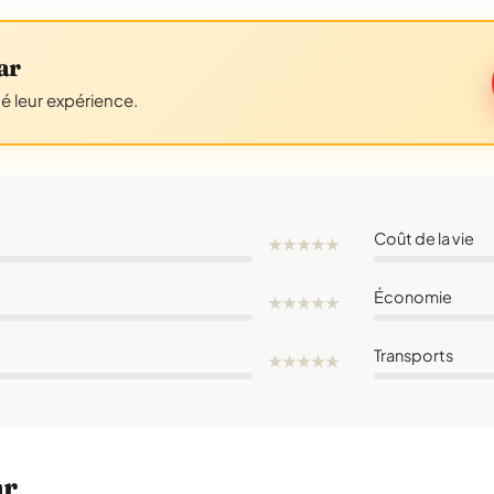
ar
gé leur expérience.
Coût de la vie
★
★
★
★
★
Économie
★
★
★
★
★
Transports
★
★
★
★
★
ar