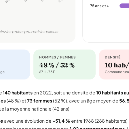
2006
2022
75 ans et +
lez les points pour voir les valeurs
HOMMES / FEMMES
DENSITÉ
48 % / 52 %
10 hab
age
67 H · 73 F
Commune rura
te
140 habitants
en 2022, soit une densité de
10 habitants au
mes
(48 %) et
73 femmes
(52 %), avec un âge moyen de
56,
ue la moyenne nationale (42 ans).
ue
avec une évolution de
-51,4 %
entre 1968 (288 habitants)
Montclar comptent en moyenne
1,92 personnes par foyer
. 