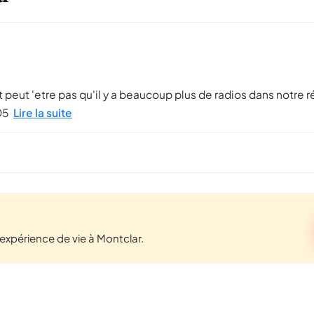
t peut 'etre pas qu'il y a beaucoup plus de radios dans notr
05
Lire la suite
xpérience de vie à Montclar.