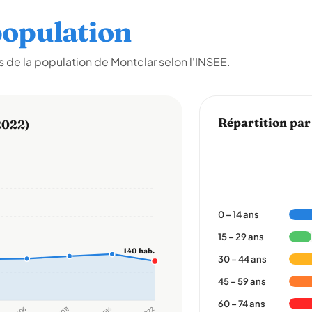
opulation
 de la population de Montclar selon l'INSEE.
Répartition par
2022)
0 – 14 ans
15 – 29 ans
140 hab.
30 – 44 ans
45 – 59 ans
60 – 74 ans
2011
2016