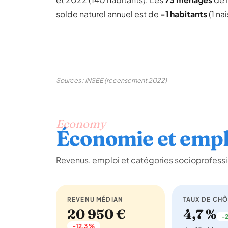
solde naturel annuel est de
-1 habitants
(1 na
Sources : INSEE (recensement 2022)
Economy
Économie et empl
Revenus, emploi et catégories socioprofessi
REVENU MÉDIAN
TAUX DE CH
20 950 €
4,7 %
-2
-12,3 %