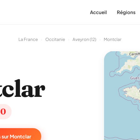
Accueil
Régions
La France
›
Occitanie
›
Aveyron (12)
›
Montclar
clar
50
 sur Montclar