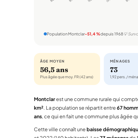
Population Montclar
-51,4 %
depuis 1968
💡 Survo
ÂGE MOYEN
MÉNAGES
56,5 ans
73
Plus âgée que moy. FR (42 ans)
1,92 pers. / mén
Montclar
est une commune rurale qui comp
km²
. La population se répartit entre
67 hom
ans
, ce qui en fait une commune plus âgée q
Cette ville connaît une
baisse démographiq
et 2022 (140 habitants). Les
73 ménages
de 