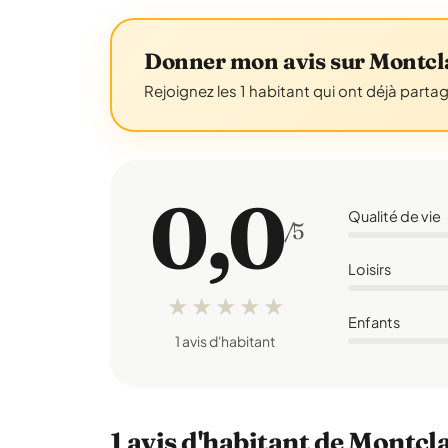
Donner mon avis sur Montcl
Rejoignez les 1 habitant qui ont déjà parta
0,0
Qualité de vie
/5
Loisirs
★
★
★
★
★
Enfants
1 avis d'habitant
1 avis d'habitant de Montcl