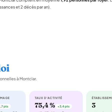
issances et 2 décès par an).
oi
onnelles à Montclar.
ÔMAGE
TAUX D'ACTIVITÉ
ÉTABLISSEM
75,4 %
3
,7 pts
+3,4 pts