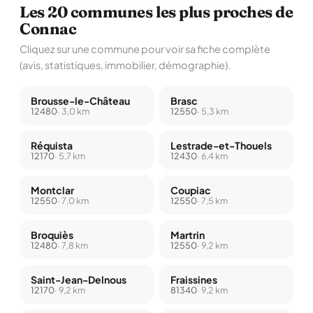
Les 20 communes les plus proches de
Connac
Cliquez sur une commune pour voir sa fiche complète
(avis, statistiques, immobilier, démographie).
Brousse-le-Château
Brasc
12480
· 3,0 km
12550
· 5,3 km
Réquista
Lestrade-et-Thouels
12170
· 5,7 km
12430
· 6,4 km
Montclar
Coupiac
12550
· 7,0 km
12550
· 7,5 km
Broquiès
Martrin
12480
· 7,8 km
12550
· 9,2 km
Saint-Jean-Delnous
Fraissines
12170
· 9,2 km
81340
· 9,2 km