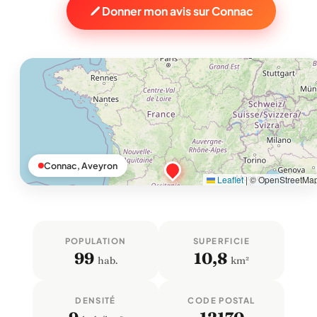
Donner mon avis sur Connac
Connac, Aveyron
Leaflet
|
© OpenStreetMa
POPULATION
SUPERFICIE
99
10,8
hab.
km²
DENSITÉ
CODE POSTAL