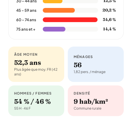
12,5 %
30 – 44 ans
20,2 %
45 – 59 ans
34,6 %
60 – 74 ans
14,4 %
75 ans et +
ÂGE MOYEN
MÉNAGES
52,3 ans
56
Plus âgée que moy. FR (42
1,82 pers. / ménage
ans)
HOMMES / FEMMES
DENSITÉ
54 % / 46 %
9 hab/km²
55 H · 46 F
Commune rurale