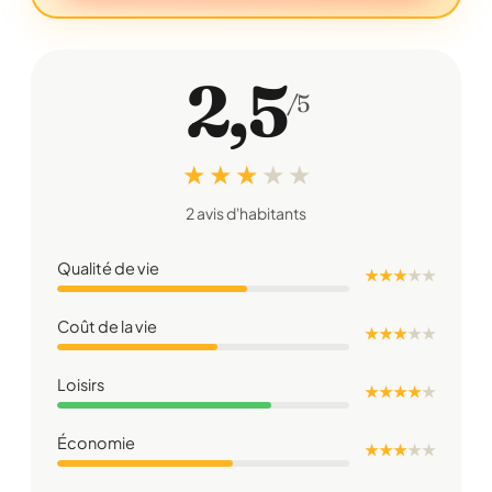
2,5
/5
★ ★ ★
★
★
2 avis d'habitants
Qualité de vie
★ ★ ★
★
★
Coût de la vie
★ ★ ★
★
★
Loisirs
★ ★ ★ ★
★
Économie
★ ★ ★
★
★