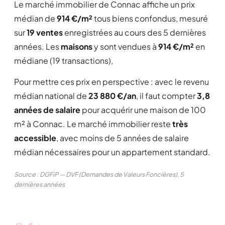
Le marché immobilier de Connac affiche un prix
médian de
914 €/m²
tous biens confondus, mesuré
sur
19 ventes
enregistrées au cours des 5 dernières
années. Les
maisons
y sont vendues à
914 €/m²
en
médiane (19 transactions),
Pour mettre ces prix en perspective : avec le revenu
médian national de
23 880 €/an
, il faut compter
3,8
années de salaire
pour acquérir une maison de 100
m² à Connac. Le marché immobilier reste
très
accessible
, avec moins de 5 années de salaire
médian nécessaires pour un appartement standard.
Source : DGFiP — DVF (Demandes de Valeurs Foncières), 5
dernières années