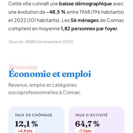
Cette ville connaît une
baisse démographique
avec
une évolution de
-48,5 %
entre 1968 (196 habitants)
et 2022 (101 habitants). Les
56 ménages
de Connac
comptent en moyenne
1,82 personnes par foyer
.
Sources : INSEE (recensement 2022)
Economy
Économie et emploi
Revenus, emploi et catégories
socioprofessionnelles à Connac.
TAUX DE CHÔMAGE
TAUX D'ACTIVITÉ
12,1 %
64,7 %
+4,8 pts
-7,3 pts