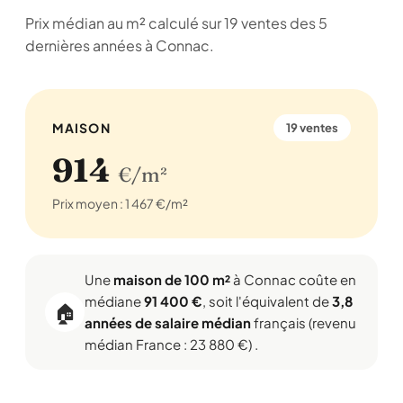
Prix médian au m² calculé sur 19 ventes des 5
dernières années à Connac.
MAISON
19 ventes
914
€/m²
Prix moyen : 1 467 €/m²
Une
maison de 100 m²
à Connac coûte en
médiane
91 400 €
, soit l'équivalent de
3,8
🏠
années de salaire médian
français (revenu
médian France : 23 880 €) .