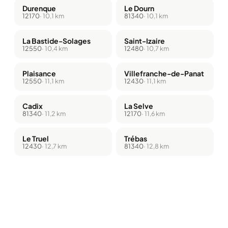
Durenque
Le Dourn
12170
· 10,1 km
81340
· 10,1 km
La Bastide-Solages
Saint-Izaire
12550
· 10,4 km
12480
· 10,7 km
Plaisance
Villefranche-de-Panat
12550
· 11,1 km
12430
· 11,1 km
Cadix
La Selve
81340
· 11,2 km
12170
· 11,6 km
Le Truel
Trébas
12430
· 12,7 km
81340
· 12,8 km