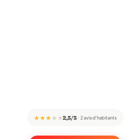
★ ★ ★
★
★
2,5/5
2 avis d'habitants