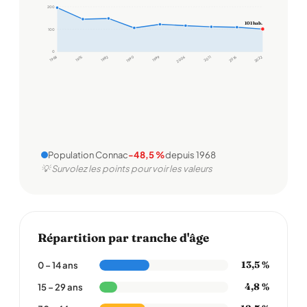
200
101 hab.
100
0
1968
1975
1982
1990
1999
2006
2011
2016
2022
Population Connac
-48,5 %
depuis 1968
💡 Survolez les points pour voir les valeurs
Répartition par tranche d'âge
13,5 %
0 – 14 ans
4,8 %
15 – 29 ans