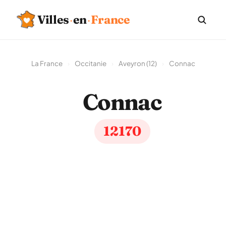
Villes
·
en
·
France
La France
›
Occitanie
›
Aveyron (12)
›
Connac
Connac
12170