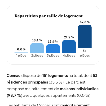
Répartition par taille de logement
47,3 %
21,8 %
16,4 %
14,6 %
0,0 %
5+
1 pièce
2 pièces
3 pièces
4 pièces
pièces
Connac
dispose de
151 logements
au total, dont
53
résidences principales
(35,5 %). Le parc est
composé majoritairement de
maisons individuelles
(98,7 %)
avec quelques appartements (0,0 %).
Les habitants de Connac sont
majoritairement