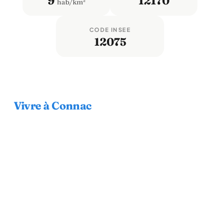
9
12170
hab/km²
CODE INSEE
12075
Vivre à Connac