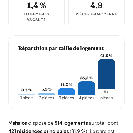
1,4 %
4,9
LOGEMENTS
PIÈCES EN MOYENNE
VACANTS
Répartition par taille de logement
61,6 %
23,2 %
11,5 %
3,5 %
0,3 %
5+
1 pièce
2 pièces
3 pièces
4 pièces
pièces
Mahalon
dispose de
514 logements
au total, dont
421 résidences principales
(81,9 %). Le parc est