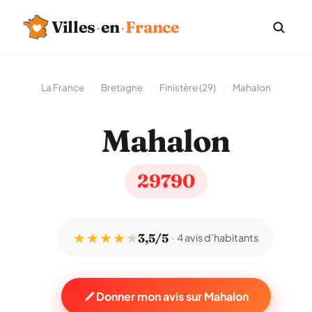
Villes
·
en
·
France
La France
›
Bretagne
›
Finistère (29)
›
Mahalon
Mahalon
29790
★ ★ ★ ★
★
3,5/5
4 avis d'habitants
Donner mon avis sur Mahalon