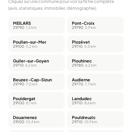
Cliquez sur une commune pour voir sa fiche complète
(avis, statistiques, immobilier, démographie).
MEILARS
Pont-Croix
29790
· 1,3 km
29790
· 3,9 km
Poullan-sur-Mer
Plozévet
29100
· 5,2 km
29710
· 5,5 km
Guiler-sur-Goyen
Plouhinec
29710
· 6,2 km
29780
· 6,2 km
Beuzec-Cap-Sizun
Audierne
29790
· 7,0 km
29770
· 7,7 km
Pouldergat
Landudec
29100
· 8,1 km
29710
· 8,6 km
Douarnenez
Pouldreuzic
29100
· 10,4 km
29710
· 10,9 km