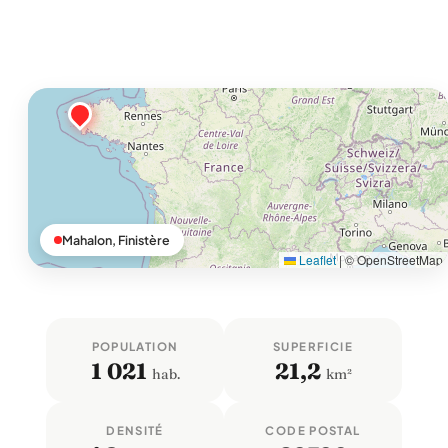
Mahalon, Finistère
Leaflet
|
© OpenStreetMap
POPULATION
SUPERFICIE
1 021
21,2
hab.
km²
DENSITÉ
CODE POSTAL