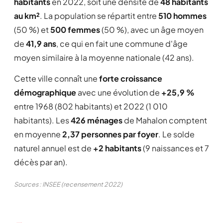
habitants
en 2022, soit une densité de
48 habitants
au km²
. La population se répartit entre
510 hommes
(50 %) et
500 femmes
(50 %), avec un âge moyen
de
41,9 ans
, ce qui en fait une commune d'âge
moyen similaire à la moyenne nationale (42 ans).
Cette ville connaît une
forte croissance
démographique
avec une évolution de
+25,9 %
entre 1968 (802 habitants) et 2022 (1 010
habitants). Les
426 ménages
de Mahalon comptent
en moyenne
2,37 personnes par foyer
. Le solde
naturel annuel est de
+2 habitants
(9 naissances et 7
décès par an).
Sources : INSEE (recensement 2022)