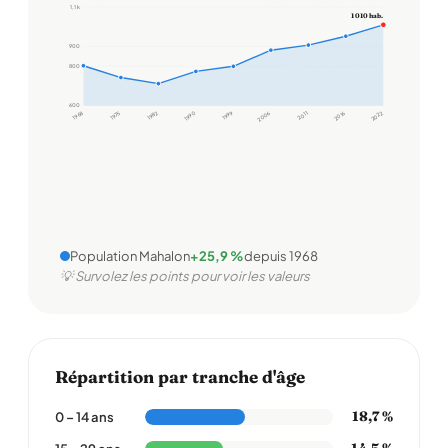
1,1 k
1 010 hab.
900
800
600
1968
1975
1982
1990
1999
2006
2011
2016
2022
Population Mahalon
+25,9 %
depuis 1968
💡 Survolez les points pour voir les valeurs
Répartition par tranche d'âge
18,7 %
0 – 14 ans