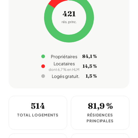
421
rés. princ.
84,1 %
Propriétaires
Locataires
14,5 %
dont 6,7 % en HLM
1,5 %
Logés gratuit.
514
81,9 %
TOTAL LOGEMENTS
RÉSIDENCES
PRINCIPALES