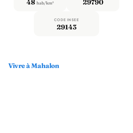
48
29790
hab/km²
CODE INSEE
29143
Vivre à Mahalon