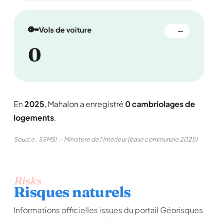
🔑
Vols de voiture
—
0
En
2025
, Mahalon a enregistré
0 cambriolages de
logements
.
Source : SSMSI — Ministère de l'Intérieur (base communale 2025)
Risks
Risques naturels
Informations officielles issues du portail Géorisques