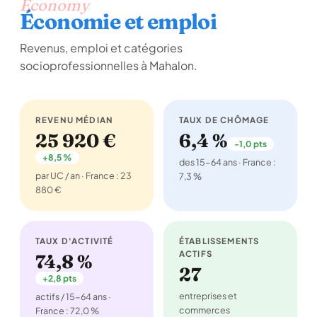
Economy
Économie et emploi
Revenus, emploi et catégories
socioprofessionnelles à Mahalon.
REVENU MÉDIAN
TAUX DE CHÔMAGE
25 920 €
6,4 %
-1,0 pts
+8,5 %
des 15-64 ans · France :
par UC / an · France : 23
7,3 %
880 €
TAUX D'ACTIVITÉ
ÉTABLISSEMENTS
ACTIFS
74,8 %
27
+2,8 pts
entreprises et
actifs / 15-64 ans ·
commerces
France : 72,0 %