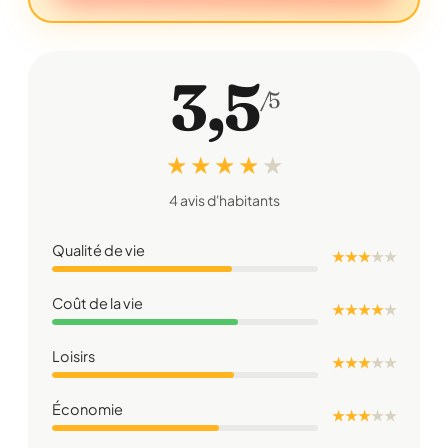
3,5
/5
★ ★ ★ ★
★
4 avis d'habitants
Qualité de vie
★ ★ ★
★
★
Coût de la vie
★ ★ ★ ★
★
Loisirs
★ ★ ★
★
★
Économie
★ ★ ★
★
★