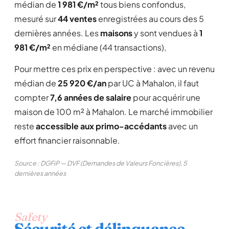
médian de
1 981 €/m²
tous biens confondus,
mesuré sur
44 ventes
enregistrées au cours des 5
dernières années. Les
maisons
y sont vendues à
1
981 €/m²
en médiane (44 transactions),
Pour mettre ces prix en perspective : avec un revenu
médian de
25 920 €/an
par UC à Mahalon, il faut
compter
7,6 années de salaire
pour acquérir une
maison de 100 m² à Mahalon. Le marché immobilier
reste
accessible aux primo-accédants
avec un
effort financier raisonnable.
Source : DGFiP — DVF (Demandes de Valeurs Foncières), 5
dernières années
Safety
Sécurité et délinquance