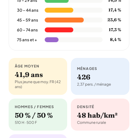
14,5 %
15 – 29 ans
17,4 %
30 – 44 ans
23,6 %
45 – 59 ans
17,3 %
60 – 74 ans
8,4 %
75 ans et +
ÂGE MOYEN
MÉNAGES
41,9 ans
426
Plus jeune que moy. FR (42
2,37 pers. / ménage
ans)
HOMMES / FEMMES
DENSITÉ
50 % / 50 %
48 hab/km²
510 H · 500 F
Commune rurale