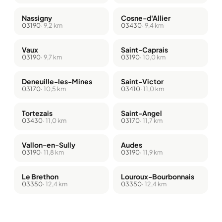
Nassigny
Cosne-d'Allier
03190
· 9,2 km
03430
· 9,4 km
Vaux
Saint-Caprais
03190
· 9,7 km
03190
· 10,0 km
Deneuille-les-Mines
Saint-Victor
03170
· 10,5 km
03410
· 11,0 km
Tortezais
Saint-Angel
03430
· 11,0 km
03170
· 11,7 km
Vallon-en-Sully
Audes
03190
· 11,8 km
03190
· 11,9 km
Le Brethon
Louroux-Bourbonnais
03350
· 12,4 km
03350
· 12,4 km