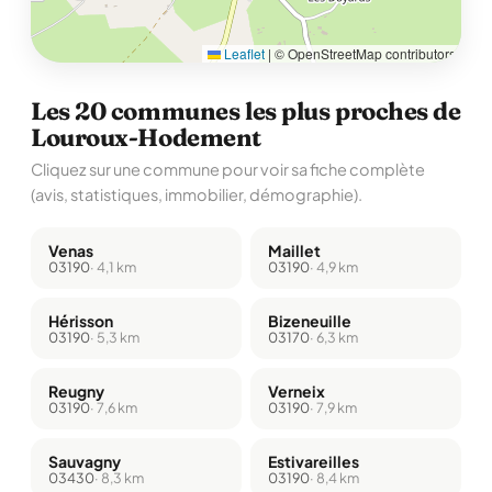
Leaflet
|
© OpenStreetMap contributors
Les 20 communes les plus proches de
Louroux-Hodement
Cliquez sur une commune pour voir sa fiche complète
(avis, statistiques, immobilier, démographie).
Venas
Maillet
03190
· 4,1 km
03190
· 4,9 km
Hérisson
Bizeneuille
03190
· 5,3 km
03170
· 6,3 km
Reugny
Verneix
03190
· 7,6 km
03190
· 7,9 km
Sauvagny
Estivareilles
03430
· 8,3 km
03190
· 8,4 km