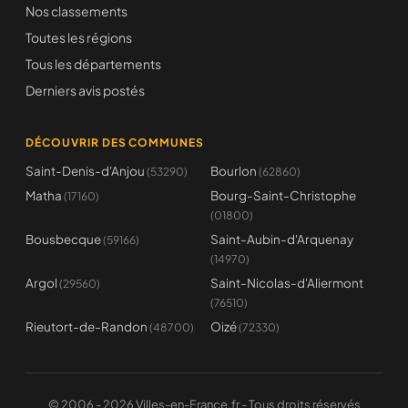
Nos classements
Toutes les régions
Tous les départements
Derniers avis postés
DÉCOUVRIR DES COMMUNES
Saint-Denis-d'Anjou
Bourlon
(53290)
(62860)
Matha
Bourg-Saint-Christophe
(17160)
(01800)
Bousbecque
Saint-Aubin-d'Arquenay
(59166)
(14970)
Argol
Saint-Nicolas-d'Aliermont
(29560)
(76510)
Rieutort-de-Randon
Oizé
(48700)
(72330)
© 2006 - 2026 Villes-en-France.fr - Tous droits réservés