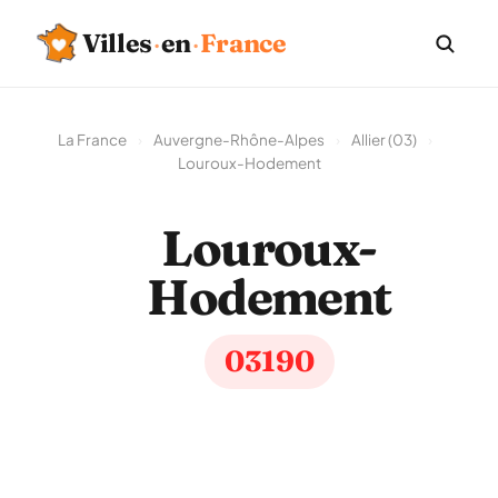
Villes
·
en
·
France
La France
›
Auvergne-Rhône-Alpes
›
Allier (03)
›
Louroux-Hodement
Louroux-
Hodement
03190