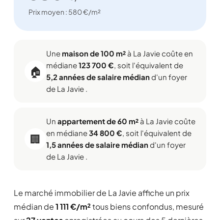
Prix moyen : 580 €/m²
Une
maison de 100 m²
à La Javie coûte en
médiane
123 700 €
, soit l'équivalent de
🏠
5,2 années de salaire médian
d'un foyer
de La Javie .
Un
appartement de 60 m²
à La Javie coûte
en médiane
34 800 €
, soit l'équivalent de
🏢
1,5 années de salaire médian
d'un foyer
de La Javie .
Le marché immobilier de La Javie affiche un prix
médian de
1 111 €/m²
tous biens confondus, mesuré