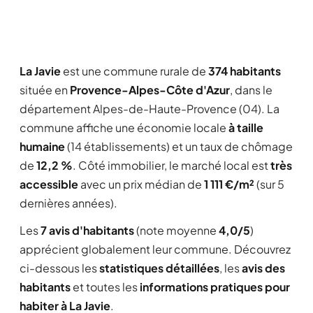
La Javie
est une commune rurale de
374 habitants
située en
Provence-Alpes-Côte d'Azur
, dans le
département Alpes-de-Haute-Provence (04). La
commune affiche une économie locale
à taille
humaine
(14 établissements) et un taux de chômage
de
12,2 %
. Côté immobilier, le marché local est
très
accessible
avec un prix médian de
1 111 €/m²
(sur 5
dernières années).
Les
7 avis d'habitants
(note moyenne
4,0/5
)
apprécient globalement leur commune. Découvrez
ci-dessous les
statistiques détaillées
, les
avis des
habitants
et toutes les
informations pratiques pour
habiter à La Javie
.