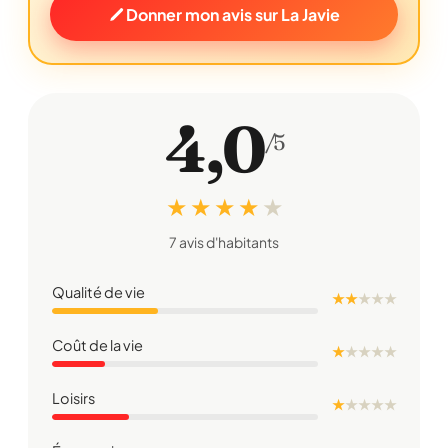
Donner mon avis sur La Javie
4,0
/5
★ ★ ★ ★
★
7 avis d'habitants
Qualité de vie
★ ★
★
★
★
Coût de la vie
★
★
★
★
★
Loisirs
★
★
★
★
★