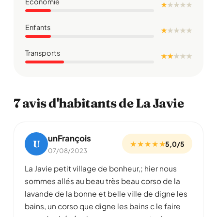
Économie
★
★
★
★
★
Enfants
★
★
★
★
★
Transports
★ ★
★
★
★
7 avis d'habitants de La Javie
unFrançois
U
★ ★ ★ ★ ★
5,0/5
07/08/2023
La Javie petit village de bonheur,; hier nous
sommes allés au beau très beau corso de la
lavande de la bonne et belle ville de digne les
bains, un corso que digne les bains c le faire