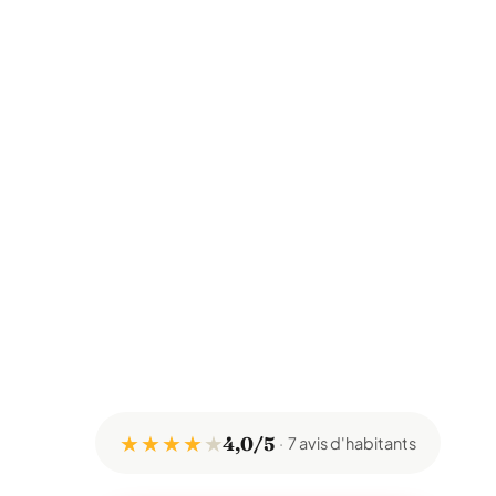
★ ★ ★ ★
★
4,0/5
7 avis d'habitants