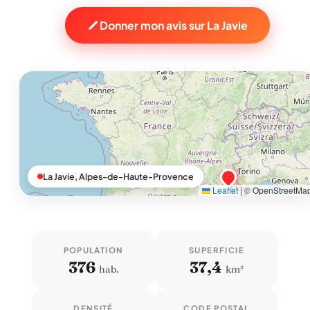
Donner mon avis sur La Javie
La Javie, Alpes-de-Haute-Provence
Leaflet
|
© OpenStreetMa
POPULATION
SUPERFICIE
376
37,4
hab.
km²
DENSITÉ
CODE POSTAL