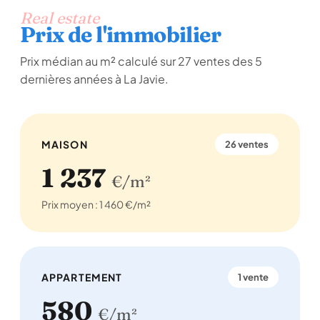
Real estate
Prix de l'immobilier
Prix médian au m² calculé sur 27 ventes des 5
dernières années à La Javie.
MAISON
26 ventes
1 237
€/m²
Prix moyen : 1 460 €/m²
APPARTEMENT
1 vente
580
€/m²