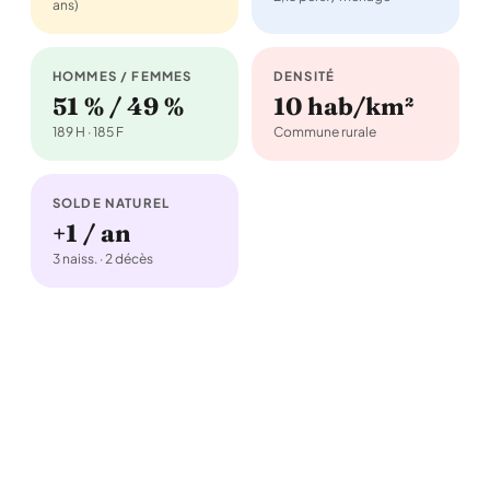
ans)
HOMMES / FEMMES
DENSITÉ
51 % / 49 %
10 hab/km²
189 H · 185 F
Commune rurale
SOLDE NATUREL
+1 / an
3 naiss. · 2 décès