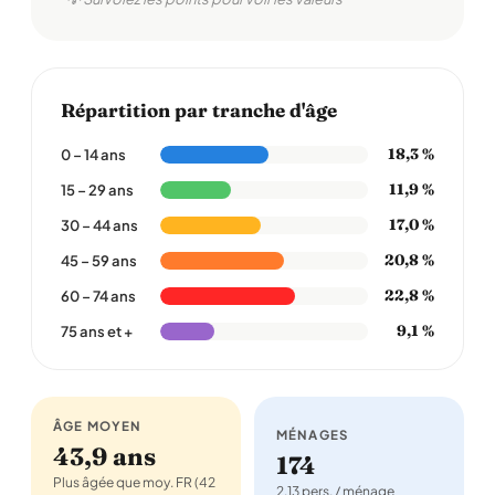
Répartition par tranche d'âge
18,3 %
0 – 14 ans
11,9 %
15 – 29 ans
17,0 %
30 – 44 ans
20,8 %
45 – 59 ans
22,8 %
60 – 74 ans
9,1 %
75 ans et +
ÂGE MOYEN
MÉNAGES
43,9 ans
174
Plus âgée que moy. FR (42
2,13 pers. / ménage