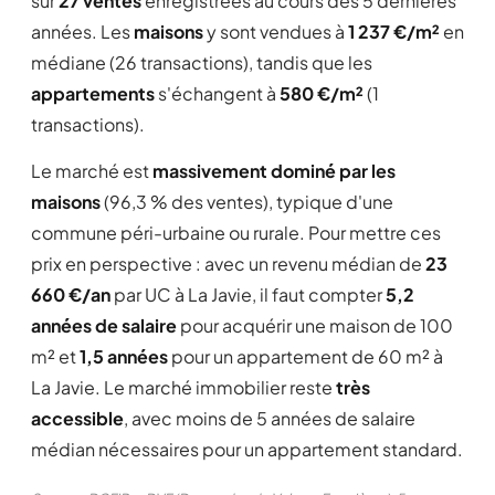
sur
27 ventes
enregistrées au cours des 5 dernières
années. Les
maisons
y sont vendues à
1 237 €/m²
en
médiane (26 transactions), tandis que les
appartements
s'échangent à
580 €/m²
(1
transactions).
Le marché est
massivement dominé par les
maisons
(96,3 % des ventes), typique d'une
commune péri-urbaine ou rurale. Pour mettre ces
prix en perspective : avec un revenu médian de
23
660 €/an
par UC à La Javie, il faut compter
5,2
années de salaire
pour acquérir une maison de 100
m² et
1,5 années
pour un appartement de 60 m² à
La Javie. Le marché immobilier reste
très
accessible
, avec moins de 5 années de salaire
médian nécessaires pour un appartement standard.