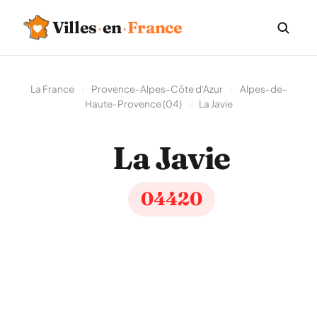
Villes
·
en
·
France
La France
›
Provence-Alpes-Côte d'Azur
›
Alpes-de-
Haute-Provence (04)
›
La Javie
La Javie
04420