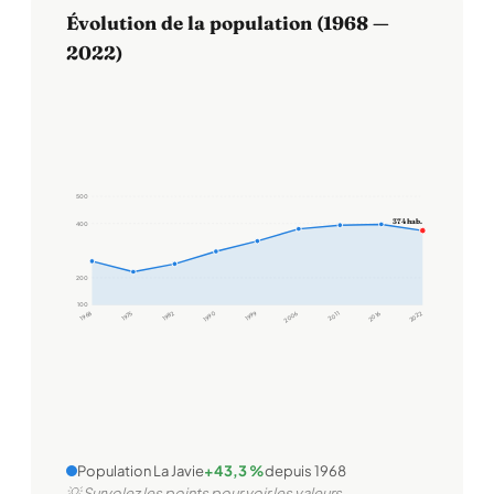
Évolution de la population (1968 —
2022)
500
374 hab.
400
200
100
1968
1975
1982
1990
1999
2006
2011
2016
2022
Population La Javie
+43,3 %
depuis 1968
💡 Survolez les points pour voir les valeurs