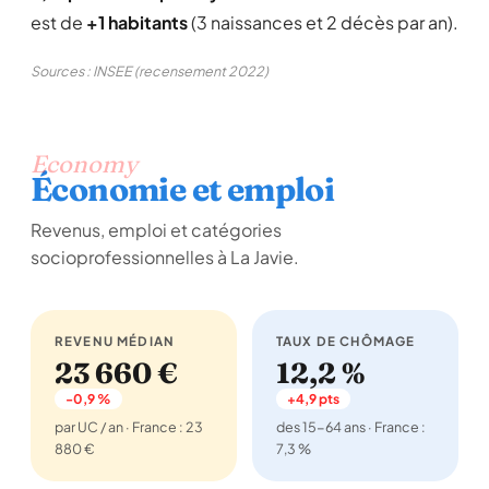
est de
+1 habitants
(3 naissances et 2 décès par an).
Sources : INSEE (recensement 2022)
Economy
Économie et emploi
Revenus, emploi et catégories
socioprofessionnelles à La Javie.
REVENU MÉDIAN
TAUX DE CHÔMAGE
23 660 €
12,2 %
-0,9 %
+4,9 pts
par UC / an · France : 23
des 15-64 ans · France :
880 €
7,3 %