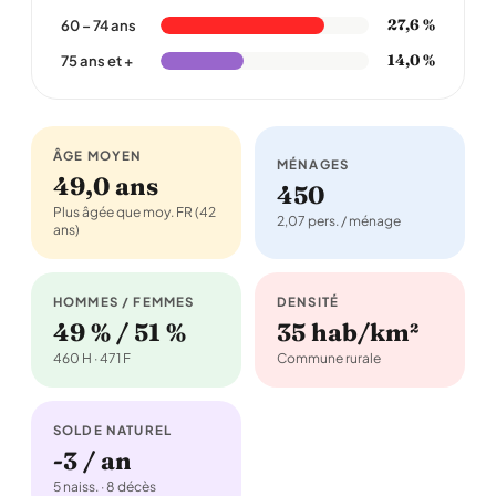
27,6 %
60 – 74 ans
14,0 %
75 ans et +
ÂGE MOYEN
MÉNAGES
49,0 ans
450
Plus âgée que moy. FR (42
2,07 pers. / ménage
ans)
HOMMES / FEMMES
DENSITÉ
49 % / 51 %
35 hab/km²
460 H · 471 F
Commune rurale
SOLDE NATUREL
-3 / an
5 naiss. · 8 décès