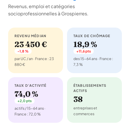
Revenus, emploi et catégories
socioprofessionnelles à Grospierres.
REVENU MÉDIAN
TAUX DE CHÔMAGE
23 450 €
18,9 %
-1,8 %
+11,6 pts
par UC / an · France : 23
des 15-64 ans · France :
880 €
7,3 %
TAUX D'ACTIVITÉ
ÉTABLISSEMENTS
ACTIFS
74,0 %
38
+2,0 pts
entreprises et
actifs / 15-64 ans ·
commerces
France : 72,0 %