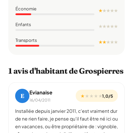
Économie
★
★
★
★
★
Enfants
★
★
★
★
★
Transports
★ ★
★
★
★
1 avis d'habitant de Grospierres
Evianaise
E
★
★
★
★
★
1,0/5
16/04/2011
Installée depuis janvier 2011, c'est vraiment dur
de ne rien faire, je pense qu'il faut être né ici ou
en vacances, ou être propriétaire de : vignoble,