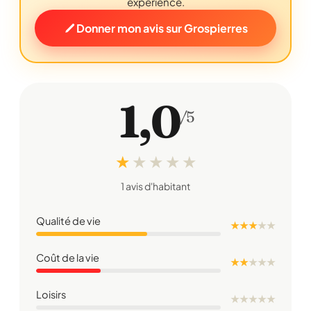
expérience.
Donner mon avis sur Grospierres
1,0
/5
★
★
★
★
★
1 avis d'habitant
Qualité de vie
★ ★ ★
★
★
Coût de la vie
★ ★
★
★
★
Loisirs
★
★
★
★
★