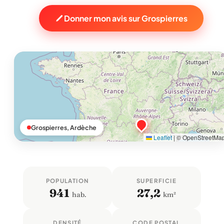
Donner mon avis sur Grospierres
Grospierres, Ardèche
Leaflet
|
© OpenStreetMa
POPULATION
SUPERFICIE
941
27,2
hab.
km²
DENSITÉ
CODE POSTAL