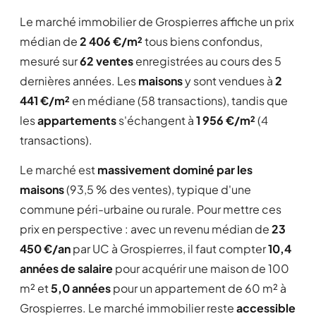
Le marché immobilier de Grospierres affiche un prix
médian de
2 406 €/m²
tous biens confondus,
mesuré sur
62 ventes
enregistrées au cours des 5
dernières années. Les
maisons
y sont vendues à
2
441 €/m²
en médiane (58 transactions), tandis que
les
appartements
s'échangent à
1 956 €/m²
(4
transactions).
Le marché est
massivement dominé par les
maisons
(93,5 % des ventes), typique d'une
commune péri-urbaine ou rurale. Pour mettre ces
prix en perspective : avec un revenu médian de
23
450 €/an
par UC à Grospierres, il faut compter
10,4
années de salaire
pour acquérir une maison de 100
m² et
5,0 années
pour un appartement de 60 m² à
Grospierres. Le marché immobilier reste
accessible