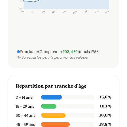
200
1968
1975
1982
1990
1999
2006
2011
2016
2022
Population Grospierres
+102,4 %
depuis 1968
💡 Survolez les points pour voir les valeurs
Répartition par tranche d'âge
13,6 %
0 – 14 ans
10,1 %
15 – 29 ans
16,0 %
30 – 44 ans
18,8 %
45 – 59 ans