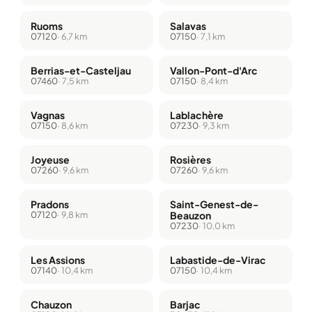
Ruoms
Salavas
07120
· 6,7 km
07150
· 7,1 km
Berrias-et-Casteljau
Vallon-Pont-d'Arc
07460
· 7,5 km
07150
· 8,4 km
Vagnas
Lablachère
07150
· 8,6 km
07230
· 9,3 km
Joyeuse
Rosières
07260
· 9,6 km
07260
· 9,6 km
Pradons
Saint-Genest-de-
07120
· 9,8 km
Beauzon
07230
· 10,0 km
Les Assions
Labastide-de-Virac
07140
· 10,4 km
07150
· 10,4 km
Chauzon
Barjac