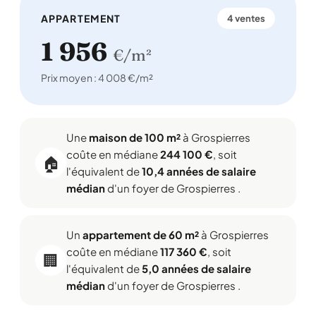
APPARTEMENT
4 ventes
1 956
€/m²
Prix moyen : 4 008 €/m²
Une
maison de 100 m²
à Grospierres
coûte en médiane
244 100 €
, soit
🏠
l'équivalent de
10,4 années de salaire
médian
d'un foyer de Grospierres .
Un
appartement de 60 m²
à Grospierres
coûte en médiane
117 360 €
, soit
🏢
l'équivalent de
5,0 années de salaire
médian
d'un foyer de Grospierres .