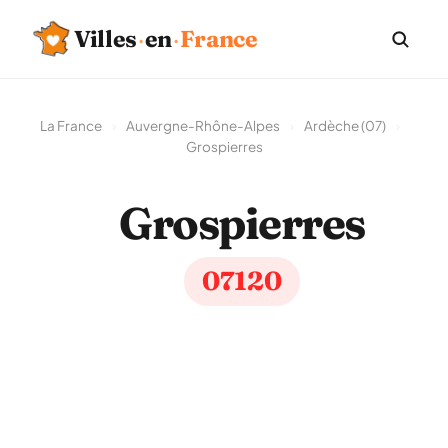
Villes
·
en
·
France
La France
›
Auvergne-Rhône-Alpes
›
Ardèche (07)
›
Grospierres
Grospierres
07120