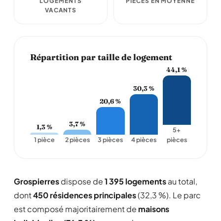
LOGEMENTS
PIÈCES EN MOYENNE
VACANTS
Répartition par taille de logement
44,1 %
30,3 %
20,6 %
3,7 %
1,3 %
5+
1 pièce
2 pièces
3 pièces
4 pièces
pièces
Grospierres
dispose de
1 395 logements
au total,
dont
450 résidences principales
(32,3 %). Le parc
est composé majoritairement de
maisons