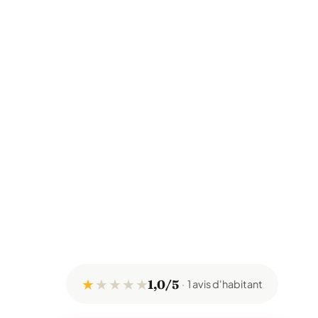
★
★
★
★
★
1,0/5
1 avis d'habitant