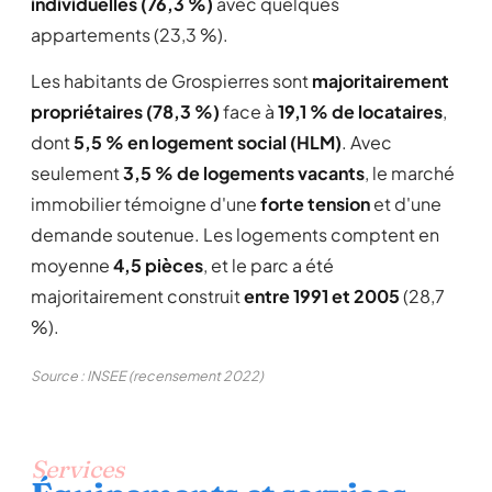
individuelles (76,3 %)
avec quelques
appartements (23,3 %).
Les habitants de Grospierres sont
majoritairement
propriétaires (78,3 %)
face à
19,1 % de locataires
,
dont
5,5 % en logement social (HLM)
. Avec
seulement
3,5 % de logements vacants
, le marché
immobilier témoigne d'une
forte tension
et d'une
demande soutenue. Les logements comptent en
moyenne
4,5 pièces
, et le parc a été
majoritairement construit
entre 1991 et 2005
(28,7
%).
Source : INSEE (recensement 2022)
Services