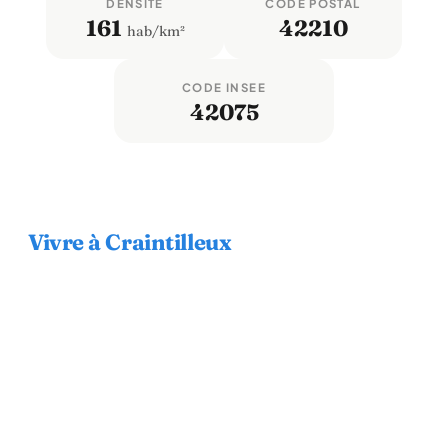
DENSITÉ
CODE POSTAL
161
42210
hab/km²
CODE INSEE
42075
Vivre à Craintilleux