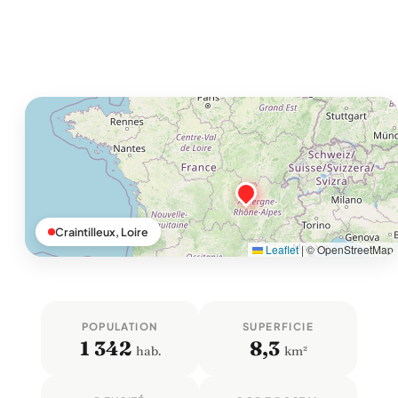
Craintilleux, Loire
Leaflet
|
© OpenStreetMap
POPULATION
SUPERFICIE
1 342
8,3
hab.
km²