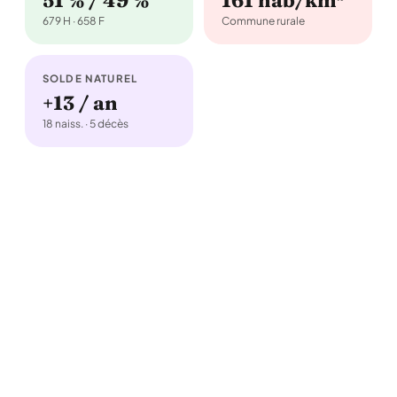
51 % / 49 %
161 hab/km²
679 H · 658 F
Commune rurale
SOLDE NATUREL
+13 / an
18 naiss. · 5 décès