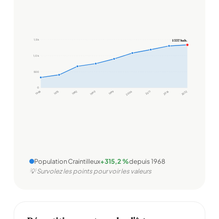
1,5 k
1 337 hab.
1,0 k
500
0
1968
1975
1982
1990
1999
2006
2011
2016
2022
Population Craintilleux
+315,2 %
depuis 1968
💡 Survolez les points pour voir les valeurs