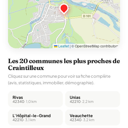
Leaflet
|
© OpenStreetMap contributors
Les 20 communes les plus proches de
Craintilleux
Cliquez sur une commune pour voir sa fiche complète
(avis, statistiques, immobilier, démographie).
Rivas
Unias
42340
· 1,0 km
42210
· 2,2 km
L' Hôpital-le-Grand
Veauchette
42210
· 3,1 km
42340
· 3,2 km