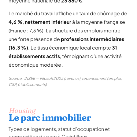
moyenne nationale de
23 880 €
.
Le marché du travail affiche un taux de chômage de
4,6 %
,
nettement inférieur
à la moyenne française
(France : 7,3 %). La structure des emplois montre
une forte présence de
professions intermédiaires
(16,3 %)
. Le tissu économique local compte
31
établissements actifs
, témoignant d'une activité
économique modérée .
Source : INSEE — Filosofi 2023 (revenus), recensement (emploi,
CSP, établissements)
Housing
Le parc immobilier
Types de logements, statut d'occupation et
composition du parc à Craintilleux.