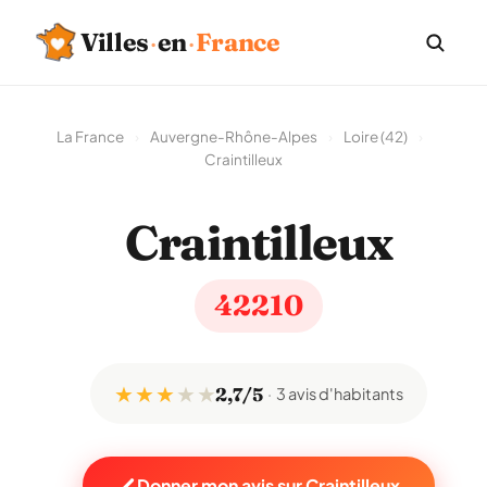
Villes
·
en
·
France
La France
›
Auvergne-Rhône-Alpes
›
Loire (42)
›
Craintilleux
Craintilleux
42210
★ ★ ★
★
★
2,7/5
3 avis d'habitants
Donner mon avis sur Craintilleux