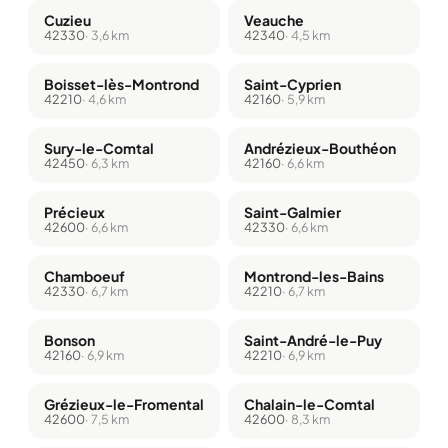
Cuzieu
Veauche
42330
· 3,6 km
42340
· 4,5 km
Boisset-lès-Montrond
Saint-Cyprien
42210
· 4,6 km
42160
· 5,9 km
Sury-le-Comtal
Andrézieux-Bouthéon
42450
· 6,3 km
42160
· 6,6 km
Précieux
Saint-Galmier
42600
· 6,6 km
42330
· 6,6 km
Chamboeuf
Montrond-les-Bains
42330
· 6,7 km
42210
· 6,7 km
Bonson
Saint-André-le-Puy
42160
· 6,9 km
42210
· 6,9 km
Grézieux-le-Fromental
Chalain-le-Comtal
42600
· 7,5 km
42600
· 8,3 km