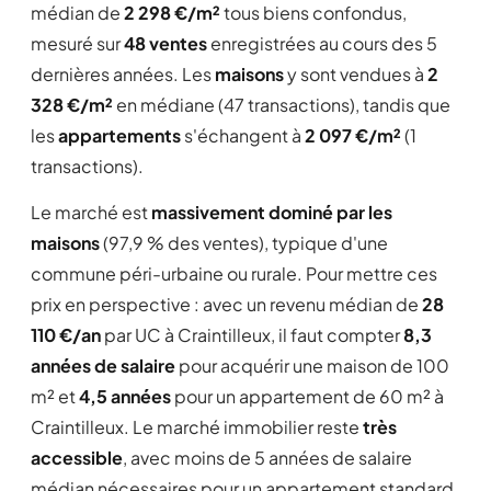
médian de
2 298 €/m²
tous biens confondus,
mesuré sur
48 ventes
enregistrées au cours des 5
dernières années. Les
maisons
y sont vendues à
2
328 €/m²
en médiane (47 transactions), tandis que
les
appartements
s'échangent à
2 097 €/m²
(1
transactions).
Le marché est
massivement dominé par les
maisons
(97,9 % des ventes), typique d'une
commune péri-urbaine ou rurale. Pour mettre ces
prix en perspective : avec un revenu médian de
28
110 €/an
par UC à Craintilleux, il faut compter
8,3
années de salaire
pour acquérir une maison de 100
m² et
4,5 années
pour un appartement de 60 m² à
Craintilleux. Le marché immobilier reste
très
accessible
, avec moins de 5 années de salaire
médian nécessaires pour un appartement standard.