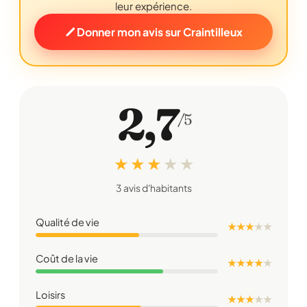
leur expérience.
Donner mon avis sur Craintilleux
2,7
/5
★ ★ ★
★
★
3 avis d'habitants
Qualité de vie
★ ★ ★
★
★
Coût de la vie
★ ★ ★ ★
★
Loisirs
★ ★ ★
★
★