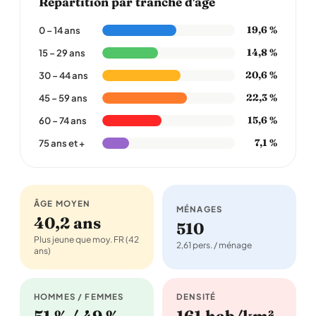
Répartition par tranche d'âge
19,6 %
0 – 14 ans
14,8 %
15 – 29 ans
20,6 %
30 – 44 ans
22,3 %
45 – 59 ans
15,6 %
60 – 74 ans
7,1 %
75 ans et +
ÂGE MOYEN
MÉNAGES
40,2 ans
510
Plus jeune que moy. FR (42
2,61 pers. / ménage
ans)
HOMMES / FEMMES
DENSITÉ