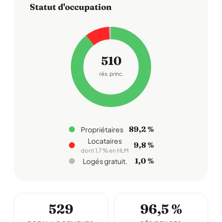
Statut d'occupation
510
rés. princ.
89,2 %
Propriétaires
Locataires
9,8 %
dont 1,7 % en HLM
1,0 %
Logés gratuit.
529
96,5 %