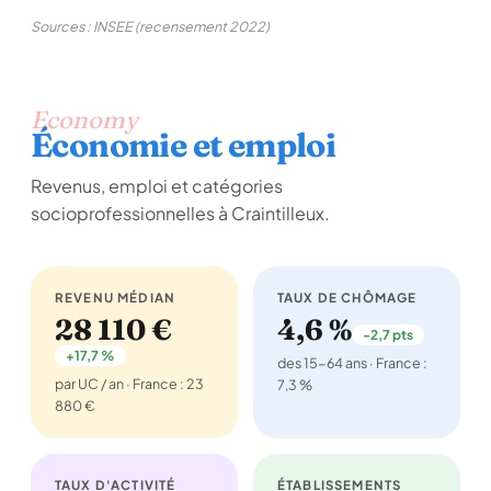
Sources : INSEE (recensement 2022)
Economy
Économie et emploi
Revenus, emploi et catégories
socioprofessionnelles à Craintilleux.
REVENU MÉDIAN
TAUX DE CHÔMAGE
28 110 €
4,6 %
-2,7 pts
+17,7 %
des 15-64 ans · France :
par UC / an · France : 23
7,3 %
880 €
TAUX D'ACTIVITÉ
ÉTABLISSEMENTS