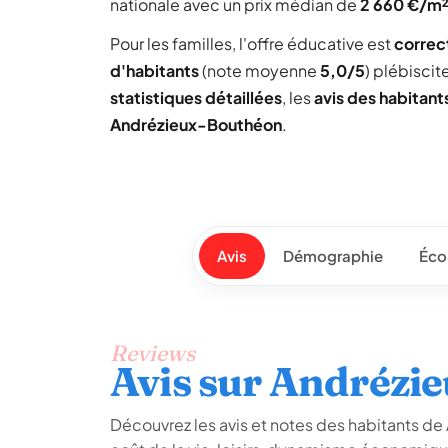
nationale avec un prix médian de
2 660 €/m
Pour les familles, l'offre éducative est
correc
d'habitants
(note moyenne
5,0/5
) plébiscit
statistiques détaillées
, les
avis des habitant
Andrézieux-Bouthéon
.
Avis
Démographie
Éco
Reviews
Avis sur Andrézi
Découvrez les avis et notes des habitants de 