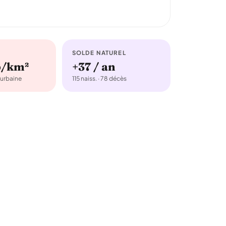
SOLDE NATUREL
b/km²
+37 / an
urbaine
115 naiss. · 78 décès