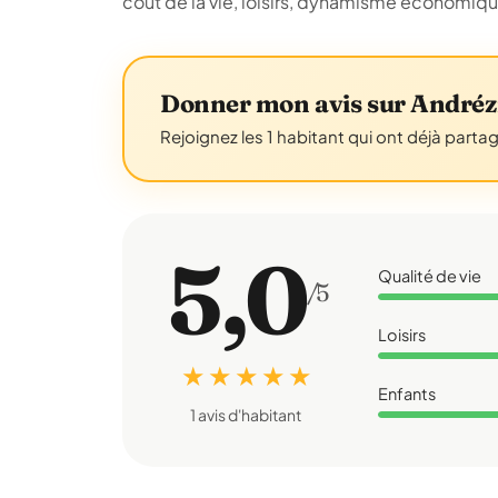
coût de la vie, loisirs, dynamisme économiq
Donner mon avis sur André
Rejoignez les 1 habitant qui ont déjà parta
5,0
Qualité de vie
/5
Loisirs
★ ★ ★ ★ ★
Enfants
1 avis d'habitant