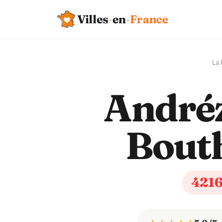
Villes
·
en
·
France
La
Andréz
Bout
421