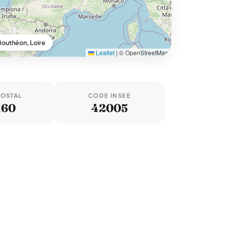
outhéon, Loire
Leaflet
|
© OpenStreetMap
POSTAL
CODE INSEE
160
42005