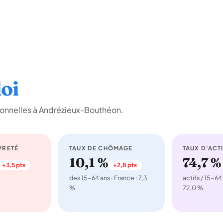
oi
ionnelles à Andrézieux-Bouthéon.
VRETÉ
TAUX DE CHÔMAGE
TAUX D'ACTI
10,1 %
74,7 %
+3,5 pts
+2,8 pts
des 15-64 ans · France : 7,3
actifs / 15-64 
%
72,0 %