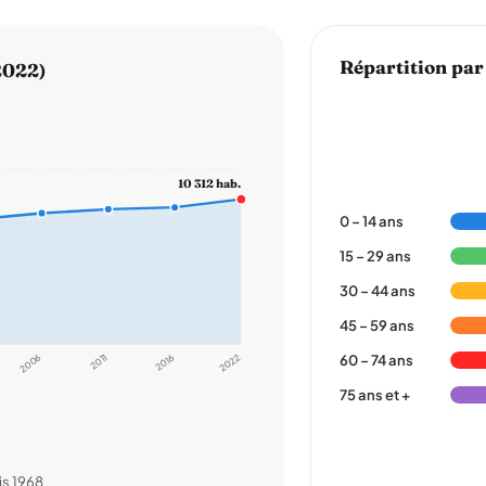
Répartition par
2022)
10 312 hab.
0 – 14 ans
15 – 29 ans
30 – 44 ans
45 – 59 ans
2006
2011
2016
2022
60 – 74 ans
75 ans et +
s 1968