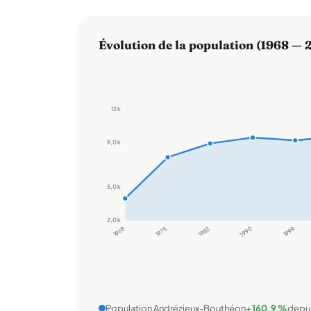
Évolution de la population (1968 — 
12 k
9,0 k
5,0 k
2,0 k
1968
1975
1982
1990
1999
Population Andrézieux-Bouthéon
+160,9 %
depui