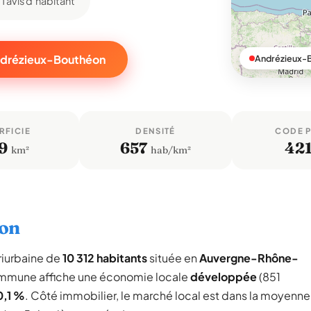
1 avis d'habitant
Andrézieux-Bouthéon
Andrézieux-B
RFICIE
DENSITÉ
CODE 
9
657
42
km²
hab/km²
éon
iurbaine de
10 312 habitants
située en
Auvergne-Rhône-
commune affiche une économie locale
développée
(851
0,1 %
. Côté immobilier, le marché local est dans la moyenne