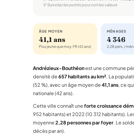
💡 Survolez les points pour voir les valeurs
ÂGE MOYEN
MÉNAGES
41,1 ans
4 346
Plus jeune que moy. FR (42 ans)
2,28 pers. / mé
Andrézieux-Bouthéon
est une commune pér
densité de
657 habitants au km²
. La populat
(52 %), avec un âge moyen de
41,1 ans
, ce q
nationale (42 ans).
Cette ville connaît une
forte croissance dé
952 habitants) et 2022 (10 312 habitants). Le
moyenne
2,28 personnes par foyer
. Le sold
décès par an).