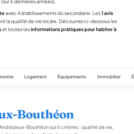
²
(sur 5 dernières années).
te
avec 4 établissements du secondaire. Les
1 avis
ent la qualité de vie locale. Découvrez ci-dessous les
s
et toutes les
informations pratiques pour habiter à
nomie
Logement
Équipements
Immobilier
É
eux-Bouthéon
Andrézieux-Bouthéon sur 6 critères : qualité de vie,