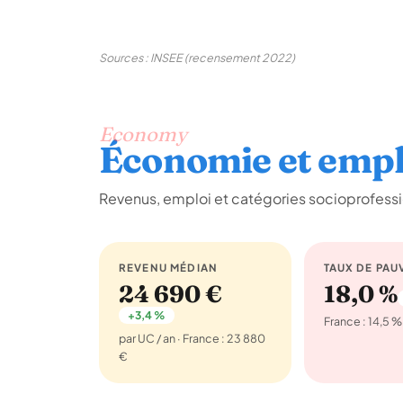
Sources : INSEE (recensement 2022)
Economy
Économie et empl
Revenus, emploi et catégories socioprofess
REVENU MÉDIAN
TAUX DE PAU
24 690 €
18,0 %
+3,4 %
France : 14,5 %
par UC / an · France : 23 880
€