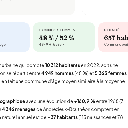
HOMMES / FEMMES
DENSITÉ
48 % / 52 %
657 ha
nage
4 949 H · 5 363 F
Commune péri
iurbaine qui compte
10 312 habitants
en 2022, soit une
ion se répartit entre
4 949 hommes
(48 %) et
5 363 femmes
ui en fait une commune d'âge moyen similaire à la moyenne
mographique
avec une évolution de
+160,9 %
entre 1968 (3
s
4 346 ménages
de Andrézieux-Bouthéon comptent en
e naturel annuel est de
+37 habitants
(115 naissances et 78