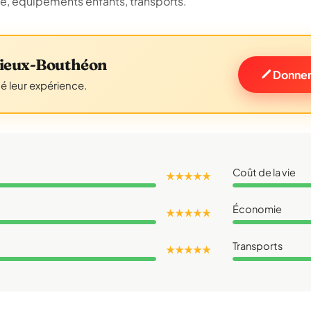
ue, équipements enfants, transports.
zieux-Bouthéon
Donner
gé leur expérience.
Coût de la vie
★ ★ ★ ★ ★
Économie
★ ★ ★ ★ ★
Transports
★ ★ ★ ★ ★