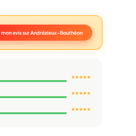
 mon avis sur Andrézieux-Bouthéon
★ ★ ★ ★ ★
★ ★ ★ ★ ★
★ ★ ★ ★ ★