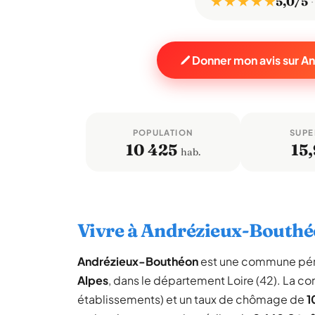
★ ★ ★ ★ ★
5,0/5
Donner mon avis sur 
POPULATION
SUPE
10 425
15,
hab.
Vivre à Andrézieux-Bouth
Andrézieux-Bouthéon
est une commune pér
Alpes
, dans le département Loire (42). La 
établissements) et un taux de chômage de
1