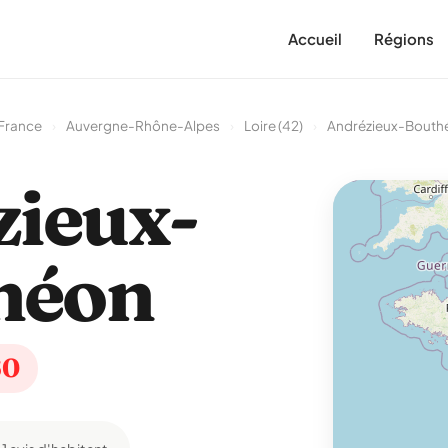
Accueil
Régions
 France
›
Auvergne-Rhône-Alpes
›
Loire (42)
›
Andrézieux-Bouth
ieux-
héon
60