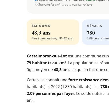
💡 Survolez les points pour voir les valeurs
ÂGE MOYEN
MÉNAGES
48,3 ans
780
Plus âgée que moy. FR (42 ans)
2,09 pers. / mé
Castelmoron-sur-Lot
est une commune rura
79 habitants au km²
. La population se répa
âge moyen de
48,3 ans
, ce qui en fait une 
Cette ville connaît une
forte croissance dé
habitants) et 2022 (1 830 habitants). Les
780
2,09 personnes par foyer
. Le solde naturel 
an).