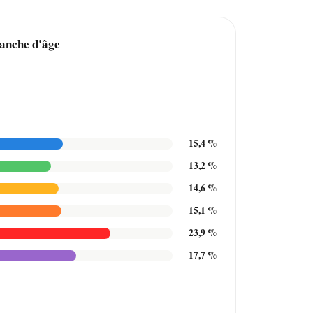
ranche d'âge
15,4 %
13,2 %
14,6 %
15,1 %
23,9 %
17,7 %