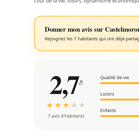
coût de la vie, loisirs, dynamisme économiq
Donner mon avis sur Castelmoro
Rejoignez les 7 habitants qui ont déjà parta
2,7
Qualité de vie
/5
Loisirs
★ ★ ★
★
★
Enfants
7 avis d'habitants