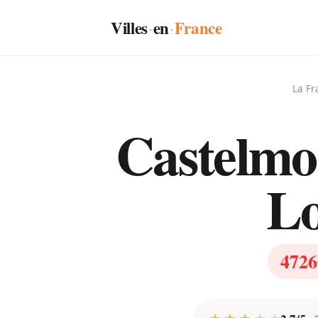
Villes
en
France
·
·
La Fr
Castelmo
Lo
4726