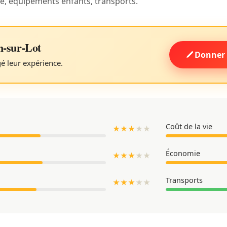
ue, équipements enfants, transports.
n-sur-Lot
Donner 
gé leur expérience.
Coût de la vie
★ ★ ★
★
★
Économie
★ ★ ★
★
★
Transports
★ ★ ★
★
★