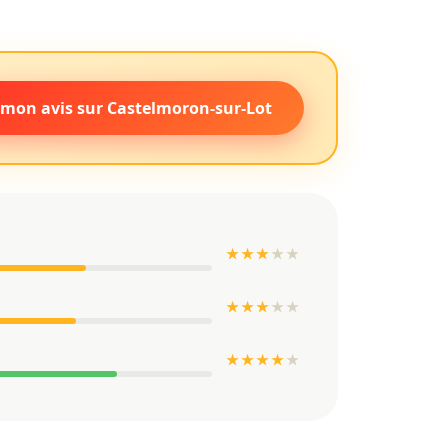
mon avis sur Castelmoron-sur-Lot
★ ★ ★
★
★
★ ★ ★
★
★
★ ★ ★ ★
★