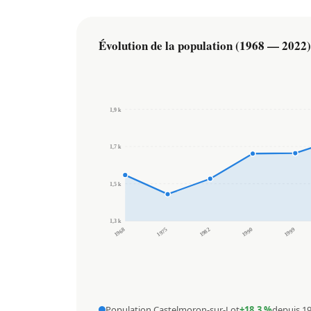
Évolution de la population (1968 — 2022)
1,9 k
1,7 k
1,5 k
1,3 k
1968
1975
1982
1990
1999
Population Castelmoron-sur-Lot
+18,3 %
depuis 1