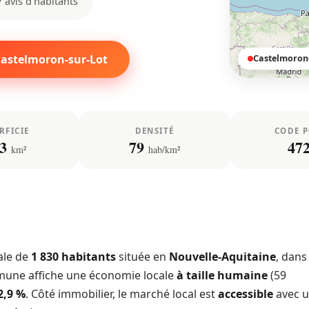
7 avis d'habitants
Castelmoron-sur-Lot
Castelmoron-
RFICIE
DENSITÉ
CODE 
3
79
47
km²
hab/km²
ale de
1 830 habitants
située en
Nouvelle-Aquitaine
, dans
mune affiche une économie locale
à taille humaine
(59
2,9 %
. Côté immobilier, le marché local est
accessible
avec 