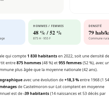
HOMMES / FEMMES
DENSITÉ
48 % / 52 %
79 hab/
nage
875 H · 955 F
Commune rura
le qui compte
1 830 habitants
en 2022, soit une densité d
rtit entre
875 hommes
(48 %) et
955 femmes
(52 %), avec u
commune plus âgée que la moyenne nationale (42 ans).
mographique
avec une évolution de
+18,3 %
entre 1968 (1 5
 ménages
de Castelmoron-sur-Lot comptent en moyenne
annuel est de
-39 habitants
(14 naissances et 53 décès par