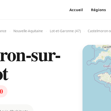
Accueil
Régions
ance
›
Nouvelle-Aquitaine
›
Lot-et-Garonne (47)
›
Castelmoron-s
ron-sur-
t
0