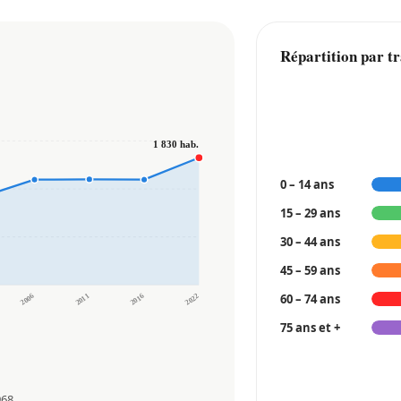
Répartition par t
1 830 hab.
0 – 14 ans
15 – 29 ans
30 – 44 ans
45 – 59 ans
60 – 74 ans
2006
2011
2016
2022
75 ans et +
968