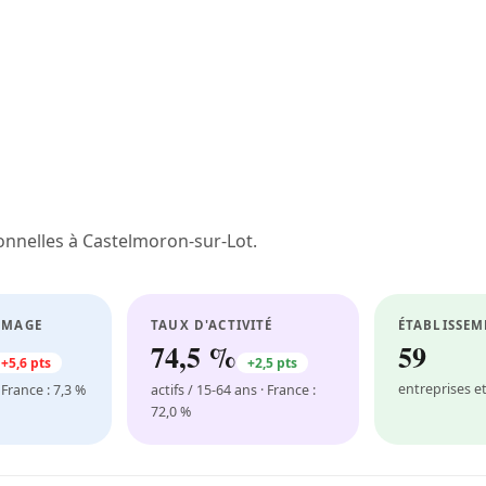
onnelles à Castelmoron-sur-Lot.
ÔMAGE
TAUX D'ACTIVITÉ
ÉTABLISSEM
74,5 %
59
+5,6 pts
+2,5 pts
entreprises 
 France : 7,3 %
actifs / 15-64 ans · France :
72,0 %