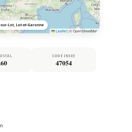
sur-Lot, Lot-et-Garonne
Leaflet
|
© OpenStreetMap
POSTAL
CODE INSEE
260
47054
un