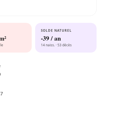
SOLDE NATUREL
km²
-39 / an
le
14 naiss. · 53 décès
e
n
47