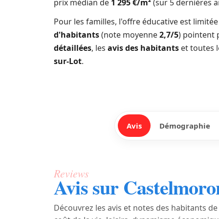
prix médian de
1 295 €/m²
(sur 5 dernières a
Pour les familles, l'offre éducative est limit
d'habitants
(note moyenne
2,7/5
) pointent 
détaillées
, les
avis des habitants
et toutes 
sur-Lot
.
Avis
Démographie
Reviews
Avis sur Castelmoro
Découvrez les avis et notes des habitants de 