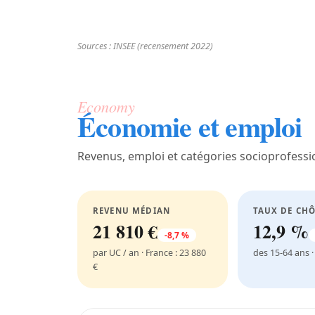
Sources : INSEE (recensement 2022)
Economy
Économie et emploi
Revenus, emploi et catégories socioprofessi
REVENU MÉDIAN
TAUX DE CH
21 810 €
12,9 %
-8,7 %
par UC / an · France : 23 880
des 15-64 ans ·
€