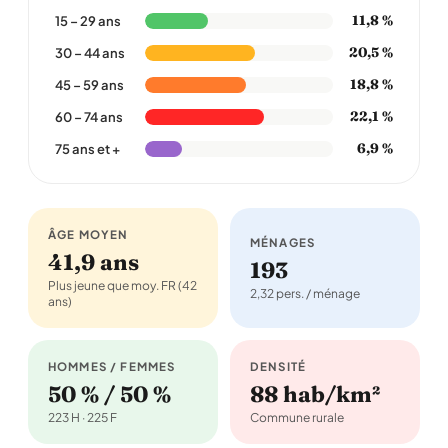
11,8 %
15 – 29 ans
20,5 %
30 – 44 ans
18,8 %
45 – 59 ans
22,1 %
60 – 74 ans
6,9 %
75 ans et +
ÂGE MOYEN
MÉNAGES
41,9 ans
193
Plus jeune que moy. FR (42
2,32 pers. / ménage
ans)
HOMMES / FEMMES
DENSITÉ
50 % / 50 %
88 hab/km²
223 H · 225 F
Commune rurale