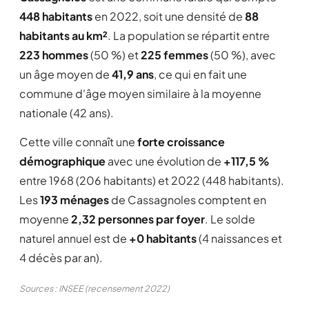
448 habitants
en 2022, soit une densité de
88
habitants au km²
. La population se répartit entre
223 hommes
(50 %) et
225 femmes
(50 %), avec
un âge moyen de
41,9 ans
, ce qui en fait une
commune d'âge moyen similaire à la moyenne
nationale (42 ans).
Cette ville connaît une
forte croissance
démographique
avec une évolution de
+117,5 %
entre 1968 (206 habitants) et 2022 (448 habitants).
Les
193 ménages
de Cassagnoles comptent en
moyenne
2,32 personnes par foyer
. Le solde
naturel annuel est de
+0 habitants
(4 naissances et
4 décès par an).
Sources : INSEE (recensement 2022)