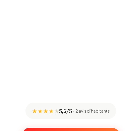
★ ★ ★ ★
★
3,5/5
2 avis d'habitants