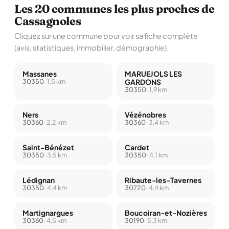
Les 20 communes les plus proches de
Cassagnoles
Cliquez sur une commune pour voir sa fiche complète
(avis, statistiques, immobilier, démographie).
Massanes
MARUEJOLS LES
30350
· 1,5 km
GARDONS
30350
· 1,9 km
Ners
Vézénobres
30360
· 2,2 km
30360
· 3,4 km
Saint-Bénézet
Cardet
30350
· 3,5 km
30350
· 4,1 km
Lédignan
Ribaute-les-Tavernes
30350
· 4,4 km
30720
· 4,4 km
Martignargues
Boucoiran-et-Nozières
30360
· 4,5 km
30190
· 5,3 km