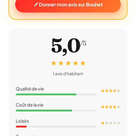
Donner mon avis sur Bouhet
5,0
/5
★ ★ ★ ★ ★
1 avis d'habitant
Qualité de vie
★ ★ ★ ★
★
Coût de la vie
★ ★ ★ ★
★
Loisirs
★
★
★
★
★