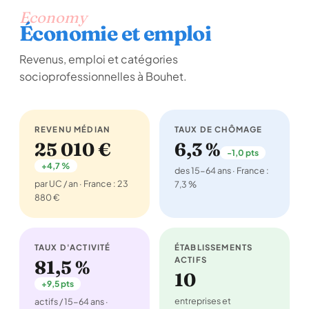
Economy
Économie et emploi
Revenus, emploi et catégories
socioprofessionnelles à Bouhet.
REVENU MÉDIAN
TAUX DE CHÔMAGE
25 010 €
6,3 %
-1,0 pts
+4,7 %
des 15-64 ans · France :
par UC / an · France : 23
7,3 %
880 €
TAUX D'ACTIVITÉ
ÉTABLISSEMENTS
ACTIFS
81,5 %
10
+9,5 pts
entreprises et
actifs / 15-64 ans ·