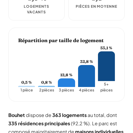
LOGEMENTS
PIÈCES EN MOYENNE
VACANTS
Répartition par taille de logement
53,1 %
32,8 %
12,8 %
0,5 %
0,8 %
5+
1 pièce
2 pièces
3 pièces
4 pièces
pièces
Bouhet
dispose de
363 logements
au total, dont
335 résidences principales
(92,2 %). Le parc est
composé majoritairement de
maisons individuelles