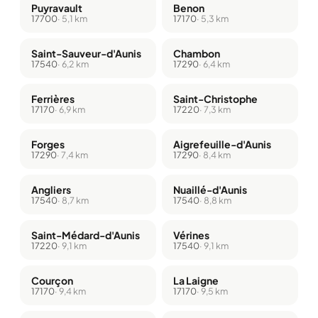
Puyravault
Benon
17700
· 5,1 km
17170
· 5,3 km
Saint-Sauveur-d'Aunis
Chambon
17540
· 6,2 km
17290
· 6,4 km
Ferrières
Saint-Christophe
17170
· 6,9 km
17220
· 7,3 km
Forges
Aigrefeuille-d'Aunis
17290
· 7,4 km
17290
· 8,4 km
Angliers
Nuaillé-d'Aunis
17540
· 8,7 km
17540
· 8,8 km
Saint-Médard-d'Aunis
Vérines
17220
· 9,1 km
17540
· 9,1 km
Courçon
La Laigne
17170
· 9,4 km
17170
· 9,5 km