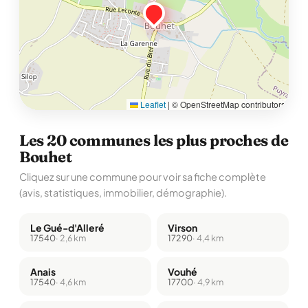
Leaflet
|
© OpenStreetMap contributors
Les 20 communes les plus proches de
Bouhet
Cliquez sur une commune pour voir sa fiche complète
(avis, statistiques, immobilier, démographie).
Le Gué-d'Alleré
Virson
17540
· 2,6 km
17290
· 4,4 km
Anais
Vouhé
17540
· 4,6 km
17700
· 4,9 km