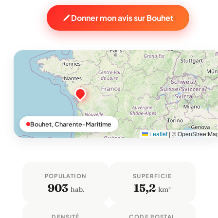
Donner mon avis sur Bouhet
Bouhet, Charente-Maritime
Leaflet
|
© OpenStreetMa
POPULATION
SUPERFICIE
903
15,2
hab.
km²
DENSITÉ
CODE POSTAL