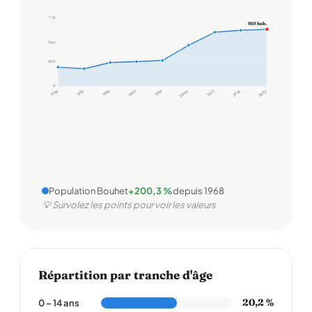
1,1 k
910 hab.
700
400
0
1968
1975
1982
1990
1999
2006
2011
2016
2022
Population Bouhet
+200,3 %
depuis 1968
💡 Survolez les points pour voir les valeurs
Répartition par tranche d'âge
20,2 %
0 – 14 ans