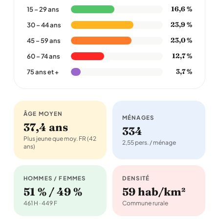
16,6 %
15 – 29 ans
23,9 %
30 – 44 ans
23,0 %
45 – 59 ans
12,7 %
60 – 74 ans
3,7 %
75 ans et +
ÂGE MOYEN
MÉNAGES
37,4 ans
334
Plus jeune que moy. FR (42
2,55 pers. / ménage
ans)
HOMMES / FEMMES
DENSITÉ
51 % / 49 %
59 hab/km²
461 H · 449 F
Commune rurale