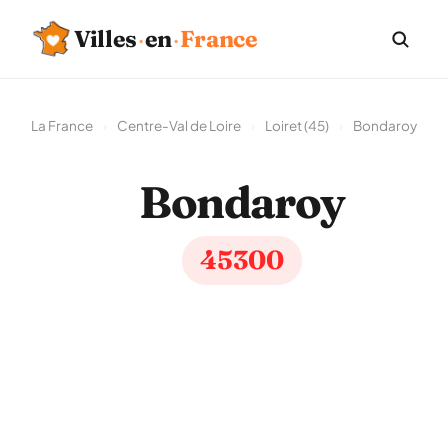
Villes
·
en
·
France
La France
›
Centre-Val de Loire
›
Loiret (45)
›
Bondaroy
Bondaroy
45300