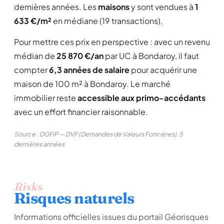
dernières années. Les
maisons
y sont vendues à
1
633 €/m²
en médiane (19 transactions),
Pour mettre ces prix en perspective : avec un revenu
médian de
25 870 €/an
par UC à Bondaroy, il faut
compter
6,3 années de salaire
pour acquérir une
maison de 100 m² à Bondaroy. Le marché
immobilier reste
accessible aux primo-accédants
avec un effort financier raisonnable.
Source : DGFiP — DVF (Demandes de Valeurs Foncières), 5
dernières années
Risks
Risques naturels
Informations officielles issues du portail Géorisques