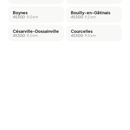
Boynes
Bouilly-en-Gâtinais
45300
· 9,0 km
45300
· 9,2 km
Césarville-Dossainville
Courcelles
45300
· 9,3 km
45300
· 9,5 km