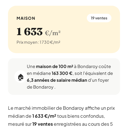
MAISON
19 ventes
1 633
€/m²
Prix moyen : 1 730 €/m²
Une
maison de 100 m²
à Bondaroy coûte
en médiane
163 300 €
, soit l'équivalent de
🏠
6,3 années de salaire médian
d'un foyer
de Bondaroy .
Le marché immobilier de Bondaroy affiche un prix
médian de
1 633 €/m²
tous biens confondus,
mesuré sur
19 ventes
enregistrées au cours des 5