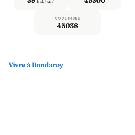
59
45300
hab/km²
CODE INSEE
45038
Vivre à Bondaroy