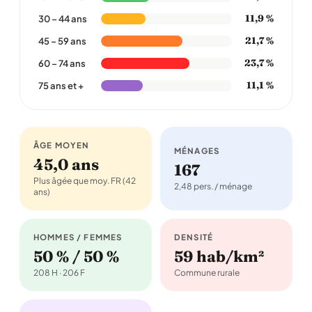
11,9 %
30 – 44 ans
21,7 %
45 – 59 ans
23,7 %
60 – 74 ans
11,1 %
75 ans et +
ÂGE MOYEN
MÉNAGES
45,0 ans
167
Plus âgée que moy. FR (42
2,48 pers. / ménage
ans)
HOMMES / FEMMES
DENSITÉ
50 % / 50 %
59 hab/km²
208 H · 206 F
Commune rurale