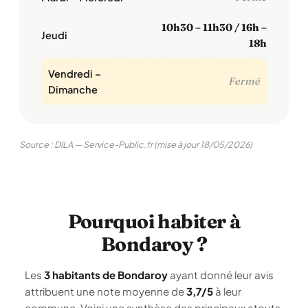
10h30 – 11h30 / 16h –
Jeudi
18h
Vendredi –
Fermé
Dimanche
Source : DILA — Service-Public.fr (mise à jour 18/05/2026)
Pourquoi habiter à
Bondaroy ?
Les
3 habitants de Bondaroy
ayant donné leur avis
attribuent une note moyenne de
3,7/5
à leur
commune. Voici une synthèse des principaux atouts