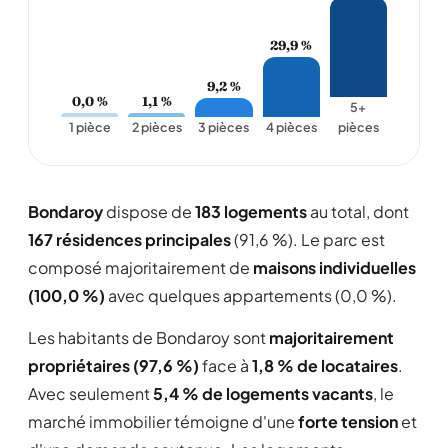
29,9 %
9,2 %
0,0 %
1,1 %
5+
1 pièce
2 pièces
3 pièces
4 pièces
pièces
Bondaroy
dispose de
183 logements
au total, dont
167 résidences principales
(91,6 %). Le parc est
composé majoritairement de
maisons individuelles
(100,0 %)
avec quelques appartements (0,0 %).
Les habitants de Bondaroy sont
majoritairement
propriétaires (97,6 %)
face à
1,8 % de locataires
.
Avec seulement
5,4 % de logements vacants
, le
marché immobilier témoigne d'une
forte tension
et