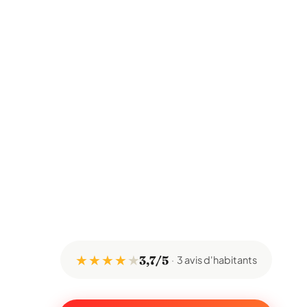
★ ★ ★ ★
★
3,7/5
3 avis d'habitants