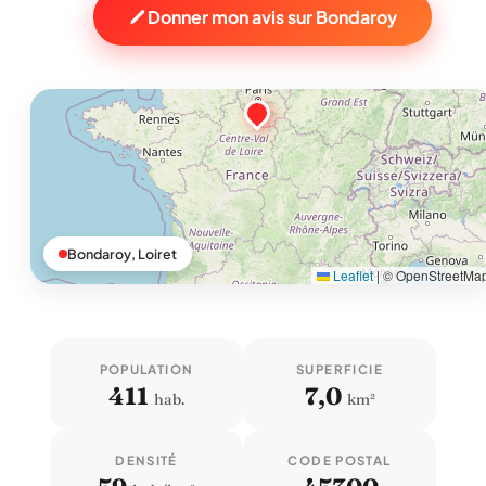
Donner mon avis sur Bondaroy
Bondaroy, Loiret
Leaflet
|
© OpenStreetMa
POPULATION
SUPERFICIE
411
7,0
hab.
km²
DENSITÉ
CODE POSTAL