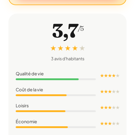
3,7
/5
★ ★ ★ ★
★
3 avis d'habitants
Qualité de vie
★ ★ ★ ★
★
Coût de la vie
★ ★ ★
★
★
Loisirs
★ ★ ★
★
★
Économie
★ ★ ★
★
★