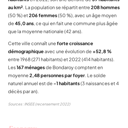
au km²
. La population se répartit entre
208 hommes
(50 %) et
206 femmes
(50 %), avec un âge moyen
de
45,0 ans
, ce qui en fait une commune plus âgée
que la moyenne nationale (42 ans).
Cette ville connaît une
forte croissance
démographique
avec une évolution de
+52,8 %
entre 1968 (271 habitants) et 2022 (414 habitants).
Les
167 ménages
de Bondaroy comptent en
moyenne
2,48 personnes par foyer
. Le solde
naturel annuel est de
-1 habitants
(3 naissances et 4
décès par an).
Sources : INSEE (recensement 2022)