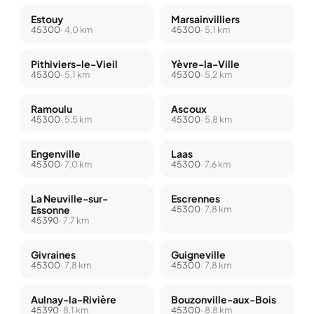
Estouy
Marsainvilliers
45300
· 4,0 km
45300
· 5,1 km
Pithiviers-le-Vieil
Yèvre-la-Ville
45300
· 5,1 km
45300
· 5,2 km
Ramoulu
Ascoux
45300
· 5,5 km
45300
· 5,8 km
Engenville
Laas
45300
· 7,0 km
45300
· 7,6 km
La Neuville-sur-
Escrennes
Essonne
45300
· 7,8 km
45390
· 7,7 km
Givraines
Guigneville
45300
· 7,8 km
45300
· 7,8 km
Aulnay-la-Rivière
Bouzonville-aux-Bois
45390
· 8,1 km
45300
· 8,8 km