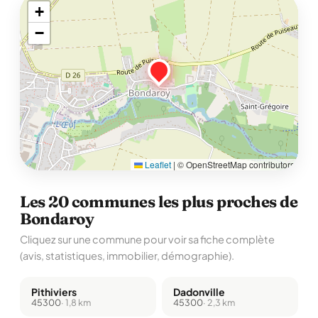
+
−
Leaflet
|
© OpenStreetMap contributors
Les 20 communes les plus proches de
Bondaroy
Cliquez sur une commune pour voir sa fiche complète
(avis, statistiques, immobilier, démographie).
Pithiviers
Dadonville
45300
· 1,8 km
45300
· 2,3 km