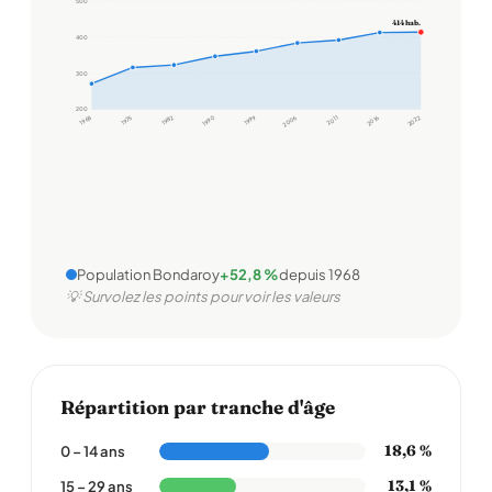
500
414 hab.
400
300
200
1968
1975
1982
1990
1999
2006
2011
2016
2022
Population Bondaroy
+52,8 %
depuis 1968
💡 Survolez les points pour voir les valeurs
Répartition par tranche d'âge
18,6 %
0 – 14 ans
13,1 %
15 – 29 ans