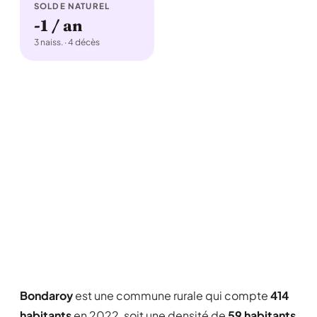
SOLDE NATUREL
-1 / an
3 naiss. · 4 décès
Bondaroy
est une commune rurale qui compte
414
habitants
en 2022, soit une densité de
59 habitants