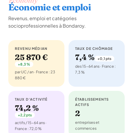
Economy
Économie et emploi
Revenus, emploi et catégories
socioprofessionnelles à Bondaroy.
REVENU MÉDIAN
TAUX DE CHÔMAGE
25 870 €
7,4 %
+0,1 pts
+8,3 %
des 15-64 ans · France :
par UC / an · France : 23
7,3 %
880 €
TAUX D'ACTIVITÉ
ÉTABLISSEMENTS
ACTIFS
74,2 %
2
+2,2 pts
entreprises et
actifs / 15-64 ans ·
commerces
France : 72,0 %