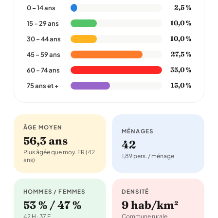
2,5 %
0 – 14 ans
10,0 %
15 – 29 ans
10,0 %
30 – 44 ans
27,5 %
45 – 59 ans
35,0 %
60 – 74 ans
15,0 %
75 ans et +
ÂGE MOYEN
MÉNAGES
56,3 ans
42
Plus âgée que moy. FR (42
1,89 pers. / ménage
ans)
HOMMES / FEMMES
DENSITÉ
53 % / 47 %
9 hab/km²
42 H · 37 F
Commune rurale