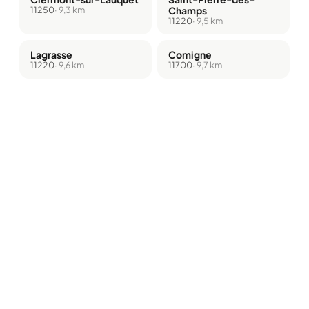
11250
· 9,3 km
Champs
11220
· 9,5 km
Lagrasse
Comigne
11220
· 9,6 km
11700
· 9,7 km