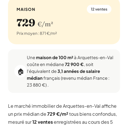
MAISON
12 ventes
729
€/m²
Prix moyen : 871 €/m²
Une
maison de 100 m²
à Arquettes-en-Val
coûte en médiane
72 900 €
, soit
🏠
l'équivalent de
3,1 années de salaire
médian
français (revenu médian France :
23 880 €) .
Le marché immobilier de Arquettes-en-Val affiche
un prix médian de
729 €/m²
tous biens confondus,
mesuré sur
12 ventes
enregistrées au cours des 5