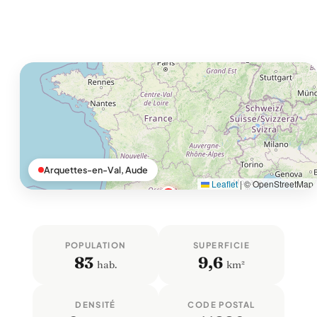
Arquettes-en-Val, Aude
Leaflet
|
© OpenStreetMap
POPULATION
SUPERFICIE
83
9,6
hab.
km²
DENSITÉ
CODE POSTAL