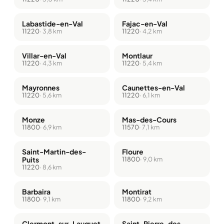
Labastide-en-Val
Fajac-en-Val
11220
· 3,8 km
11220
· 4,2 km
Villar-en-Val
Montlaur
11220
· 4,3 km
11220
· 5,4 km
Mayronnes
Caunettes-en-Val
11220
· 5,6 km
11220
· 6,1 km
Monze
Mas-des-Cours
11800
· 6,9 km
11570
· 7,1 km
Saint-Martin-des-
Floure
Puits
11800
· 9,0 km
11220
· 8,6 km
Barbaira
Montirat
11800
· 9,1 km
11800
· 9,2 km
Clermont-sur-Lauquet
Saint-Pierre-des-