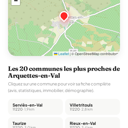
−
Leaflet
|
© OpenStreetMap contributors
Les 20 communes les plus proches de
Arquettes-en-Val
Cliquez sur une commune pour voir sa fiche complète
(avis, statistiques, immobilier, démographie).
Serviès-en-Val
Villetritouls
11220
· 1,9 km
11220
· 2,8 km
Taurize
Rieux-en-Val
11220
· 3,0 km
11220
· 3,4 km