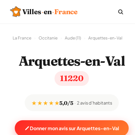
Villes
·
en
·
France
La France
›
Occitanie
›
Aude (11)
›
Arquettes-en-Val
Arquettes-en-Val
11220
★ ★ ★ ★ ★
5,0/5
2 avis d'habitants
Donner mon avis sur Arquettes-en-Val