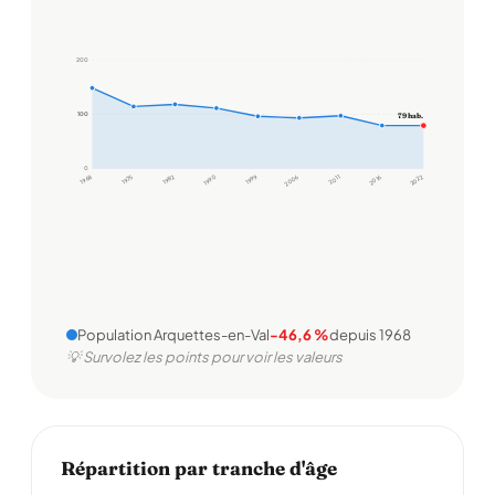
200
100
100
79 hab.
0
1968
1975
1982
1990
1999
2006
2011
2016
2022
Population Arquettes-en-Val
-46,6 %
depuis 1968
💡 Survolez les points pour voir les valeurs
Répartition par tranche d'âge