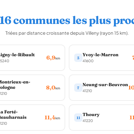
 16 communes les plus pro
Triées par distance croissante depuis Villeny (rayon 15 km).
igny-le-Ribault
Yvoy-le-Marron
6,9
3
km
5240
41600
ontrieux-en-
Neung-sur-Beuvron
8,0
1
ologne
7
km
41210
1210
a Ferté-
Thoury
11,4
1
Beauharnais
11
km
41220
1210