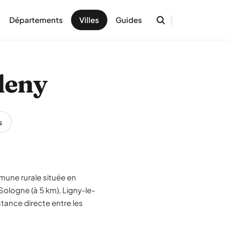
Départements
Villes
Guides
lleny
s
ommune rurale située en
Sologne (à 5 km), Ligny-le-
stance directe entre les