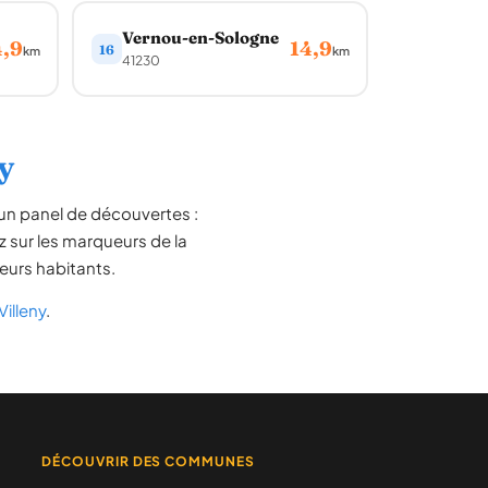
Vernou-en-Sologne
4,9
14,9
16
km
km
41230
y
un panel de découvertes :
z sur les marqueurs de la
leurs habitants.
illeny
.
DÉCOUVRIR DES COMMUNES