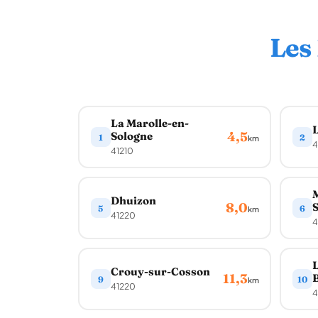
Les
La Marolle-en-
L
4,5
Sologne
1
2
km
4
41210
M
Dhuizon
8,0
S
5
6
km
41220
4
L
Crouy-sur-Cosson
11,3
9
10
km
41220
4