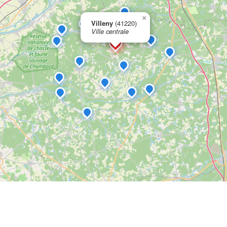
×
Villeny
(41220)
Ville centrale