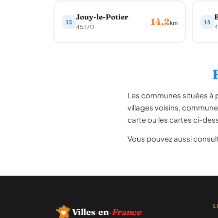
Jouy-le-Potier
14,2
13
14
km
45370
4
Les communes situées à 
villages voisins, communes
carte ou les cartes ci-dess
Vous pouvez aussi consult
L
Villes
·
en
·
France