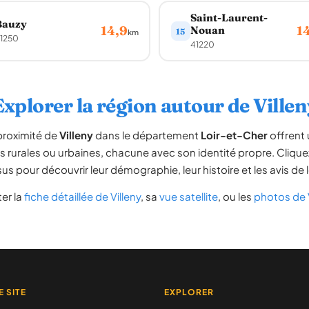
Saint-Laurent-
Bauzy
14,9
1
Nouan
15
km
1250
41220
Explorer la région autour de Villen
proximité de
Villeny
dans le département
Loir-et-Cher
offrent 
 rurales ou urbaines, chacune avec son identité propre. Clique
us pour découvrir leur démographie, leur histoire et les avis de 
er la
fiche détaillée de Villeny
, sa
vue satellite
, ou les
photos de V
E SITE
EXPLORER