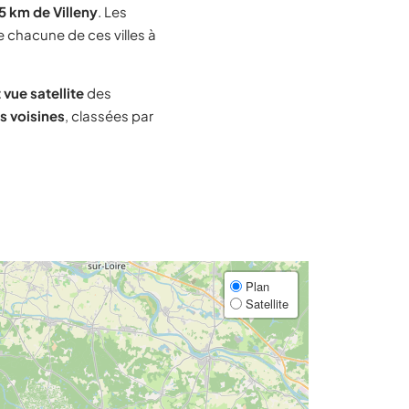
5 km de Villeny
. Les
e chacune de ces villes à
 vue satellite
des
es voisines
, classées par
Plan
Satellite