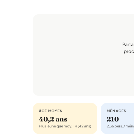
Parta
proch
ÂGE MOYEN
MÉNAGES
40,2 ans
210
Plus jeune que moy. FR (42 ans)
2,36 pers. / mé