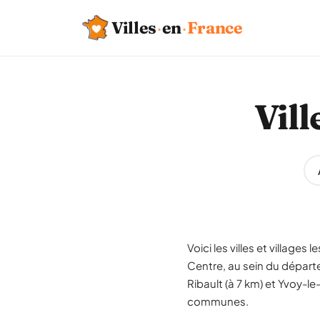
Villes
·
en
·
France
Vill
Voici les villes et village
Centre, au sein du départe
Ribault (à 7 km) et Yvoy-l
communes.