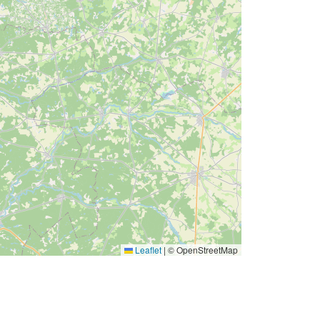
Leaflet
|
© OpenStreetMap