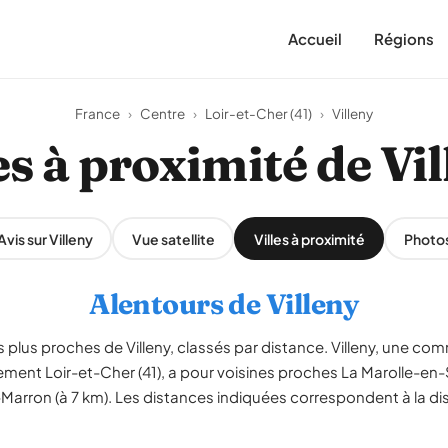
Accueil
Régions
France
›
Centre
›
Loir-et-Cher (41)
›
Villeny
es à proximité de Vi
Avis sur Villeny
Vue satellite
Villes à proximité
Photo
Alentours de Villeny
s les plus proches de Villeny, classés par distance. Villeny, une c
ment Loir-et-Cher (41), a pour voisines proches La Marolle-en-
e-Marron (à 7 km). Les distances indiquées correspondent à la di