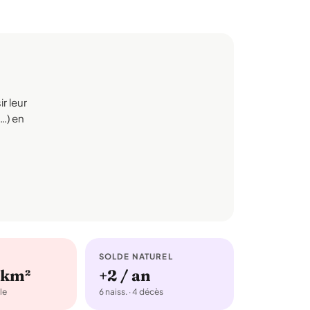
r leur
s…) en
SOLDE NATUREL
/km²
+2 / an
le
6 naiss. · 4 décès