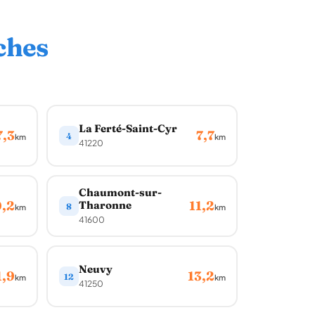
ches
La Ferté-Saint-Cyr
7,3
7,7
4
km
km
41220
Chaumont-sur-
0,2
11,2
Tharonne
8
km
km
41600
Neuvy
1,9
13,2
12
km
km
41250