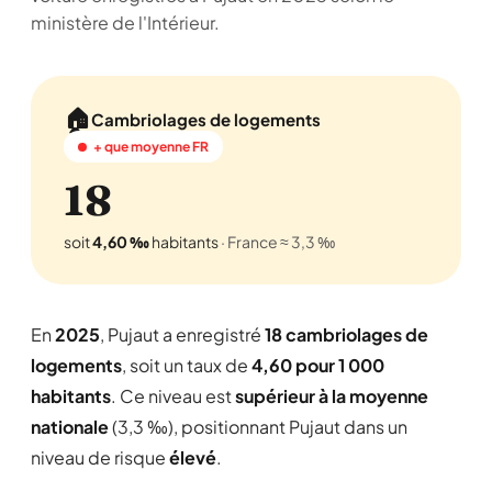
ministère de l'Intérieur.
🏠
Cambriolages de logements
+ que moyenne FR
18
soit
4,60 ‰
habitants
· France ≈ 3,3 ‰
En
2025
, Pujaut a enregistré
18 cambriolages de
logements
, soit un taux de
4,60 pour 1 000
habitants
. Ce niveau est
supérieur à la moyenne
nationale
(3,3 ‰), positionnant Pujaut dans un
niveau de risque
élevé
.