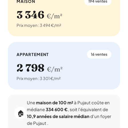
MAISON
194 ventes
3 346
€/m²
Prix moyen : 3 494 €/m²
APPARTEMENT
16 ventes
2 798
€/m²
Prix moyen : 3 301 €/m²
Une
maison de 100 m²
à Pujaut coûte en
médiane
334 600 €
, soit l'équivalent de
🏠
10,9 années de salaire médian
d'un foyer
de Pujaut .