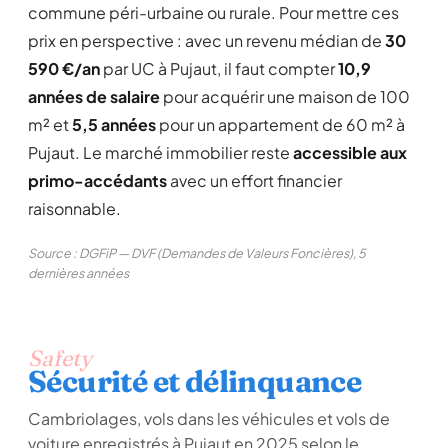
commune péri-urbaine ou rurale. Pour mettre ces
prix en perspective : avec un revenu médian de
30
590 €/an
par UC à Pujaut, il faut compter
10,9
années de salaire
pour acquérir une maison de 100
m² et
5,5 années
pour un appartement de 60 m² à
Pujaut. Le marché immobilier reste
accessible aux
primo-accédants
avec un effort financier
raisonnable.
Source : DGFiP — DVF (Demandes de Valeurs Foncières), 5
dernières années
Safety
Sécurité et délinquance
Cambriolages, vols dans les véhicules et vols de
voiture enregistrés à Pujaut en 2025 selon le