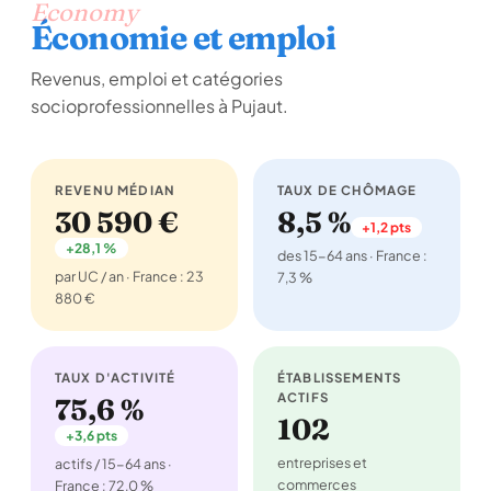
Economy
Économie et emploi
Revenus, emploi et catégories
socioprofessionnelles à Pujaut.
REVENU MÉDIAN
TAUX DE CHÔMAGE
30 590 €
8,5 %
+1,2 pts
+28,1 %
des 15-64 ans · France :
par UC / an · France : 23
7,3 %
880 €
TAUX D'ACTIVITÉ
ÉTABLISSEMENTS
ACTIFS
75,6 %
102
+3,6 pts
entreprises et
actifs / 15-64 ans ·
commerces
France : 72,0 %