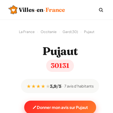
Villes
·
en
·
France
La France
›
Occitanie
›
Gard (30)
›
Pujaut
Pujaut
30131
★ ★ ★ ★
★
3,9/5
7 avis d'habitants
Donner mon avis sur Pujaut