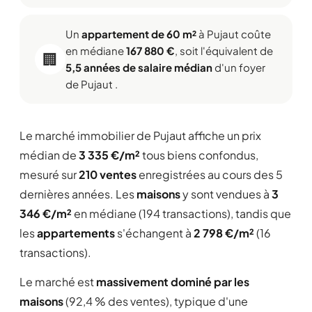
Un
appartement de 60 m²
à Pujaut coûte
en médiane
167 880 €
, soit l'équivalent de
🏢
5,5 années de salaire médian
d'un foyer
de Pujaut .
Le marché immobilier de Pujaut affiche un prix
médian de
3 335 €/m²
tous biens confondus,
mesuré sur
210 ventes
enregistrées au cours des 5
dernières années. Les
maisons
y sont vendues à
3
346 €/m²
en médiane (194 transactions), tandis que
les
appartements
s'échangent à
2 798 €/m²
(16
transactions).
Le marché est
massivement dominé par les
maisons
(92,4 % des ventes), typique d'une