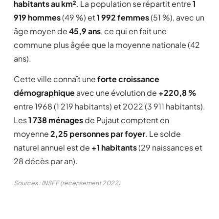
habitants au km²
. La population se répartit entre
1
919 hommes
(49 %) et
1 992 femmes
(51 %), avec un
âge moyen de
45,9 ans
, ce qui en fait une
commune plus âgée que la moyenne nationale (42
ans).
Cette ville connaît une
forte croissance
démographique
avec une évolution de
+220,8 %
entre 1968 (1 219 habitants) et 2022 (3 911 habitants).
Les
1 738 ménages
de Pujaut comptent en
moyenne
2,25 personnes par foyer
. Le solde
naturel annuel est de
+1 habitants
(29 naissances et
28 décès par an).
Sources : INSEE (recensement 2022)