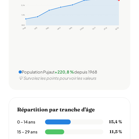
3,2 k
1,8 k
300
1968
1975
1982
1990
1999
2006
2011
2016
2022
Population Pujaut
+220,8 %
depuis 1968
💡 Survolez les points pour voir les valeurs
Répartition par tranche d'âge
15,4 %
0 – 14 ans
11,5 %
15 – 29 ans