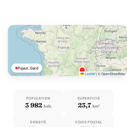
Pujaut, Gard
Leaflet
|
© OpenStreetMap
POPULATION
SUPERFICIE
3 982
23,7
hab.
km²
DENSITÉ
CODE POSTAL