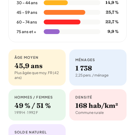
14,9 %
30 – 44 ans
25,7 %
45 – 59 ans
22,7 %
60 – 74 ans
9,9 %
75 ans et +
ÂGE MOYEN
MÉNAGES
45,9 ans
1 738
Plus âgée que moy. FR (42
2,25 pers. / ménage
ans)
HOMMES / FEMMES
DENSITÉ
49 % / 51 %
168 hab/km²
1 919 H · 1 992 F
Commune rurale
SOLDE NATUREL