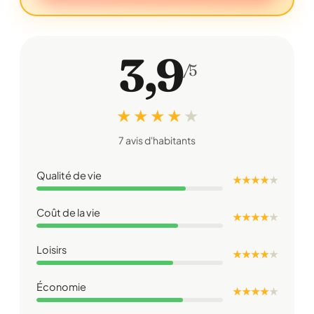
3,9
/5
★ ★ ★ ★
★
7 avis d'habitants
Qualité de vie
★ ★ ★ ★
★
Coût de la vie
★ ★ ★ ★
★
Loisirs
★ ★ ★ ★
★
Économie
★ ★ ★ ★
★