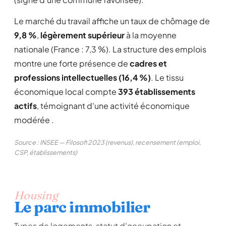
Le marché du travail affiche un taux de chômage de
9,8 %
,
légèrement supérieur
à la moyenne
nationale (France : 7,3 %). La structure des emplois
montre une forte présence de
cadres et
professions intellectuelles (16,4 %)
. Le tissu
économique local compte
393 établissements
actifs
, témoignant d'une activité économique
modérée .
Source : INSEE — Filosofi 2023 (revenus), recensement (emploi,
CSP, établissements)
Housing
Le parc immobilier
Types de logements, statut d'occupation et