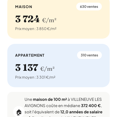
MAISON
630 ventes
3 724
€/m²
Prix moyen : 3 850 €/m²
APPARTEMENT
310 ventes
3 137
€/m²
Prix moyen : 3 301 €/m²
Une
maison de 100 m²
à VILLENEUVE LES
AVIGNONS coûte en médiane
372 400 €
,
🏠
soit l'équivalent de
12,0 années de salaire