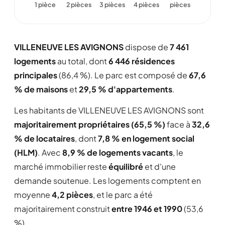
1 pièce
2 pièces
3 pièces
4 pièces
pièces
VILLENEUVE LES AVIGNONS
dispose de
7 461
logements
au total, dont
6 446 résidences
principales
(86,4 %). Le parc est composé de
67,6
% de maisons
et
29,5 % d'appartements
.
Les habitants de VILLENEUVE LES AVIGNONS sont
majoritairement propriétaires (65,5 %)
face à
32,6
% de locataires
, dont
7,8 % en logement social
(HLM)
. Avec
8,9 % de logements vacants
, le
marché immobilier reste
équilibré
et d'une
demande soutenue. Les logements comptent en
moyenne
4,2 pièces
, et le parc a été
majoritairement construit
entre 1946 et 1990
(53,6
%).