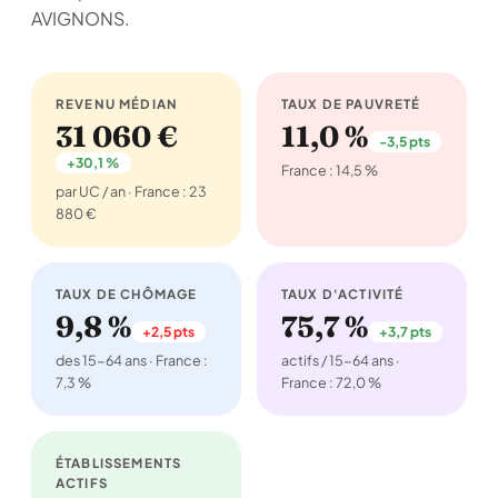
AVIGNONS.
REVENU MÉDIAN
TAUX DE PAUVRETÉ
31 060 €
11,0 %
-3,5 pts
+30,1 %
France : 14,5 %
par UC / an · France : 23
880 €
TAUX DE CHÔMAGE
TAUX D'ACTIVITÉ
9,8 %
75,7 %
+2,5 pts
+3,7 pts
des 15-64 ans · France :
actifs / 15-64 ans ·
7,3 %
France : 72,0 %
ÉTABLISSEMENTS
ACTIFS