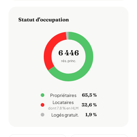
Statut d'occupation
6 446
rés. princ.
65,5 %
Propriétaires
Locataires
32,6 %
dont 7,8 % en HLM
1,9 %
Logés gratuit.