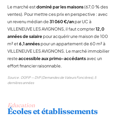
Le marché est
dominé par les maisons
(67,0 % des
ventes). Pour mettre ces prix en perspective : avec
un revenu médian de
31 060 €/an
par UC à
VILLENEUVE LES AVIGNONS, il faut compter
12,0
années de salaire
pour acquérir une maison de 100
m² et
6,1 années
pour un appartement de 60 m² à
VILLENEUVE LES AVIGNONS. Le marché immobilier
reste
accessible aux primo-accédants
avec un
effort financier raisonnable.
Source : DGFiP — DVF (Demandes de Valeurs Foncières), 5
dernières années
Education
Écoles et établissements