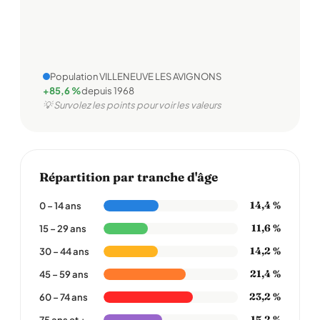
Population VILLENEUVE LES AVIGNONS
+85,6 %
depuis 1968
💡 Survolez les points pour voir les valeurs
Répartition par tranche d'âge
14,4 %
0 – 14 ans
11,6 %
15 – 29 ans
14,2 %
30 – 44 ans
21,4 %
45 – 59 ans
23,2 %
60 – 74 ans
15,2 %
75 ans et +