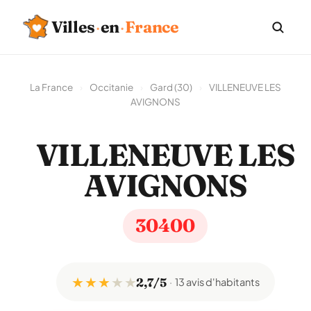
Villes
·
en
·
France
La France
›
Occitanie
›
Gard (30)
›
VILLENEUVE LES
AVIGNONS
VILLENEUVE LES
AVIGNONS
30400
★ ★ ★
★
★
2,7/5
13 avis d'habitants