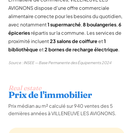
AVIGNONS dispose d'une offre commerciale
alimentaire correcte pour les besoins du quotidien,
avec notamment
1 supermarché
,
8 boulangeries
,
6
épiceries
répartis sur la commune. Les services de
proximité incluent
23 salons de coiffure
et
1
bibliothèque
et
2 bornes de recharge électrique
.
Source : INSEE — Base Permanente des Équipements 2024
Real estate
Prix de l'immobilier
Prix médian au m² calculé sur 940 ventes des 5
dernières années à VILLENEUVE LES AVIGNONS.