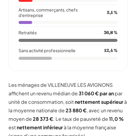
Artisans, commerçants, chefs
5,1 %
d'entreprise
Retraités
36,8 %
Sans activité professionnelle
12,4 %
Les ménages de VILLENEUVE LES AVIGNONS
affichent un revenu médian de
31 060 € par an
par
unité de consommation, soit
nettement supérieur
à
la moyenne nationale de
23 880 €
, avec un revenu
moyen de
28 373 €
. Le taux de pauvreté de
11,0 %
est
nettement inférieur
à la moyenne française
(signe d'une commune favorisée).