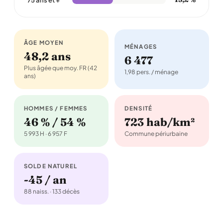
ÂGE MOYEN
MÉNAGES
48,2 ans
6 477
Plus âgée que moy. FR (42
1,98 pers. / ménage
ans)
HOMMES / FEMMES
DENSITÉ
46 % / 54 %
723 hab/km²
5 993 H · 6 957 F
Commune périurbaine
SOLDE NATUREL
-45 / an
88 naiss. · 133 décès