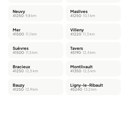
Neuvy
Maslives
41250
· 9,8 km
41250
· 10,1 km
Mer
Villeny
41500
· 11,1 km
41220
· 11,3 km
Suèvres
Tavers
41500
· 11,5 km
45190
· 12,4 km
Bracieux
Montlivault
41250
· 12,5 km
41350
· 12,5 km
Bauzy
Ligny-le-Ribault
41250
· 12,9 km
45240
· 13,2 km