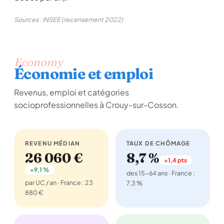
Sources : INSEE (recensement 2022)
Economy
Économie et emploi
Revenus, emploi et catégories
socioprofessionnelles à Crouy-sur-Cosson.
REVENU MÉDIAN
TAUX DE CHÔMAGE
26 060 €
8,7 %
+1,4 pts
+9,1 %
des 15-64 ans · France :
par UC / an · France : 23
7,3 %
880 €