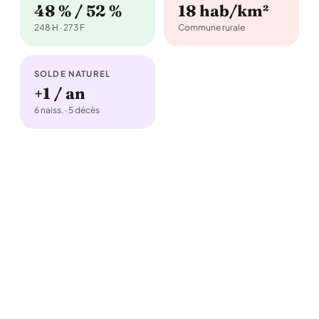
48 % / 52 %
18 hab/km²
248 H · 273 F
Commune rurale
SOLDE NATUREL
+1 / an
6 naiss. · 5 décès