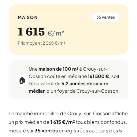
MAISON
35 ventes
1 615
€/m²
Prix moyen : 2 065 €/m²
Une
maison de 100 m²
à Crouy-sur-
Cosson coûte en médiane
161 500 €
, soit
🏠
l'équivalent de
6,2 années de salaire
médian
d'un foyer de Crouy-sur-Cosson .
Le marché immobilier de Crouy-sur-Cosson affiche
un prix médian de
1 615 €/m²
tous biens confondus,
mesuré sur
35 ventes
enregistrées au cours des 5