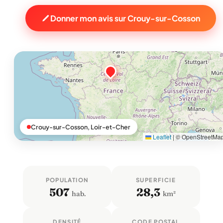
Donner mon avis sur Crouy-sur-Cosson
Crouy-sur-Cosson, Loir-et-Cher
Leaflet
|
© OpenStreetMa
POPULATION
SUPERFICIE
507
28,3
hab.
km²
DENSITÉ
CODE POSTAL