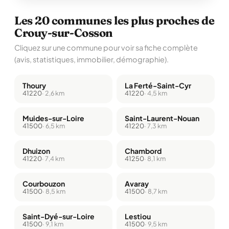
Les 20 communes les plus proches de
Crouy-sur-Cosson
Cliquez sur une commune pour voir sa fiche complète
(avis, statistiques, immobilier, démographie).
Thoury
La Ferté-Saint-Cyr
41220
· 2,6 km
41220
· 4,5 km
Muides-sur-Loire
Saint-Laurent-Nouan
41500
· 6,5 km
41220
· 7,3 km
Dhuizon
Chambord
41220
· 7,4 km
41250
· 8,1 km
Courbouzon
Avaray
41500
· 8,5 km
41500
· 8,7 km
Saint-Dyé-sur-Loire
Lestiou
41500
· 9,1 km
41500
· 9,5 km