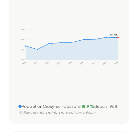
600
521 hab.
500
400
300
1968
1975
1982
1990
1999
2006
2011
2016
2022
Population Crouy-sur-Cosson
+18,9 %
depuis 1968
💡 Survolez les points pour voir les valeurs