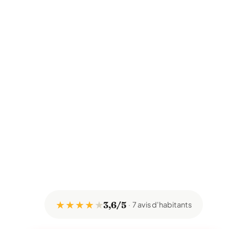
★ ★ ★ ★
★
3,6/5
7 avis d'habitants