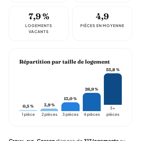
7,9 %
4,9
LOGEMENTS
PIÈCES EN MOYENNE
VACANTS
Répartition par taille de logement
55,8 %
26,9 %
13,0 %
3,9 %
0,5 %
5+
1 pièce
2 pièces
3 pièces
4 pièces
pièces
Crouy-sur-Cosson
dispose de
317 logements
au