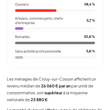
Ouvriers
18,4 %
Artisans, commerçants, chefs
3,7 %
d'entreprise
Retraités
35,6 %
Sans activité professionnelle
3,6 %
Les ménages de Crouy-sur-Cosson affichent un
revenu médian de
26 060 € par an
par unité de
consommation, soit
supérieur
à la moyenne
nationale de
23 880 €
.
Le marché du travail affiche un taux de chômage de