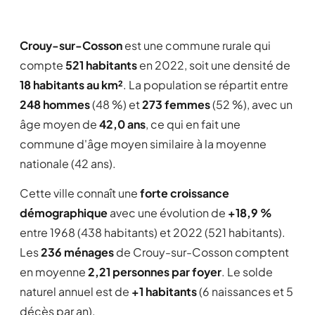
Crouy-sur-Cosson
est une commune rurale qui
compte
521 habitants
en 2022, soit une densité de
18 habitants au km²
. La population se répartit entre
248 hommes
(48 %) et
273 femmes
(52 %), avec un
âge moyen de
42,0 ans
, ce qui en fait une
commune d'âge moyen similaire à la moyenne
nationale (42 ans).
Cette ville connaît une
forte croissance
démographique
avec une évolution de
+18,9 %
entre 1968 (438 habitants) et 2022 (521 habitants).
Les
236 ménages
de Crouy-sur-Cosson comptent
en moyenne
2,21 personnes par foyer
. Le solde
naturel annuel est de
+1 habitants
(6 naissances et 5
décès par an).