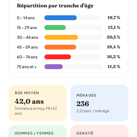
Répartition par tranche d'âge
19,7 %
0 – 14 ans
13,1 %
15 – 29 ans
20,5 %
30 – 44 ans
19,4 %
45 – 59 ans
16,2 %
60 – 74 ans
11,2 %
75 ans et +
ÂGE MOYEN
MÉNAGES
42,0 ans
236
Similaire à la moy. FR (42
2,21 pers. / ménage
ans)
HOMMES / FEMMES
DENSITÉ