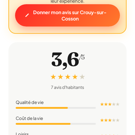
leur expérience.
Donner mon avis sur Crouy-sur-
Cosson
3,6
/5
★ ★ ★ ★
★
7 avis d'habitants
Qualité de vie
★ ★ ★
★
★
Coût de la vie
★ ★ ★
★
★
Loisirs