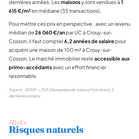
dernières années. Les
maisons
y sont vendues à
1
615 €/m²
en médiane (35 transactions),
Pour mettre ces prix en perspective : avec un revenu
médian de
26 060 €/an
par UC à Crouy-sur-
Cosson, il faut compter
6,2 années de salaire
pour
acquérir une maison de 100 m² à Crouy-sur-
Cosson. Le marché immobilier reste
accessible aux
primo-accédants
avec un effort financier
raisonnable.
Source : DGFiP — DVF (Demandes de Valeurs Foncières), 5
dernières années
Risks
Risques naturels