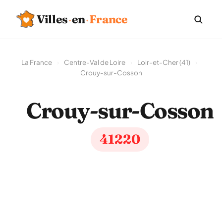
Villes
·
en
·
France
La France
›
Centre-Val de Loire
›
Loir-et-Cher (41)
›
Crouy-sur-Cosson
Crouy-sur-Cosson
41220