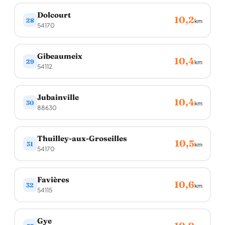
Dolcourt
10,2
28
km
54170
Gibeaumeix
10,4
29
km
54112
Jubainville
10,4
30
km
88630
Thuilley-aux-Groseilles
10,5
31
km
54170
Favières
10,6
32
km
54115
Gye