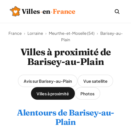
Villes
·
en
·
France
France
›
Lorraine
›
Meurthe-et-Moselle (54)
›
Barisey-au-
Plain
Villes à proximité de
Barisey-au-Plain
Avis sur Barisey-au-Plain
Vue satellite
Villes à proximité
Photos
Alentours de Barisey-au-
Plain