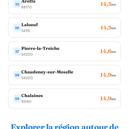
Aroffe
14,3
55
km
88170
Laloeuf
14,5
56
km
54115
Pierre-la-Treiche
14,6
57
km
54200
Chaudeney-sur-Moselle
14,9
58
km
54200
Chalaines
14,9
59
km
55140
Explorer la région autour de