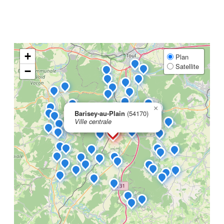
+
Plan
Satellite
−
×
Barisey-au-Plain
(54170)
Ville centrale