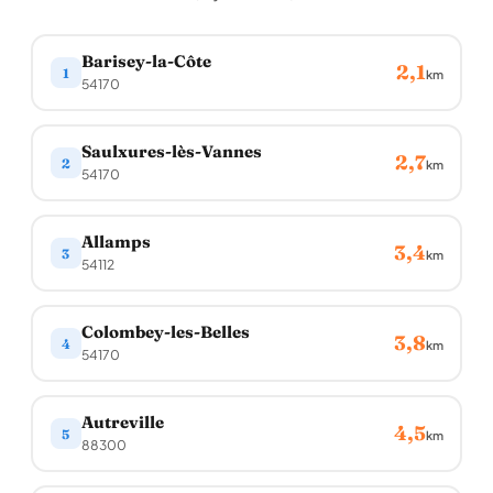
Barisey-la-Côte
2,1
1
km
54170
Saulxures-lès-Vannes
2,7
2
km
54170
Allamps
3,4
3
km
54112
Colombey-les-Belles
3,8
4
km
54170
Autreville
4,5
5
km
88300