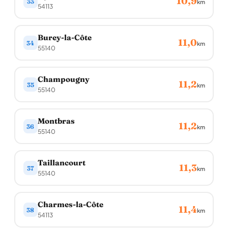
10,9
33
km
54113
Burey-la-Côte
11,0
34
km
55140
Champougny
11,2
35
km
55140
Montbras
11,2
36
km
55140
Taillancourt
11,3
37
km
55140
Charmes-la-Côte
11,4
38
km
54113