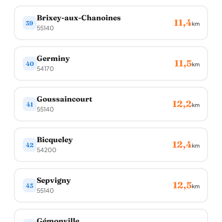
Brixey-aux-Chanoines
11,4
39
km
55140
Germiny
11,5
40
km
54170
Goussaincourt
12,2
41
km
55140
Bicqueley
12,4
42
km
54200
Sepvigny
12,5
43
km
55140
Gémonville