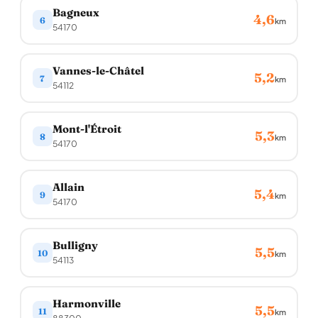
Bagneux
4,6
6
km
54170
Vannes-le-Châtel
5,2
7
km
54112
Mont-l'Étroit
5,3
8
km
54170
Allain
5,4
9
km
54170
Bulligny
5,5
10
km
54113
Harmonville
5,5
11
km