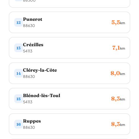
88300
Punerot
5,5
12
km
88630
Crézilles
7,1
13
km
54113
Clérey-la-Côte
8,0
14
km
88630
Blénod-lès-Toul
8,3
15
km
54113
Ruppes
8,3
16
km
88630