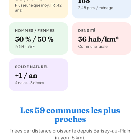
158
Plus jeune que moy. FR (42
2,48 pers. / ménage
ans)
HOMMES / FEMMES
DENSITÉ
50 % / 50 %
36 hab/km²
196 H · 196 F
Commune rurale
SOLDE NATUREL
+1 / an
4 naiss. · 3 décès
Les 59 communes les plus
proches
Triées par distance croissante depuis Barisey-au-Plain
(rayon 15 km).