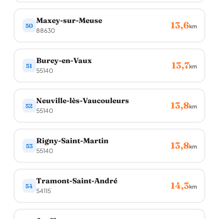
Maxey-sur-Meuse
13,6
50
km
88630
Burey-en-Vaux
13,7
51
km
55140
Neuville-lès-Vaucouleurs
13,8
52
km
55140
Rigny-Saint-Martin
13,8
53
km
55140
Tramont-Saint-André
14,3
54
km
54115