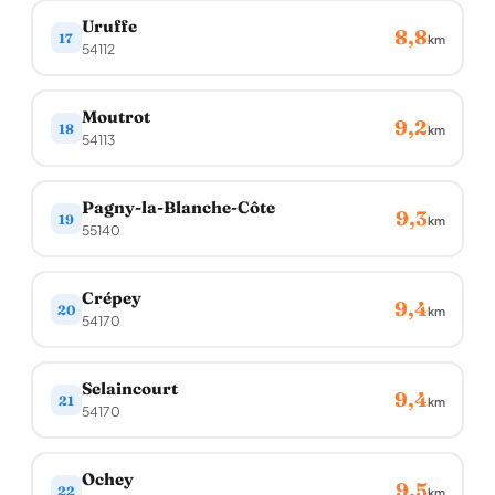
Uruffe
8,8
17
km
54112
Moutrot
9,2
18
km
54113
Pagny-la-Blanche-Côte
9,3
19
km
55140
Crépey
9,4
20
km
54170
Selaincourt
9,4
21
km
54170
Ochey
9,5
22
km