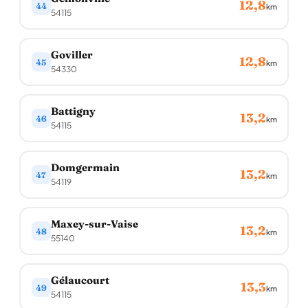
12,8
44
km
54115
Goviller
12,8
45
km
54330
Battigny
13,2
46
km
54115
Domgermain
13,2
47
km
54119
Maxey-sur-Vaise
13,2
48
km
55140
Gélaucourt
13,3
49
km
54115