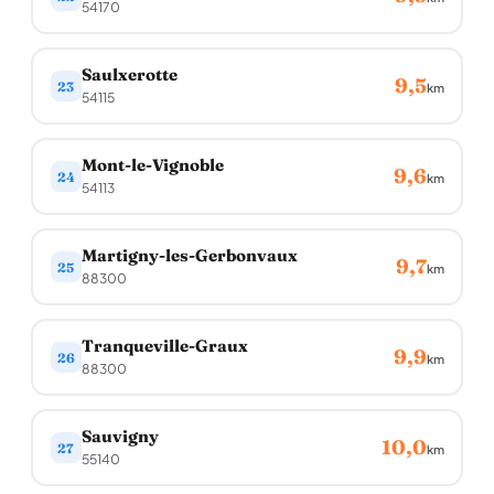
54170
Saulxerotte
9,5
23
km
54115
Mont-le-Vignoble
9,6
24
km
54113
Martigny-les-Gerbonvaux
9,7
25
km
88300
Tranqueville-Graux
9,9
26
km
88300
Sauvigny
10,0
27
km
55140