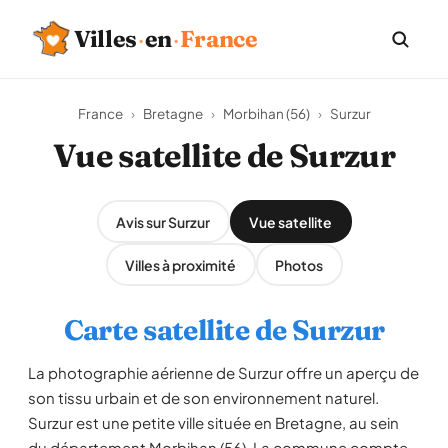
Villes
·
en
·
France
France
›
Bretagne
›
Morbihan (56)
›
Surzur
Vue satellite de Surzur
Avis sur Surzur
Vue satellite
Villes à proximité
Photos
Carte satellite de Surzur
La photographie aérienne de Surzur offre un aperçu de
son tissu urbain et de son environnement naturel.
Surzur est une petite ville située en Bretagne, au sein
du département Morbihan (56). La commune compte