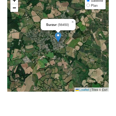
+
Satellite
Plan
−
×
Surzur
(56450)
Leaflet
|
Tiles © Esri