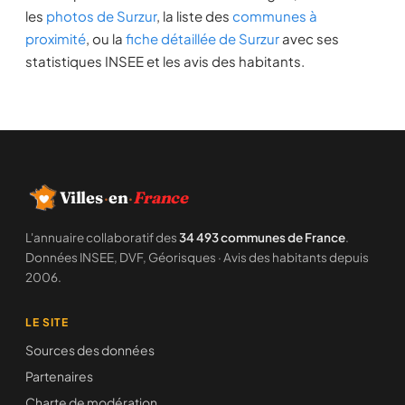
les
photos de Surzur
, la liste des
communes à
proximité
, ou la
fiche détaillée de Surzur
avec ses
statistiques INSEE et les avis des habitants.
Villes
·
en
·
France
L'annuaire collaboratif des
34 493 communes de France
.
Données INSEE, DVF, Géorisques · Avis des habitants depuis
2006.
LE SITE
Sources des données
Partenaires
Charte de modération