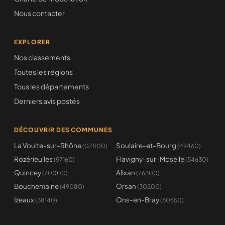
Nous contacter
EXPLORER
Nos classements
Toutes les régions
Tous les départements
Derniers avis postés
DÉCOUVRIR DES COMMUNES
La Voulte-sur-Rhône
Soulaire-et-Bourg
(07800)
(49460)
Rozérieulles
Flavigny-sur-Moselle
(57160)
(54630)
Quincey
Alixan
(70000)
(26300)
Bouchemaine
Orsan
(49080)
(30200)
Izeaux
Ons-en-Bray
(38140)
(60650)