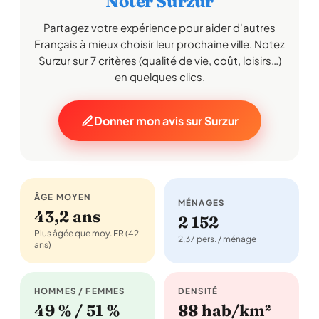
Noter Surzur
Partagez votre expérience pour aider d'autres
Français à mieux choisir leur prochaine ville. Notez
Surzur sur 7 critères (qualité de vie, coût, loisirs…)
en quelques clics.
Donner mon avis sur Surzur
ÂGE MOYEN
MÉNAGES
43,2 ans
2 152
Plus âgée que moy. FR (42
2,37 pers. / ménage
ans)
HOMMES / FEMMES
DENSITÉ
49 % / 51 %
88 hab/km²