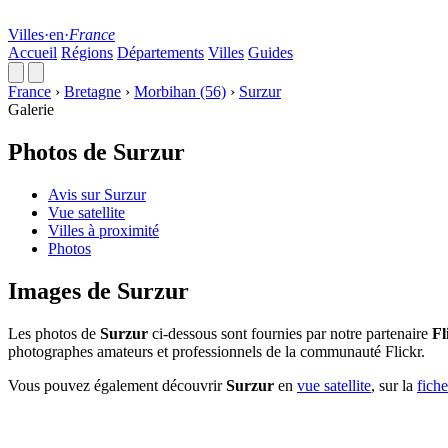
Villes
·
en
·
France
Accueil
Régions
Départements
Villes
Guides
France
›
Bretagne
›
Morbihan (56)
›
Surzur
Galerie
Photos de Surzur
Avis sur Surzur
Vue satellite
Villes à proximité
Photos
Images de Surzur
Les photos de
Surzur
ci-dessous sont fournies par notre partenaire
Fl
photographes amateurs et professionnels de la communauté Flickr.
Vous pouvez également découvrir
Surzur
en
vue satellite
, sur la
fiche