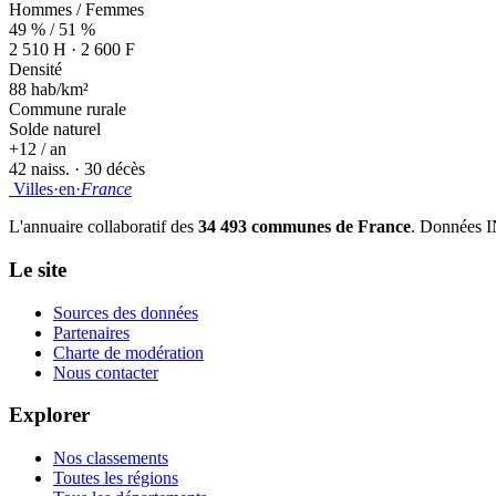
Hommes / Femmes
49 % / 51 %
2 510 H · 2 600 F
Densité
88 hab/km²
Commune rurale
Solde naturel
+12 / an
42 naiss. · 30 décès
Villes
·
en
·
France
L'annuaire collaboratif des
34 493 communes de France
. Données I
Le site
Sources des données
Partenaires
Charte de modération
Nous contacter
Explorer
Nos classements
Toutes les régions