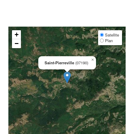
+
Satellite
Plan
−
×
Saint-Pierreville
(07190)