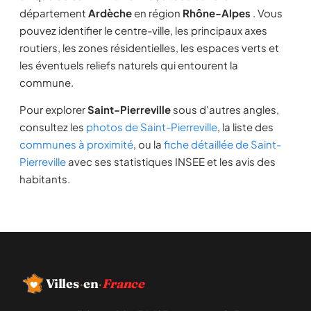
département
Ardèche
en région
Rhône-Alpes
. Vous
pouvez identifier le centre-ville, les principaux axes
routiers, les zones résidentielles, les espaces verts et
les éventuels reliefs naturels qui entourent la
commune.
Pour explorer
Saint-Pierreville
sous d'autres angles,
consultez les
photos de Saint-Pierreville
, la liste des
communes à proximité
, ou la
fiche détaillée de Saint-
Pierreville
avec ses statistiques INSEE et les avis des
habitants.
Villes
·
en
·
France