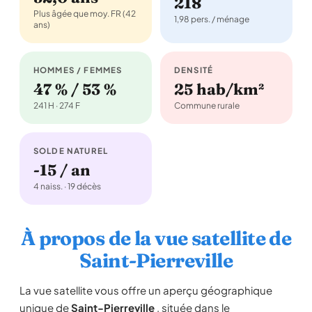
218
Plus âgée que moy. FR (42
1,98 pers. / ménage
ans)
HOMMES / FEMMES
DENSITÉ
47 % / 53 %
25 hab/km²
241 H · 274 F
Commune rurale
SOLDE NATUREL
-15 / an
4 naiss. · 19 décès
À propos de la vue satellite de
Saint-Pierreville
La vue satellite vous offre un aperçu géographique
unique de
Saint-Pierreville
, située dans le