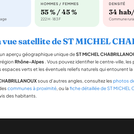
HOMMES / FEMMES
DENSITÉ
55 % / 45 %
34 hab
nage
222 H · 183 F
Commune rura
la vue satellite de ST MICHEL 
re un aperçu géographique unique de
ST MICHEL CHABRILLANO
 région
Rhône-Alpes
. Vous pouvez identifier le centre-ville, les
les espaces verts et les éventuels reliefs naturels qui entourent
 CHABRILLANOUX
sous d'autres angles, consultez les
photos d
e des
communes à proximité
, ou la
fiche détaillée de ST MICHE
vis des habitants.