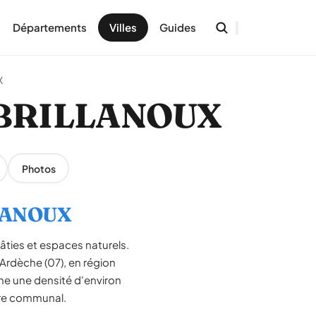
Départements
Villes
Guides
X
HABRILLANOUX
Photos
LLANOUX
ties et espaces naturels.
rdèche (07), en région
he une densité d'environ
oire communal.