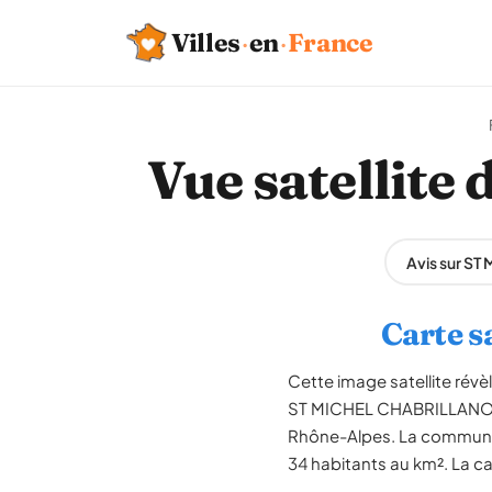
Villes
·
en
·
France
Vue satelli
Avis sur S
Carte 
Cette image satellite rév
ST MICHEL CHABRILLANOUX 
Rhône-Alpes. La commune 
34 habitants au km². La ca