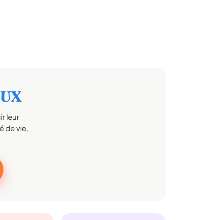
OUX
r leur
 de vie,