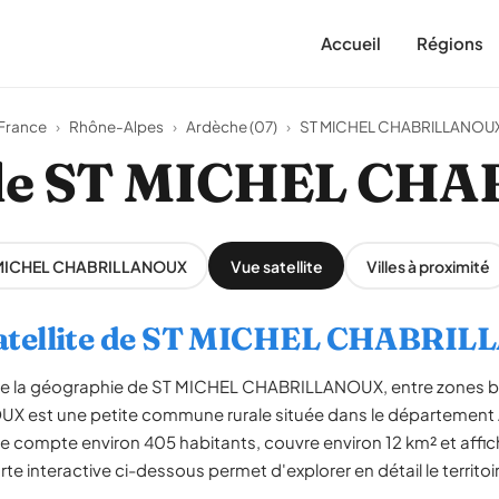
Accueil
Régions
France
›
Rhône-Alpes
›
Ardèche (07)
›
ST MICHEL CHABRILLANOU
te de ST MICHEL C
T MICHEL CHABRILLANOUX
Vue satellite
Villes à proximité
satellite de ST MICHEL CHABRI
èle la géographie de ST MICHEL CHABRILLANOUX, entre zones bâ
est une petite commune rurale située dans le département A
compte environ 405 habitants, couvre environ 12 km² et affic
rte interactive ci-dessous permet d'explorer en détail le territ