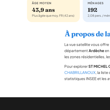
ÂGE MOYEN
MÉNAGES
43,9 ans
192
Plus âgée que moy. FR (42 ans)
2,08 pers. / mé
À propos de 
La vue satellite vous off
département
Ardèche
en
les zones résidentielles, 
Pour explorer
ST MICHEL
CHABRILLANOUX
, la list
statistiques INSEE et les a