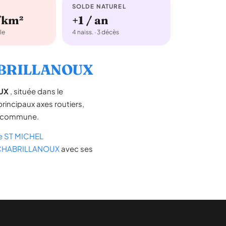
SOLDE NATUREL
/km²
+1 / an
le
4 naiss. · 3 décès
CHABRILLANOUX
UX
, située dans le
 principaux axes routiers,
 la commune.
e ST MICHEL
L CHABRILLANOUX
avec ses