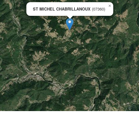
×
ST MICHEL CHABRILLANOUX
(07360)