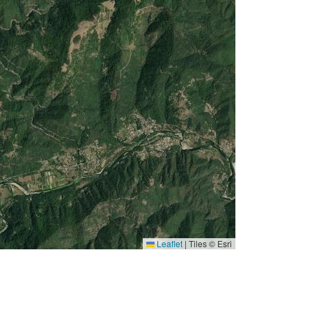
Leaflet
|
Tiles © Esri