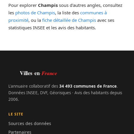
Pour explorer
Champis
sous d'autres angles, consultez
les
photos de Champis
, la liste des
communes à
proximité
, ou la
fiche détaillée de Champis
avec ses
statistiques INSEE et les avis des habitants.
Villes
en
·
·
France
L'annuaire collaboratif des
34 493 communes de France
.
Données INSEE, DVF, Géorisques · Avis des habitants depuis
2006.
LE SITE
Sources des données
Partenaires