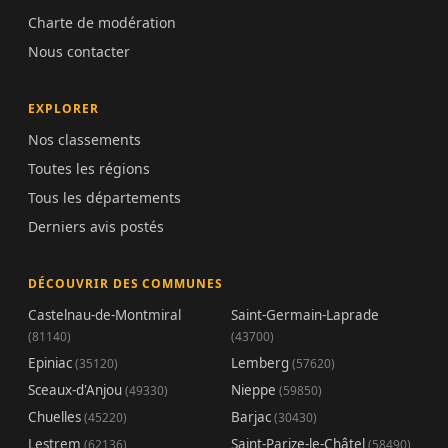
Charte de modération
Nous contacter
EXPLORER
Nos classements
Toutes les régions
Tous les départements
Derniers avis postés
DÉCOUVRIR DES COMMUNES
Castelnau-de-Montmiral
Saint-Germain-Laprade
(81140)
(43700)
Epiniac
Lemberg
(35120)
(57620)
Sceaux-d'Anjou
Nieppe
(49330)
(59850)
Chuelles
Barjac
(45220)
(30430)
Lestrem
Saint-Parize-le-Châtel
(62136)
(58490)