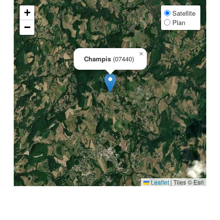
+
Satellite
Plan
−
×
Champis
(07440)
Leaflet
|
Tiles © Esri