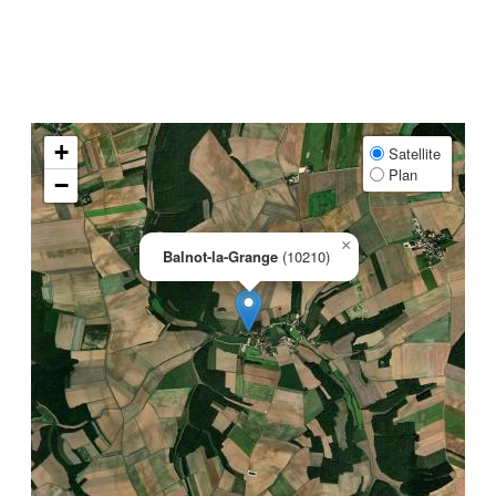
+
Satellite
Plan
−
×
Balnot-la-Grange
(10210)