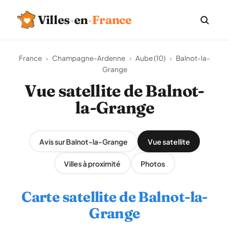
Villes
·
en
·
France
France
›
Champagne-Ardenne
›
Aube (10)
›
Balnot-la-
Grange
Vue satellite de Balnot-
la-Grange
Avis sur Balnot-la-Grange
Vue satellite
Villes à proximité
Photos
Carte satellite de Balnot-la-
Grange