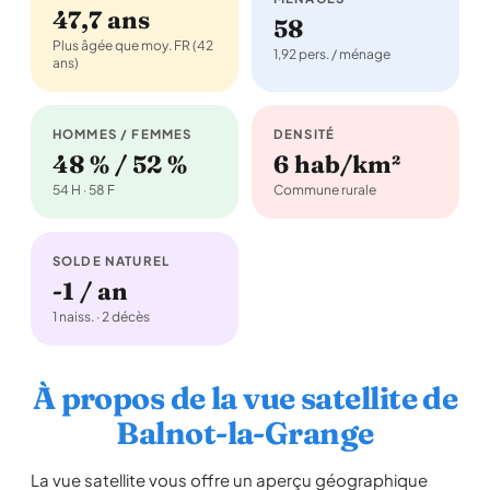
47,7 ans
58
Plus âgée que moy. FR (42
1,92 pers. / ménage
ans)
HOMMES / FEMMES
DENSITÉ
48 % / 52 %
6 hab/km²
54 H · 58 F
Commune rurale
SOLDE NATUREL
-1 / an
1 naiss. · 2 décès
À propos de la vue satellite de
Balnot-la-Grange
La vue satellite vous offre un aperçu géographique