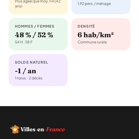
Plus âgée que moy. FR (42
1,92 pers. / ménage
ans)
HOMMES / FEMMES
DENSITÉ
48 % / 52 %
6 hab/km²
54 H · 58 F
Commune rurale
SOLDE NATUREL
-1 / an
1 naiss. · 2 décès
Villes
·
en
·
France