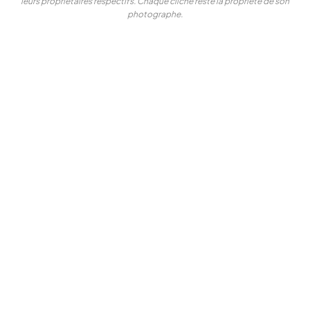
leurs propriétaires respectifs. Chaque cliché reste la propriété de son
photographe.