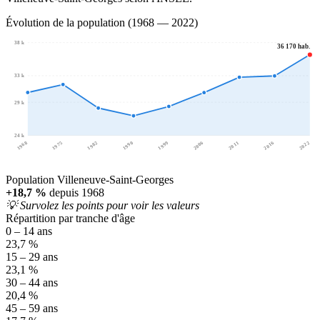
Évolution de la population (1968 — 2022)
38 k
36 170 hab.
33 k
29 k
24 k
1968
1975
1982
1990
1999
2006
2011
2016
2022
Population Villeneuve-Saint-Georges
+18,7 %
depuis 1968
💡 Survolez les points pour voir les valeurs
Répartition par tranche d'âge
0 – 14 ans
23,7 %
15 – 29 ans
23,1 %
30 – 44 ans
20,4 %
45 – 59 ans