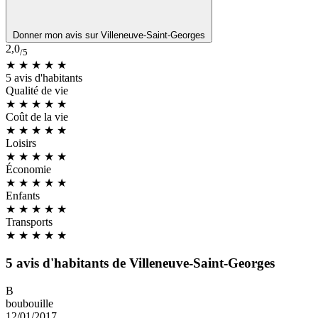
Donner mon avis sur Villeneuve-Saint-Georges
2,0
/5
★ ★
★
★
★
5 avis d'habitants
Qualité de vie
★ ★
★
★
★
Coût de la vie
★ ★
★
★
★
Loisirs
★ ★ ★
★
★
Économie
★
★
★
★
★
Enfants
★ ★
★
★
★
Transports
★
★
★
★
★
5 avis d'habitants de Villeneuve-Saint-Georges
B
boubouille
12/01/2017