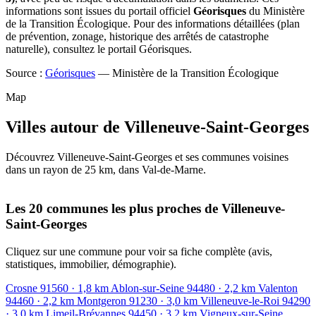
informations sont issues du portail officiel
Géorisques
du Ministère
de la Transition Écologique. Pour des informations détaillées (plan
de prévention, zonage, historique des arrêtés de catastrophe
naturelle), consultez le portail Géorisques.
Source :
Géorisques
— Ministère de la Transition Écologique
Map
Villes autour de Villeneuve-Saint-Georges
Découvrez Villeneuve-Saint-Georges et ses communes voisines
dans un rayon de 25 km, dans Val-de-Marne.
Leaflet
|
© OpenStreetMap contributors
+
Les 20 communes les plus proches de Villeneuve-
Saint-Georges
−
Cliquez sur une commune pour voir sa fiche complète (avis,
statistiques, immobilier, démographie).
Crosne
91560
· 1,8 km
Ablon-sur-Seine
94480
· 2,2 km
Valenton
94460
· 2,2 km
Montgeron
91230
· 3,0 km
Villeneuve-le-Roi
94290
· 3,0 km
Limeil-Brévannes
94450
· 3,2 km
Vigneux-sur-Seine