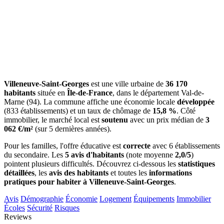
Villeneuve-Saint-Georges
est une ville urbaine de
36 170
habitants
située en
Île-de-France
, dans le département Val-de-
Marne (94). La commune affiche une économie locale
développée
(833 établissements) et un taux de chômage de
15,8 %
. Côté
immobilier, le marché local est
soutenu
avec un prix médian de
3
062 €/m²
(sur 5 dernières années).
Pour les familles, l'offre éducative est
correcte
avec 6 établissements
du secondaire. Les
5 avis d'habitants
(note moyenne
2,0/5
)
pointent plusieurs difficultés. Découvrez ci-dessous les
statistiques
détaillées
, les
avis des habitants
et toutes les
informations
pratiques pour habiter à Villeneuve-Saint-Georges
.
Avis
Démographie
Économie
Logement
Équipements
Immobilier
Écoles
Sécurité
Risques
Reviews