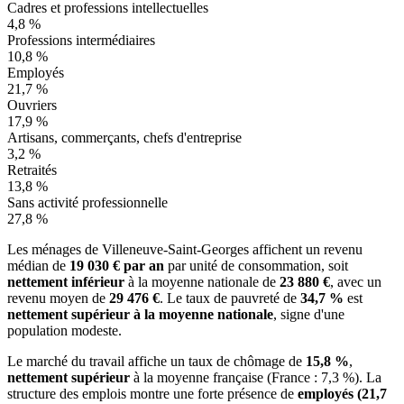
Cadres et professions intellectuelles
4,8 %
Professions intermédiaires
10,8 %
Employés
21,7 %
Ouvriers
17,9 %
Artisans, commerçants, chefs d'entreprise
3,2 %
Retraités
13,8 %
Sans activité professionnelle
27,8 %
Les ménages de Villeneuve-Saint-Georges affichent un revenu
médian de
19 030 € par an
par unité de consommation, soit
nettement inférieur
à la moyenne nationale de
23 880 €
, avec un
revenu moyen de
29 476 €
. Le taux de pauvreté de
34,7 %
est
nettement supérieur à la moyenne nationale
, signe d'une
population modeste.
Le marché du travail affiche un taux de chômage de
15,8 %
,
nettement supérieur
à la moyenne française (France : 7,3 %). La
structure des emplois montre une forte présence de
employés (21,7