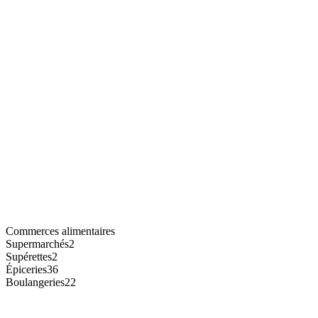
Commerces alimentaires
Supermarchés
2
Supérettes
2
Épiceries
36
Boulangeries
22