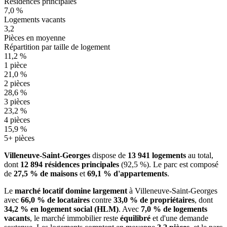
Résidences principales
7,0 %
Logements vacants
3,2
Pièces en moyenne
Répartition par taille de logement
11,2 %
1 pièce
21,0 %
2 pièces
28,6 %
3 pièces
23,2 %
4 pièces
15,9 %
5+ pièces
Villeneuve-Saint-Georges
dispose de
13 941 logements
au total,
dont
12 894 résidences principales
(92,5 %). Le parc est composé
de
27,5 % de maisons
et
69,1 % d'appartements
.
Le
marché locatif domine largement
à Villeneuve-Saint-Georges
avec
66,0 % de locataires
contre
33,0 % de propriétaires
, dont
34,2 % en logement social (HLM)
. Avec
7,0 % de logements
vacants
, le marché immobilier reste
équilibré
et d'une demande