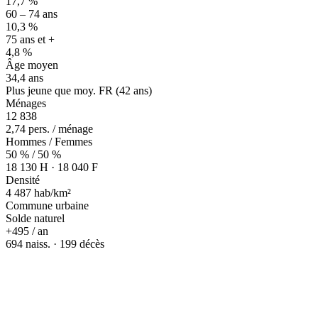
17,7 %
60 – 74 ans
10,3 %
75 ans et +
4,8 %
Âge moyen
34,4 ans
Plus jeune que moy. FR (42 ans)
Ménages
12 838
2,74 pers. / ménage
Hommes / Femmes
50 % / 50 %
18 130 H · 18 040 F
Densité
4 487 hab/km²
Commune urbaine
Solde naturel
+495 / an
694 naiss. · 199 décès