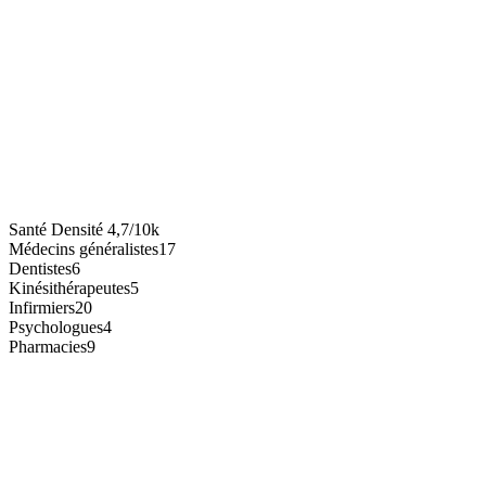
Santé
Densité
4,7/10k
Médecins généralistes
17
Dentistes
6
Kinésithérapeutes
5
Infirmiers
20
Psychologues
4
Pharmacies
9