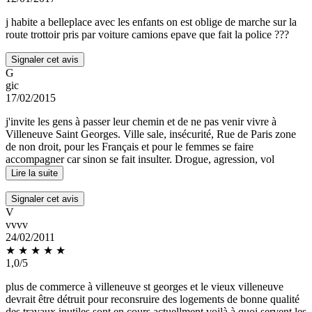
j habite a belleplace avec les enfants on est oblige de marche sur la
route trottoir pris par voiture camions epave que fait la police ???
Signaler cet avis
G
gic
17/02/2015
j'invite les gens à passer leur chemin et de ne pas venir vivre à
Villeneuve Saint Georges. Ville sale, insécurité, Rue de Paris zone
de non droit, pour les Français et pour le femmes se faire
accompagner car sinon se fait insulter. Drogue, agression, vol
Lire la suite
Signaler cet avis
V
vvvv
24/02/2011
★
★
★
★
★
1,0/5
plus de commerce à villeneuve st georges et le vieux villeneuve
devrait être détruit pour reconsruire des logements de bonne qualité
des travaux inutiles sont en cours actuellment voilà à quoi servent les