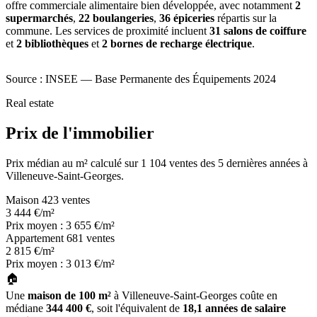
offre commerciale alimentaire bien développée, avec notamment
2
supermarchés
,
22 boulangeries
,
36 épiceries
répartis sur la
commune. Les services de proximité incluent
31 salons de coiffure
et
2 bibliothèques
et
2 bornes de recharge électrique
.
Source : INSEE — Base Permanente des Équipements 2024
Real estate
Prix de l'immobilier
Prix médian au m² calculé sur 1 104 ventes des 5 dernières années à
Villeneuve-Saint-Georges.
Maison
423 ventes
3 444
€/m²
Prix moyen : 3 655 €/m²
Appartement
681 ventes
2 815
€/m²
Prix moyen : 3 013 €/m²
🏠
Une
maison de 100 m²
à Villeneuve-Saint-Georges coûte en
médiane
344 400 €
, soit l'équivalent de
18,1 années de salaire