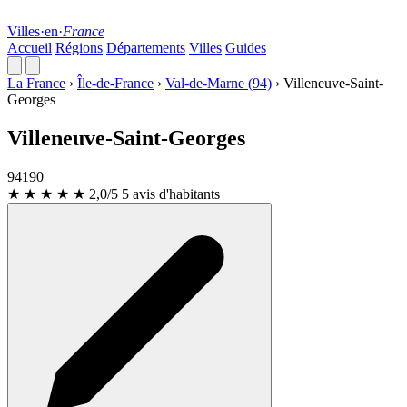
Villes
·
en
·
France
Accueil
Régions
Départements
Villes
Guides
La France
›
Île-de-France
›
Val-de-Marne (94)
›
Villeneuve-Saint-
Georges
Villeneuve-Saint-Georges
94190
★ ★
★
★
★
2,0/5
5 avis d'habitants