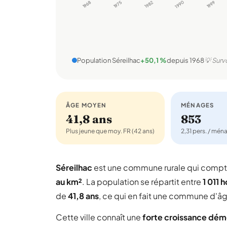
1968
1975
1982
1990
1999
Population Séreilhac
+50,1 %
depuis 1968
💡 Surv
ÂGE MOYEN
MÉNAGES
41,8 ans
853
Plus jeune que moy. FR (42 ans)
2,31 pers. / mén
Séreilhac
est une commune rurale qui comp
au km²
. La population se répartit entre
1 011
de
41,8 ans
, ce qui en fait une commune d'âg
Cette ville connaît une
forte croissance dé