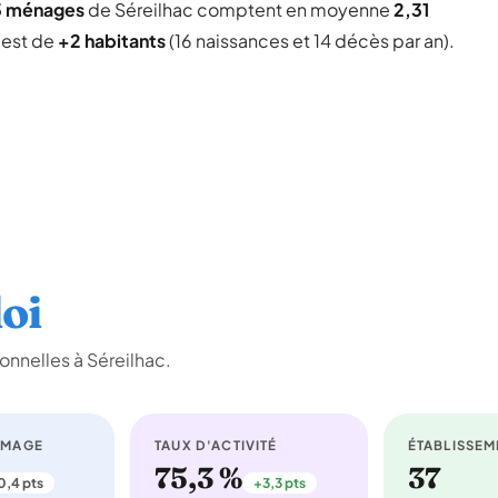
3 ménages
de Séreilhac comptent en moyenne
2,31
l est de
+2 habitants
(16 naissances et 14 décès par an).
oi
onnelles à Séreilhac.
ÔMAGE
TAUX D'ACTIVITÉ
ÉTABLISSEM
75,3 %
37
0,4 pts
+3,3 pts