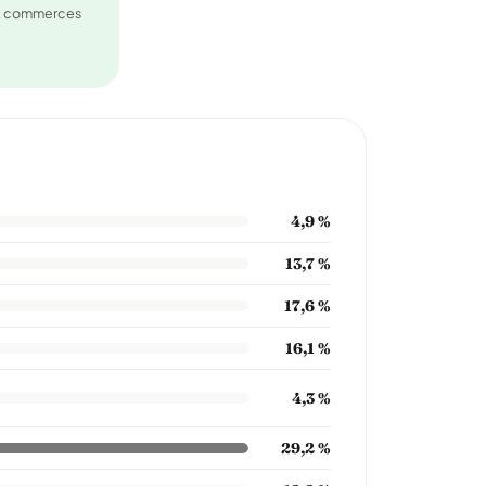
et commerces
4,9 %
13,7 %
17,6 %
16,1 %
4,3 %
29,2 %