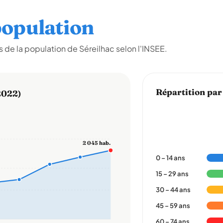
opulation
de la population de Séreilhac selon l'INSEE.
Répartition par
2022)
2 045 hab.
0 – 14 ans
15 – 29 ans
30 – 44 ans
45 – 59 ans
60 – 74 ans