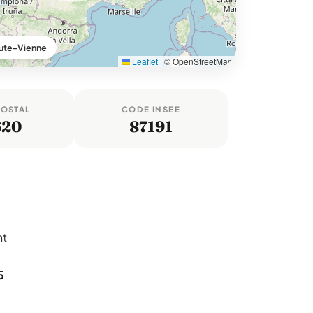
aute-Vienne
Leaflet
|
© OpenStreetMap
POSTAL
CODE INSEE
620
87191
nt
5