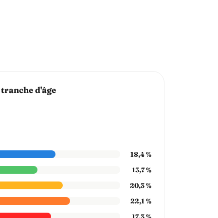
 tranche d'âge
18,4 %
13,7 %
20,3 %
22,1 %
17,3 %