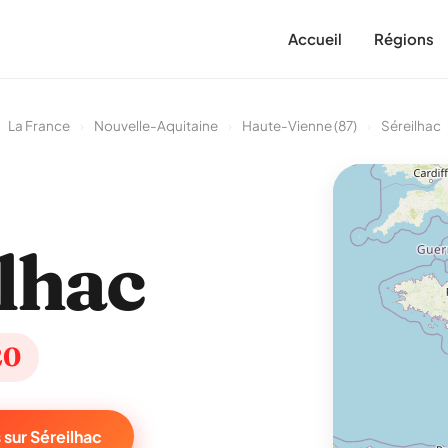
Accueil
Régions
La France
›
Nouvelle-Aquitaine
›
Haute-Vienne (87)
›
Séreilhac
lhac
20
 sur Séreilhac