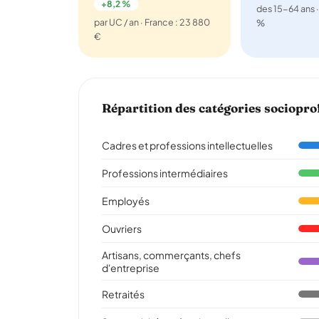
+8,2 %
des 15-64 ans ·
par UC / an · France : 23 880
%
€
Répartition des catégories sociopro
Cadres et professions intellectuelles
Professions intermédiaires
Employés
Ouvriers
Artisans, commerçants, chefs
d'entreprise
Retraités