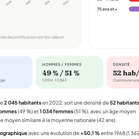
2006
2011
2016
2022
75 ans et +
olez les points pour voir les valeurs
HOMMES / FEMMES
DENSITÉ
49 % / 51 %
52 hab
age
1 011 H · 1 034 F
Commune rura
te
2 045 habitants
en 2022, soit une densité de
52 habitant
 hommes
(49 %) et
1 034 femmes
(51 %), avec un âge moyen
e moyen similaire à la moyenne nationale (42 ans).
mographique
avec une évolution de
+50,1 %
entre 1968 (1 36