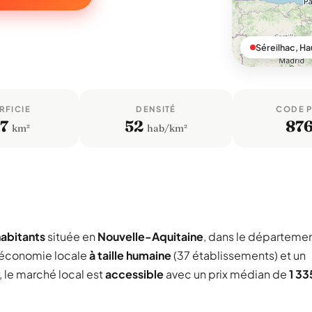
Séreilhac, H
RFICIE
DENSITÉ
CODE 
7
52
87
km²
hab/km²
habitants
située en
Nouvelle-Aquitaine
, dans le départeme
 économie locale
à taille humaine
(37 établissements) et un
, le marché local est
accessible
avec un prix médian de
1 33