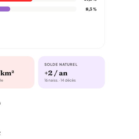
8,3 %
SOLDE NATUREL
/km²
+2 / an
le
16 naiss. · 14 décès
s
2